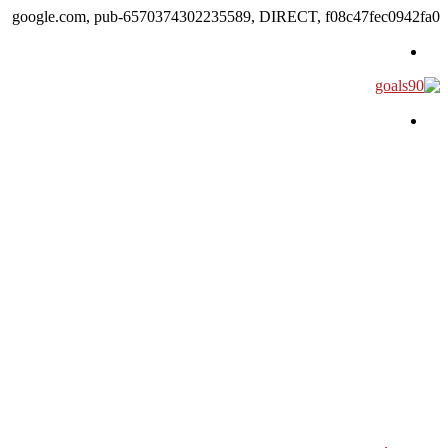
google.com, pub-6570374302235589, DIRECT, f08c47fec0942fa0
القائمة
بحث عن