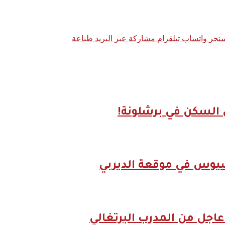
نجر
واتساب
تيلقرام
مشاركة عبر البريد
طباعة
السكن في برشلونة!
سيوس في موقعة الديربي
عاجل من المدرب البرتغالي