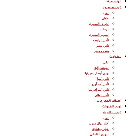
الرئيسية
كورة مصرية
الكل
الأهلى
الدوري المصري
الزمالك
السوبر المصري
كأس الرابطة
كأس مصر
منتخب مصر
بطولات
الكل
الكونفدرالية
دوري أبطال إفريقيا
كأس أسيا
كأس أمم أوروبا
كأس أمم إفريقيا
كأس العالم
أهداف المباريات
تردد القنوات
كورة عالمية
الكل
أخبار ريال مدريد
اخبار برشلونة
الدوري الألماني