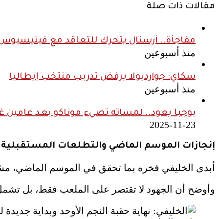
مقالات ذات صلة
مفاجأة.. أرسنال يتحرك للتعاقد مع فينيسيوس ج
منذ أسبوعين
سكاي: جوارديولا يرفض تدريب منتخب إيطاليا
منذ أسبوعين
بوجبا يعود.. لمساته تضيء موناكو بعد عامين غ
2025-11-23
إنجازات الموسم الماضي والتطلعات المستقبلية
أبدى الخليفي فخره بما تحقق في الموسم الماضي، مشيرً
وأوضح أن الجهود لا تقتصر على الملعب فقط، بل تشمل أ