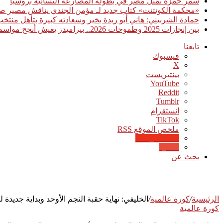
سمر حمزة تمثل مصر في بطولة المصارعة النسائية بروسيا
«محكمة الكونتنت» كتاب جديد لـ مؤمن الجندي يناقش مصير صن
حمادة الشربيني: هاني أبو ريدة بخير وسعادته كبيرة بتأهل منت
بين إنجازات 2025 وطموحات 2026.. بيراميدز يعيش أنجح مواسمه تاريخيًا
تابعنا
فيسبوك
‫X
بينتيريست
‫YouTube
انستقرام
‫TikTok
ملخص الموقع RSS
Google News
Quora
بحث عن
الرئيسية
/
كورة عالمية
/
الخليفي: نهاية حقبة النجم الأوحد وبداية جديدة ل
كورة عالمية