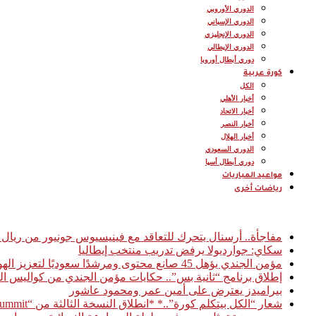
الدوري الأوروبي
الدوري الإسباني
الدوري الإنجليزي
الدوري الإيطالي
دوري أبطال أوروبا
كورة عربية
الكل
أخبار الأهلي
أخبار الاتحاد
أخبار النصر
أخبار الهلال
الدوري السعودي
دوري أبطال أسيا
مواعيد المباريات
رياضات أخرى
أخبار عاجلة
مفاجأة.. أرسنال يتحرك للتعاقد مع فينيسيوس جونيور من ريال 
سكاي: جوارديولا يرفض تدريب منتخب إيطاليا
مؤمن الجندي يؤهل 45 صانع محتوى ومرشدًا سعوديًا لتعزيز الهوية السياحية الرقمية للمملكة
إطلاق برنامج “ثانية بس”.. حكايات مؤمن الجندي من كواليس ال
بيراميدز يعترض على أمين عمر ومحمود عاشور
شعار “الكل بيتكلم كورة”..* *انطلاق النسخة الثالثة من “Football Access Summit” بمشاركة نخبة من قادة صناعة كرة القدم العالمية* *القاهرة 03 فبراير 2026