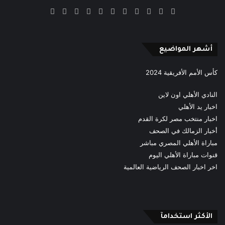
‫X
فيسبوك
بينتيريست
‫YouTube
انستقرام
‫TikTok
ملخص
Google
Quora
الموقع
News
RSS
أشهر المواضيع
كأس الأمم الأفريقية 2024
النادي الأهلي اون لاين
اخبار يد الأهلي
اخبار منتخب مصر لكرة القدم
أخبار الزمالك في الصحف
مباراة الأهلي المصري مباشر
قنوات مباراة الأهلي اليوم
اخر اخبار الصحف الرياضية العالمية
الأكثر استخدامآ