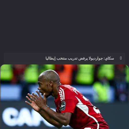
مؤمن الجندي يؤهل 45 صانع محتوى ومرشدًا سعوديًا لتعزيز الهوية السياحية الرقمية للمملكة