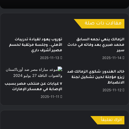
مقالات ذات صلة
الزمالك ينعي نجمه السابق
توروب يعود لقيادة تدريبات
محمد صبري بعد وفاته في حادث
الأهلي.. وجلسة مرتقبة لحسم
سير
مصير أشرف داري
2025-11-13
2025-11-14
خالد الغندور: شكوى الزمالك ضد
زيزو مؤجلة لحين تشكيل لجنة
الانضباط
٧ غيابات عن منتخب مصر بسبب
الإصابة في معسكر الإمارات
2025-11-12
2025-11-11
اترك تعليقاً