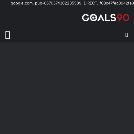
google.com, pub-6570374302235589, DIRECT, f08c47fec0942fa0
بحث عن
الق