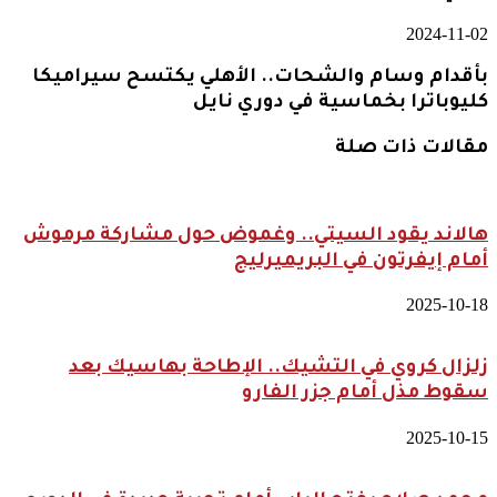
2024-11-02
بأقدام وسام والشحات.. الأهلي يكتسح سيراميكا
كليوباترا بخماسية في دوري نايل
مقالات ذات صلة
هالاند يقود السيتي.. وغموض حول مشاركة مرموش
أمام إيفرتون في البريميرليج
2025-10-18
زلزال كروي في التشيك.. الإطاحة بهاسيك بعد
سقوط مذل أمام جزر الفارو
2025-10-15