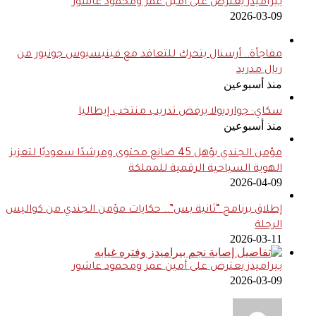
بيراميدز يعترض على أمين عمر ومحمود عاشور
2026-03-09
مفاجأة.. أرسنال يتحرك للتعاقد مع فينيسيوس جونيور من
ريال مدريد
منذ أسبوعين
سكاي: جوارديولا يرفض تدريب منتخب إيطاليا
منذ أسبوعين
مؤمن الجندي يؤهل 45 صانع محتوى ومرشدًا سعوديًا لتعزيز
الهوية السياحية الرقمية للمملكة
2026-04-09
إطلاق برنامج “ثانية بس”.. حكايات مؤمن الجندي من كواليس
الرحلة
2026-03-11
بيراميدز يعترض على أمين عمر ومحمود عاشور
2026-03-09