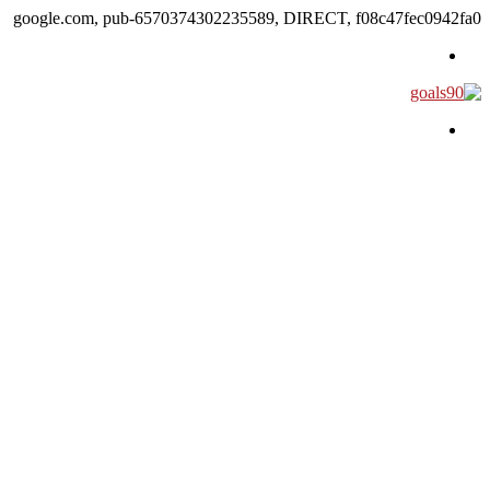
google.com, pub-6570374302235589, DIRECT, f08c47fec0942fa0
القائمة
بحث
عن