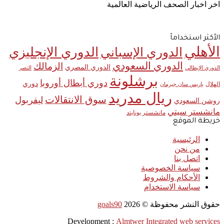
اخر اخبار الصحف الرياضية العالمية
الأكثر استخدامآ
الأهلي
الدوري الإنجليزي
الدوري الإسباني
الدوري السعودي
الزمالك
الدوري المصري
الدوري الإيطالي
النصر
برشلونة
دوري أبطال أوروبا
دوري
الهلال
باريس سان جيرمان
ريال مدريد
سوق الانتقالات
ليفربول
روشن السعودي
مانشستر سيتي
مانشستر يونايتد
خريطة الموقع
الرئيسية
من نحن
اتصل بنا
سياسة الخصوصية
الأحكام والشروط
سياسة الاستخدام
حقوق النشر محفوظة ©
2026
goals90
Development :
Almtwer Integrated web services