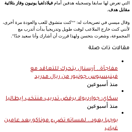
التي تعرض لها سابقا وتسجيله هدفين أمام
فيلادلفيا يونيون وفاز بثلاثية
مقابل هدف.
وقال ميسي في تصريحات له: “
“كنت متشوق للعب والعودة مرة أخرى،
لأنني كنت خارج الملاعب لوقت طويل و
تدريجياً بدأت أتدرب مع
المجموعة، وشعرت بتحسن ولهذا قررت أن أشارك وأنا سعيد جدًا”.
مقالات ذات صلة
مفاجأة.. أرسنال يتحرك للتعاقد مع
فينيسيوس جونيور من ريال مدريد
منذ أسبوعين
سكاي: جوارديولا يرفض تدريب منتخب إيطاليا
منذ أسبوعين
بوجبا يعود.. لمساته تضيء موناكو بعد عامين
غياب