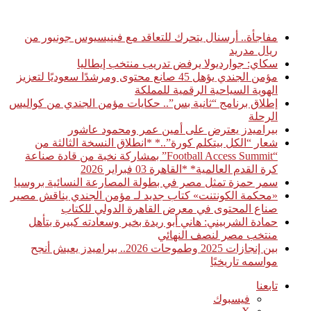
أخبار عاجلة
مفاجأة.. أرسنال يتحرك للتعاقد مع فينيسيوس جونيور من
ريال مدريد
سكاي: جوارديولا يرفض تدريب منتخب إيطاليا
مؤمن الجندي يؤهل 45 صانع محتوى ومرشدًا سعوديًا لتعزيز
الهوية السياحية الرقمية للمملكة
إطلاق برنامج “ثانية بس”.. حكايات مؤمن الجندي من كواليس
الرحلة
بيراميدز يعترض على أمين عمر ومحمود عاشور
شعار “الكل بيتكلم كورة”..* *انطلاق النسخة الثالثة من
“Football Access Summit” بمشاركة نخبة من قادة صناعة
كرة القدم العالمية* *القاهرة 03 فبراير 2026
سمر حمزة تمثل مصر في بطولة المصارعة النسائية بروسيا
«محكمة الكونتنت» كتاب جديد لـ مؤمن الجندي يناقش مصير
صناع المحتوى في معرض القاهرة الدولي للكتاب
حمادة الشربيني: هاني أبو ريدة بخير وسعادته كبيرة بتأهل
منتخب مصر لنصف النهائي
بين إنجازات 2025 وطموحات 2026.. بيراميدز يعيش أنجح
مواسمه تاريخيًا
تابعنا
فيسبوك