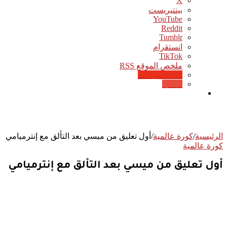
‫X
بينتيريست
‫YouTube
انستقرام
‫TikTok
ملخص الموقع RSS
Google News
Quora
بحث
عن
الرئيسية
/
كورة عالمية
/
أول تعليق من ميسي بعد التألق مع إنترميامي
كورة عالمية
أول تعليق من ميسي بعد التألق مع إنترميامي