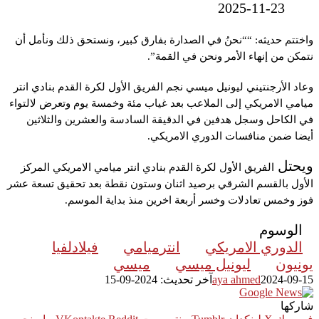
2025-11-23
واختتم حديثه: “
“نحنُ في الصدارة بفارق كبير، ونستحق ذلك ونأمل أن
نتمكن من إنهاء الأمر ونحن في القمة”.
وعاد
الأرجنتيني ليونيل ميسي نجم الفريق الأول لكرة القدم بنادي انتر
ميامي الامريكي إلى الملاعب بعد غياب مئة وخمسة يوم وتعرض لالتواء
في الكاحل وسجل هدفين في الدقيقة السادسة والعشرين والثلاثين
أيضا ضمن منافسات الدوري الامريكي.
ويحتل
الفريق الأول لكرة القدم بنادي انتر ميامي الامريكي المركز
الأول بالقسم الشرقي برصيد اثنان وستون نقطة بعد تحقيق تسعة عشر
فوز وخمس تعادلات وخسر أربعة اخرين منذ بداية الموسم.
الوسوم
الدوري الامريكي
انترميامي
فيلادلفيا
يونيون
ليونيل ميسي
ميسي
2024-09-15
aya ahmed
آخر تحديث: 2024-09-15
شاركها