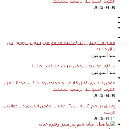
الهوية السياحية الرقمية للمملكة
2026-04-09
مفاجأة.. أرسنال يتحرك للتعاقد مع فينيسيوس جونيور من
ريال مدريد
منذ أسبوعين
سكاي: جوارديولا يرفض تدريب منتخب إيطاليا
منذ أسبوعين
مؤمن الجندي يؤهل 45 صانع محتوى ومرشدًا سعوديًا لتعزيز
الهوية السياحية الرقمية للمملكة
2026-04-09
إطلاق برنامج “ثانية بس”.. حكايات مؤمن الجندي من كواليس
الرحلة
2026-03-11