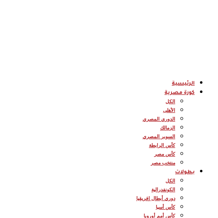
الرئيسية
كورة مصرية
الكل
الأهلى
الدوري المصري
الزمالك
السوبر المصري
كأس الرابطة
كأس مصر
منتخب مصر
بطولات
الكل
الكونفدرالية
دوري أبطال إفريقيا
كأس أسيا
كأس أمم أوروبا