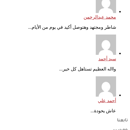
محمد عبدالرحمن
شاطر ومجتهد وهتوصل أكيد في يوم من الأيام...
سيد أحمد
وااله العظيم تستاهل كل خير...
أحمد علي
عاش يحودة...
تابعنا