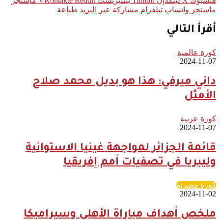
فيسبوك
‫X
لينكدإن
بينتيريست
ماسنجر
ماسنجر
واتساب
تيلقرام
مشاركة عبر البريد
طباعة
أقرأ التالي
كورة عالمية
2024-11-07
داني ميرفي: هذا هو بديل محمد صلاح
الأمثل
كورة عربية
2024-11-07
قائمة الجزائر لمواجهة غينيا الاستوائية
وليبريا في تصفيات أمم إفريقيا
كورة مصرية
2024-11-02
ملخص أهداف مباراة الأهلي وسيراميكا