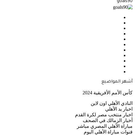
goals90
فيسبوك
‫X
بينتيريست
‫YouTube
انستقرام
‫TikTok
ملخص
Google
الموقع
Quora
News
RSS
أشهر المواضيع
كأس الأمم الأفريقية 2024
النادي الأهلي اون لاين
اخبار يد الأهلي
اخبار منتخب مصر لكرة القدم
أخبار الزمالك في الصحف
مباراة الأهلي المصري مباشر
قنوات مباراة الأهلي اليوم