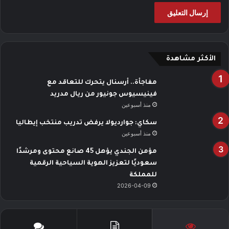
الأكثر مشاهدة
مفاجأة.. أرسنال يتحرك للتعاقد مع
فينيسيوس جونيور من ريال مدريد
منذ أسبوعين
سكاي: جوارديولا يرفض تدريب منتخب إيطاليا
منذ أسبوعين
مؤمن الجندي يؤهل 45 صانع محتوى ومرشدًا
سعوديًا لتعزيز الهوية السياحية الرقمية
للمملكة
2026-04-09