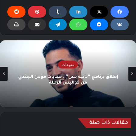
منوعات
إطلاق برنامج “ثانية بس”.. حكايات مؤمن الجندي
من كواليس الرحلة
مقالات ذات صلة