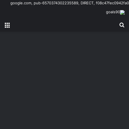
google.com, pub-6570374302235589, DIRECT, f08c47fec0942fa0
بحث عن
الق