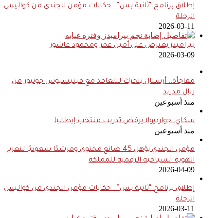
إطلاق برنامج “ثانية بس”.. حكايات مؤمن الجندي من كواليس
الرحلة
2026-03-11
بيراميدز يعترض على أمين عمر ومحمود عاشور
2026-03-09
مفاجأة.. أرسنال يتحرك للتعاقد مع فينيسيوس جونيور من
ريال مدريد
منذ أسبوعين
سكاي: جوارديولا يرفض تدريب منتخب إيطاليا
منذ أسبوعين
مؤمن الجندي يؤهل 45 صانع محتوى ومرشدًا سعوديًا لتعزيز
الهوية السياحية الرقمية للمملكة
2026-04-09
إطلاق برنامج “ثانية بس”.. حكايات مؤمن الجندي من كواليس
الرحلة
2026-03-11