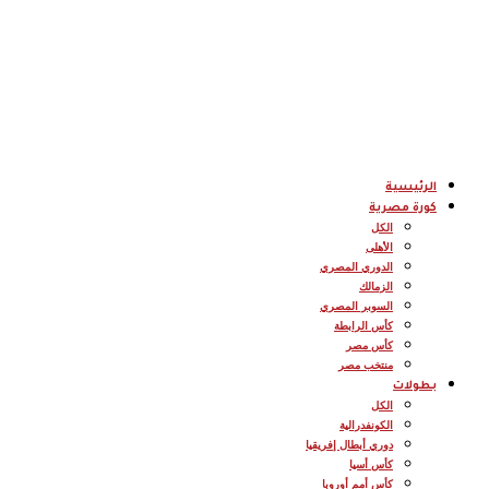
الرئيسية
كورة مصرية
الكل
الأهلى
الدوري المصري
الزمالك
السوبر المصري
كأس الرابطة
كأس مصر
منتخب مصر
بطولات
الكل
الكونفدرالية
دوري أبطال إفريقيا
كأس أسيا
كأس أمم أوروبا