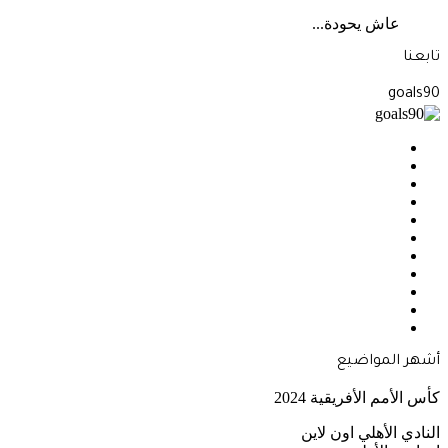
عاش يحودة...
تابعنا
goals90
فيسبوك
‫X
بينتيريست
‫YouTube
انستقرام
‫TikTok
ملخص
Google
الموقع
Quora
News
RSS
أشهر المواضيع
كأس الأمم الأفريقية 2024
النادي الأهلي اون لاين