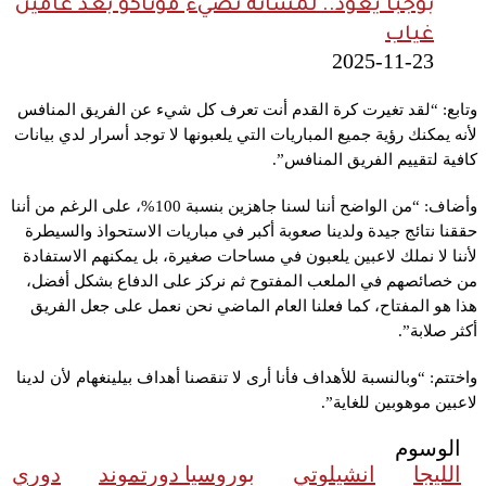
بوجبا يعود.. لمساته تضيء موناكو بعد عامين
غياب
2025-11-23
وتابع: “لقد تغيرت كرة القدم أنت تعرف كل شيء عن الفريق المنافس
لأنه يمكنك رؤية جميع المباريات التي يلعبونها لا توجد أسرار لدي بيانات
كافية لتقييم الفريق المنافس”.
وأضاف: “من الواضح أننا لسنا جاهزين بنسبة 100%، على الرغم من أننا
حققنا نتائج جيدة ولدينا صعوبة أكبر في مباريات الاستحواذ والسيطرة
لأننا لا نملك لاعبين يلعبون في مساحات صغيرة، بل يمكنهم الاستفادة
من خصائصهم في الملعب المفتوح ثم نركز على الدفاع بشكل أفضل،
هذا هو المفتاح، كما فعلنا العام الماضي نحن نعمل على جعل الفريق
أكثر صلابة”.
واختتم: “وبالنسبة للأهداف فأنا أرى لا تنقصنا أهداف بيلينغهام لأن لدينا
لاعبين موهوبين للغاية”.
الوسوم
الليجا
انشيلوتي
بوروسيا دورتموند
دوري