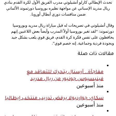
تحدث الإيطالي كارلو أنشيلوتي مدرب الفريق الأول لكرة القدم بنادي
ريال مدريد الإسباني عن مواجهة نظيره بوروسيا دورتموند الألماني
ضمن منافسات دوري أبطال أوروبا.
وقال أنشيلوتي في تصريحات له قبل مباراة ريال مدريد وبوروسيا
دورتموند: “لقد تغير بوروسيا أولاً المدرب وأيضاً بعض اللاعبين إنهم
يحافظون على نفس فكرة كرة القدم، فريق قوي يلعب بشكل جيد
وبجودة فردية وجماعية. إنه خصم قوي”.
مقالات ذات صلة
مفاجأة.. أرسنال يتحرك للتعاقد مع
فينيسيوس جونيور من ريال مدريد
منذ أسبوعين
سكاي: جوارديولا يرفض تدريب منتخب إيطاليا
منذ أسبوعين