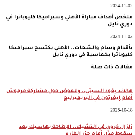
2024-11-02
ملخص أهداف مباراة الأهلي وسيراميكا كليوباترا في
دوري نايل
2024-11-02
بأقدام وسام والشحات.. الأهلي يكتسح سيراميكا
كليوباترا بخماسية في دوري نايل
مقالات ذات صلة
هالاند يقود السيتي.. وغموض حول مشاركة مرموش
أمام إيفرتون في البريميرليج
2025-10-18
زلزال كروي في التشيك.. الإطاحة بهاسيك بعد
سقوط مذل أمام جزر الفارو