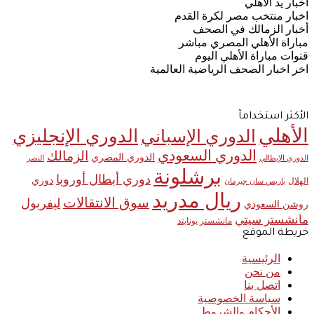
اخبار يد الأهلي
اخبار منتخب مصر لكرة القدم
أخبار الزمالك في الصحف
مباراة الأهلي المصري مباشر
قنوات مباراة الأهلي اليوم
اخر اخبار الصحف الرياضية العالمية
الأكثر استخدامآ
الأهلي
الدوري الإنجليزي
الدوري الإسباني
الدوري السعودي
الزمالك
الدوري المصري
الدوري الإيطالي
النصر
برشلونة
دوري أبطال أوروبا
دوري
الهلال
باريس سان جيرمان
ريال مدريد
سوق الانتقالات
ليفربول
روشن السعودي
مانشستر سيتي
مانشستر يونايتد
خريطة الموقع
الرئيسية
من نحن
اتصل بنا
سياسة الخصوصية
الأحكام والشروط