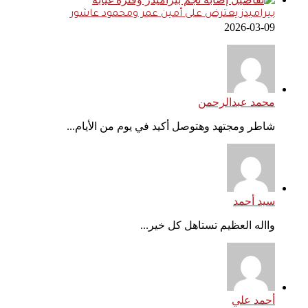
بيراميدز يعترض على أمين عمر ومحمود عاشور
2026-03-09
محمد عبدالرحمن
شاطر ومجتهد وهتوصل أكيد في يوم من الأيام...
سيد أحمد
وااله العظيم تستاهل كل خير...
أحمد علي