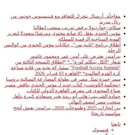
أخبار عاجلة
مفاجأة.. أرسنال يتحرك للتعاقد مع فينيسيوس جونيور من
ريال مدريد
سكاي: جوارديولا يرفض تدريب منتخب إيطاليا
مؤمن الجندي يؤهل 45 صانع محتوى ومرشدًا سعوديًا لتعزيز
الهوية السياحية الرقمية للمملكة
إطلاق برنامج “ثانية بس”.. حكايات مؤمن الجندي من كواليس
الرحلة
بيراميدز يعترض على أمين عمر ومحمود عاشور
شعار “الكل بيتكلم كورة”..* *انطلاق النسخة الثالثة من
“Football Access Summit” بمشاركة نخبة من قادة صناعة
كرة القدم العالمية* *القاهرة 03 فبراير 2026
سمر حمزة تمثل مصر في بطولة المصارعة النسائية بروسيا
«محكمة الكونتنت» كتاب جديد لـ مؤمن الجندي يناقش مصير
صناع المحتوى في معرض القاهرة الدولي للكتاب
حمادة الشربيني: هاني أبو ريدة بخير وسعادته كبيرة بتأهل
منتخب مصر لنصف النهائي
بين إنجازات 2025 وطموحات 2026.. بيراميدز يعيش أنجح
مواسمه تاريخيًا
تابعنا
فيسبوك