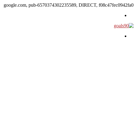
google.com, pub-6570374302235589, DIRECT, f08c47fec0942fa0
القائمة
بحث
عن