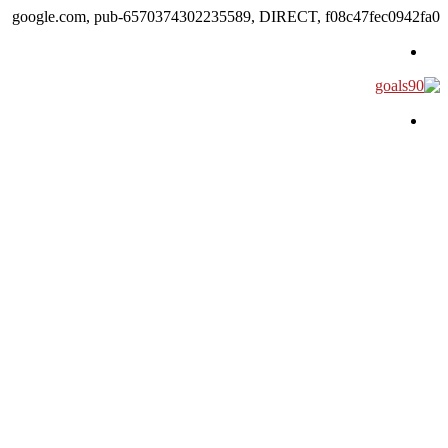
google.com, pub-6570374302235589, DIRECT, f08c47fec0942fa0
القائمة
بحث عن