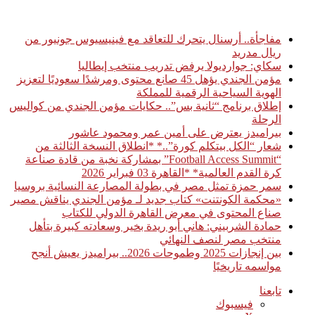
أخبار عاجلة
مفاجأة.. أرسنال يتحرك للتعاقد مع فينيسيوس جونيور من
ريال مدريد
سكاي: جوارديولا يرفض تدريب منتخب إيطاليا
مؤمن الجندي يؤهل 45 صانع محتوى ومرشدًا سعوديًا لتعزيز
الهوية السياحية الرقمية للمملكة
إطلاق برنامج “ثانية بس”.. حكايات مؤمن الجندي من كواليس
الرحلة
بيراميدز يعترض على أمين عمر ومحمود عاشور
شعار “الكل بيتكلم كورة”..* *انطلاق النسخة الثالثة من
“Football Access Summit” بمشاركة نخبة من قادة صناعة
كرة القدم العالمية* *القاهرة 03 فبراير 2026
سمر حمزة تمثل مصر في بطولة المصارعة النسائية بروسيا
«محكمة الكونتنت» كتاب جديد لـ مؤمن الجندي يناقش مصير
صناع المحتوى في معرض القاهرة الدولي للكتاب
حمادة الشربيني: هاني أبو ريدة بخير وسعادته كبيرة بتأهل
منتخب مصر لنصف النهائي
بين إنجازات 2025 وطموحات 2026.. بيراميدز يعيش أنجح
مواسمه تاريخيًا
تابعنا
فيسبوك