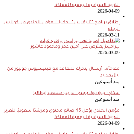
الهوية السياحية الرقمية للمملكة
2026-04-09
إطلاق برنامج “ثانية بس”.. حكايات مؤمن الجندي من كواليس
الرحلة
2026-03-11
بيراميدز يعترض على أمين عمر ومحمود عاشور
2026-03-09
مفاجأة.. أرسنال يتحرك للتعاقد مع فينيسيوس جونيور من
ريال مدريد
منذ أسبوعين
سكاي: جوارديولا يرفض تدريب منتخب إيطاليا
منذ أسبوعين
مؤمن الجندي يؤهل 45 صانع محتوى ومرشدًا سعوديًا لتعزيز
الهوية السياحية الرقمية للمملكة
2026-04-09