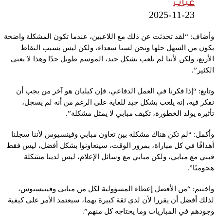
غياب
2025-11-23
وأضاف: “
لقد تحدثت عن ذلك مع اللاعبين، عندما تكون المشكلة واضحة
يكون من السهل حلها و
نحن لسنا سعداء، ولكن ليس بسبب النقاط
الأربع، ولكن لأننا لم نلعب بشكل جيد، الموسم طويل جدًا وهذا لا يعني
الكثير”.
وتابع: “
إذا فكرنا في العمل الدفاعي، فإن كيليان هو آخر من يجب أن
نفكر فيه، إنه يلعب بشكل جيد للغاية على الرغم من أنه لم يسجل،
تأثيره يولد الخطورة، تكيف مبابي لا يمثل مشكلة”.
وأكمل: “
لم تكن هناك مشكلة بين تعاون مبابي وفينسيوس لأننا سجلنا
أهدافًا في كل مباراة، بمرور الوقت، سيتعاونوا بشكل أفضل، ليس فقط
فيني مع مبابي، ولكن مبابي مع وسائل الإعلام، ليس لدينا مشكلة
هجوميًا”.
واختتم: “
من الأفضل إعطاء المسؤولية لكل من مبابي وفينيسيوس،
لذلك أفضل أن يقررا لأن لدي ثقة كبيرة بهما، سيعتمد الأمر على كيفية
وجودهم في المباريات وما يحتاجه كل منهم”.