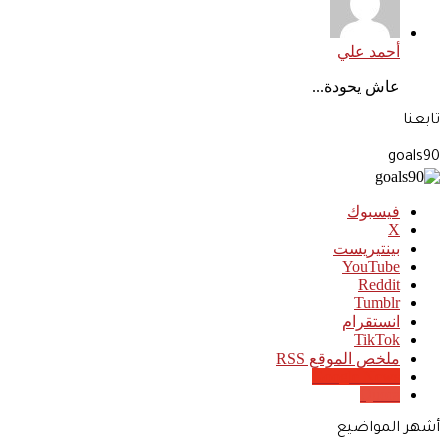
أحمد علي
عاش يحودة...
تابعنا
goals90
فيسبوك
‫X
بينتيريست
‫YouTube
انستقرام
‫TikTok
ملخص الموقع RSS
Google News
Quora
أشهر المواضيع