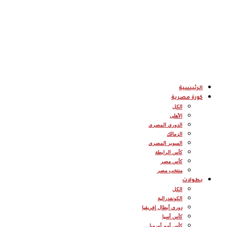
الرئيسية
كورة مصرية
الكل
الأهلى
الدوري المصري
الزمالك
السوبر المصري
كأس الرابطة
كأس مصر
منتخب مصر
بطولات
الكل
الكونفدرالية
دوري أبطال إفريقيا
كأس أسيا
كأس أمم أوروبا