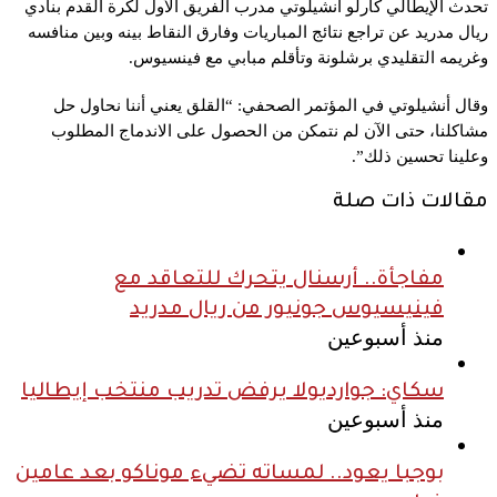
تحدث الإيطالي كارلو أنشيلوتي مدرب الفريق الأول لكرة القدم بنادي
ريال مدريد عن تراجع نتائج المباريات وفارق النقاط بينه وبين منافسه
وغريمه التقليدي برشلونة وتأقلم مبابي مع فينسيوس.
وقال أنشيلوتي في المؤتمر الصحفي: “
القلق يعني أننا نحاول حل
مشاكلنا، حتى الآن لم نتمكن من الحصول على الاندماج المطلوب
وعلينا تحسين ذلك”.
مقالات ذات صلة
مفاجأة.. أرسنال يتحرك للتعاقد مع
فينيسيوس جونيور من ريال مدريد
منذ أسبوعين
سكاي: جوارديولا يرفض تدريب منتخب إيطاليا
منذ أسبوعين
بوجبا يعود.. لمساته تضيء موناكو بعد عامين