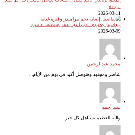
إطلاق برنامج “ثانية بس”.. حكايات مؤمن الجندي من كواليس
الرحلة
2026-03-11
بيراميدز يعترض على أمين عمر ومحمود عاشور
2026-03-09
محمد عبدالرحمن
شاطر ومجتهد وهتوصل أكيد في يوم من الأيام...
سيد أحمد
وااله العظيم تستاهل كل خير...