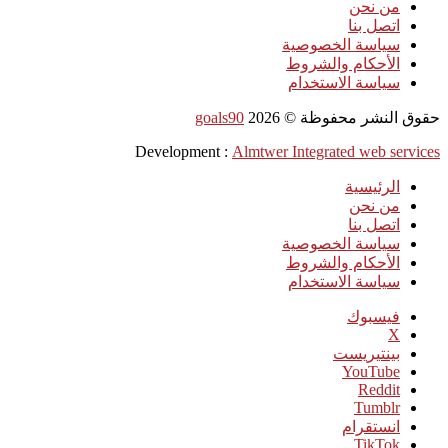
من نحن
اتصل بنا
سياسة الخصوصية
الأحكام والشروط
سياسة الاستخدام
حقوق النشر محفوظة ©
2026
goals90
Development :
Almtwer Integrated web services
الرئيسية
من نحن
اتصل بنا
سياسة الخصوصية
الأحكام والشروط
سياسة الاستخدام
فيسبوك
‫X
بينتيريست
‫YouTube
انستقرام
‫TikTok