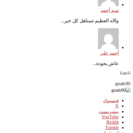
سيد أحمد
وااله العظيم تستاهل كل خير...
أحمد علي
عاش يحودة...
تابعنا
goals90
فيسبوك
‫X
بينتيريست
‫YouTube