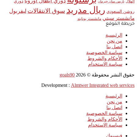
دوري أبطال أوروبا
دوري
الهلال
باريس سان جيرمان
ريال مدريد
سوق الانتقالات
ليفربول
روشن السعودي
مانشستر سيتي
مانشستر يونايتد
خريطة الموقع
الرئيسية
من نحن
اتصل بنا
سياسة الخصوصية
الأحكام والشروط
سياسة الاستخدام
حقوق النشر محفوظة ©
2026
goals90
Development :
Almtwer Integrated web services
الرئيسية
من نحن
اتصل بنا
سياسة الخصوصية
الأحكام والشروط
سياسة الاستخدام
فيسبوك