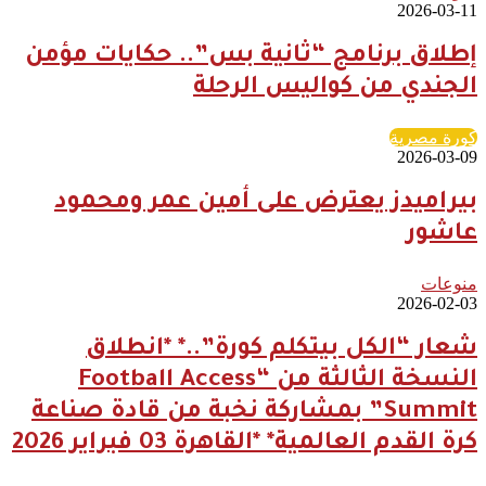
2026-03-11
إطلاق برنامج “ثانية بس”.. حكايات مؤمن
الجندي من كواليس الرحلة
كورة مصرية
2026-03-09
بيراميدز يعترض على أمين عمر ومحمود
عاشور
منوعات
2026-02-03
شعار “الكل بيتكلم كورة”..* *انطلاق
النسخة الثالثة من “Football Access
Summit” بمشاركة نخبة من قادة صناعة
كرة القدم العالمية* *القاهرة 03 فبراير 2026