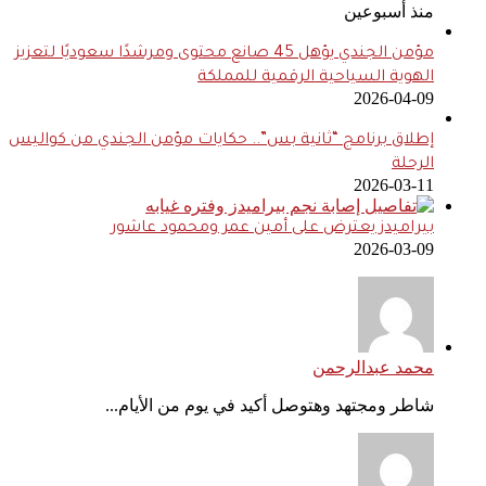
منذ أسبوعين
مؤمن الجندي يؤهل 45 صانع محتوى ومرشدًا سعوديًا لتعزيز
الهوية السياحية الرقمية للمملكة
2026-04-09
إطلاق برنامج “ثانية بس”.. حكايات مؤمن الجندي من كواليس
الرحلة
2026-03-11
بيراميدز يعترض على أمين عمر ومحمود عاشور
2026-03-09
محمد عبدالرحمن
شاطر ومجتهد وهتوصل أكيد في يوم من الأيام...