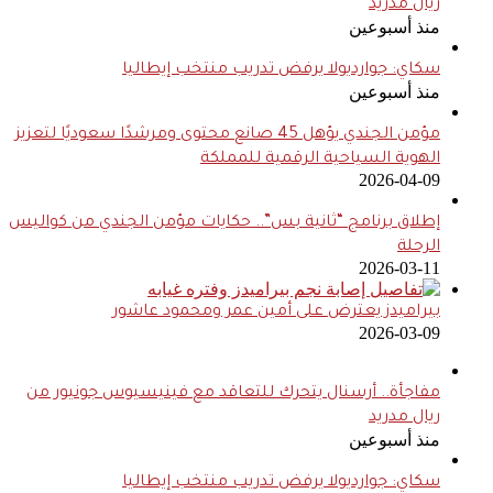
ريال مدريد
منذ أسبوعين
سكاي: جوارديولا يرفض تدريب منتخب إيطاليا
منذ أسبوعين
مؤمن الجندي يؤهل 45 صانع محتوى ومرشدًا سعوديًا لتعزيز
الهوية السياحية الرقمية للمملكة
2026-04-09
إطلاق برنامج “ثانية بس”.. حكايات مؤمن الجندي من كواليس
الرحلة
2026-03-11
بيراميدز يعترض على أمين عمر ومحمود عاشور
2026-03-09
مفاجأة.. أرسنال يتحرك للتعاقد مع فينيسيوس جونيور من
ريال مدريد
منذ أسبوعين
سكاي: جوارديولا يرفض تدريب منتخب إيطاليا