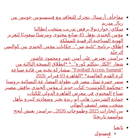
أخبار عاجلة
مفاجأة.. أرسنال يتحرك للتعاقد مع فينيسيوس جونيور من
ريال مدريد
سكاي: جوارديولا يرفض تدريب منتخب إيطاليا
مؤمن الجندي يؤهل 45 صانع محتوى ومرشدًا سعوديًا لتعزيز
الهوية السياحية الرقمية للمملكة
إطلاق برنامج “ثانية بس”.. حكايات مؤمن الجندي من كواليس
الرحلة
بيراميدز يعترض على أمين عمر ومحمود عاشور
شعار “الكل بيتكلم كورة”..* *انطلاق النسخة الثالثة من
“Football Access Summit” بمشاركة نخبة من قادة صناعة
كرة القدم العالمية* *القاهرة 03 فبراير 2026
سمر حمزة تمثل مصر في بطولة المصارعة النسائية بروسيا
«محكمة الكونتنت» كتاب جديد لـ مؤمن الجندي يناقش مصير
صناع المحتوى في معرض القاهرة الدولي للكتاب
حمادة الشربيني: هاني أبو ريدة بخير وسعادته كبيرة بتأهل
منتخب مصر لنصف النهائي
بين إنجازات 2025 وطموحات 2026.. بيراميدز يعيش أنجح
مواسمه تاريخيًا
تابعنا
فيسبوك