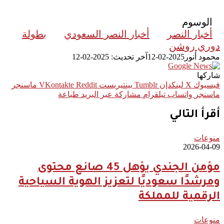
الوسوم
أخبار النصر
أخبار النصر السعودي
بطولة
دوري روشن
محمود أنور
2025-02-12
آخر تحديث: 2025-02-12
شاركها
فيسبوك
‫X
لينكدإن
بينتيريست
ماسنجر
ماسنجر
واتساب
تيلقرام
مشاركة عبر البريد
طباعة
أقرأ التالي
منوعات
2026-04-09
مؤمن الجندي يؤهل 45 صانع محتوى
ومرشدًا سعوديًا لتعزيز الهوية السياحية
الرقمية للمملكة
منوعات