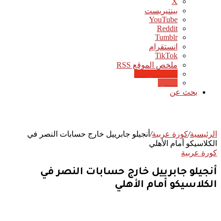
‫X
بينتيريست
‫YouTube
انستقرام
‫TikTok
ملخص الموقع RSS
Google News
Quora
بحث عن
الرئيسية
/
كورة عربية
/
أنجيلو جابرييل خارج حسابات النصر في
الكلاسيكو أمام الأهلي
كورة عربية
أنجيلو جابرييل خارج حسابات النصر في
الكلاسيكو أمام الأهلي