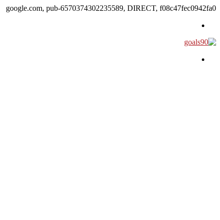
google.com, pub-6570374302235589, DIRECT, f08c47fec0942fa0
القائمة
بحث عن