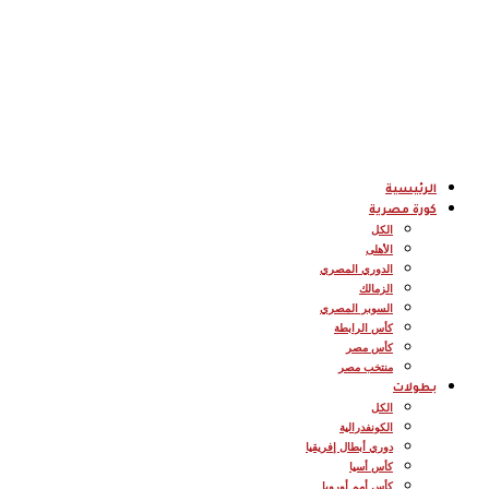
الرئيسية
كورة مصرية
الكل
الأهلى
الدوري المصري
الزمالك
السوبر المصري
كأس الرابطة
كأس مصر
منتخب مصر
بطولات
الكل
الكونفدرالية
دوري أبطال إفريقيا
كأس أسيا
كأس أمم أوروبا