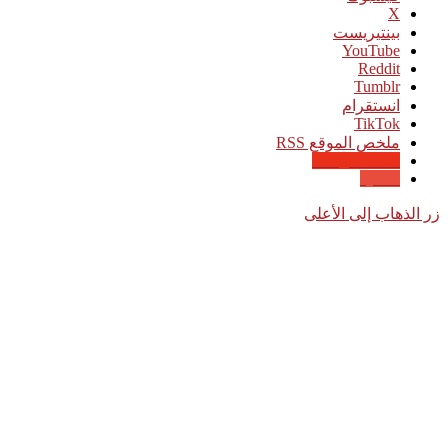
‫X
بينتيريست
‫YouTube
انستقرام
‫TikTok
ملخص الموقع RSS
Google News
Quora
زر الذهاب إلى الأعلى