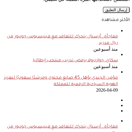
الأكثر مشاهدة
مفاجأة.. أرسنال يتحرك للتعاقد مع فينيسيوس جونيور من
ريال مدريد
منذ أسبوعين
سكاي: جوارديولا يرفض تدريب منتخب إيطاليا
منذ أسبوعين
مؤمن الجندي يؤهل 45 صانع محتوى ومرشدًا سعوديًا لتعزيز
الهوية السياحية الرقمية للمملكة
2026-04-09
مفاجأة.. أرسنال يتحرك للتعاقد مع فينيسيوس جونيور من