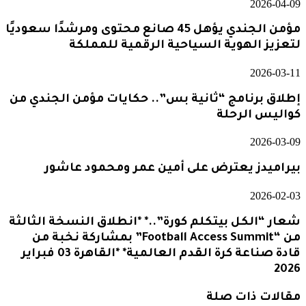
2026-04-09
مؤمن الجندي يؤهل 45 صانع محتوى ومرشدًا سعوديًا
لتعزيز الهوية السياحية الرقمية للمملكة
2026-03-11
إطلاق برنامج “ثانية بس”.. حكايات مؤمن الجندي من
كواليس الرحلة
2026-03-09
بيراميدز يعترض على أمين عمر ومحمود عاشور
2026-02-03
شعار “الكل بيتكلم كورة”..* *انطلاق النسخة الثالثة
من “Football Access Summit” بمشاركة نخبة من
قادة صناعة كرة القدم العالمية* *القاهرة 03 فبراير
2026
مقالات ذات صلة