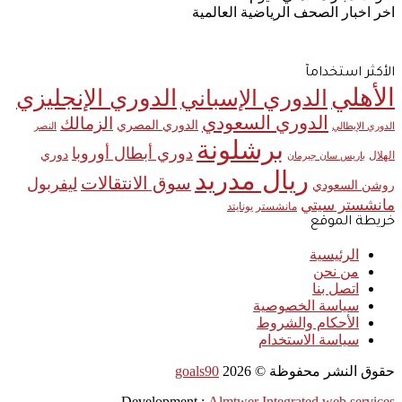
اخر اخبار الصحف الرياضية العالمية
الأكثر استخدامآ
الأهلي
الدوري الإنجليزي
الدوري الإسباني
الدوري السعودي
الزمالك
الدوري المصري
الدوري الإيطالي
النصر
برشلونة
دوري أبطال أوروبا
دوري
الهلال
باريس سان جيرمان
ريال مدريد
سوق الانتقالات
ليفربول
روشن السعودي
مانشستر سيتي
مانشستر يونايتد
خريطة الموقع
الرئيسية
من نحن
اتصل بنا
سياسة الخصوصية
الأحكام والشروط
سياسة الاستخدام
حقوق النشر محفوظة ©
2026
goals90
Development :
Almtwer Integrated web services