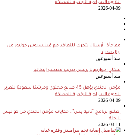
الهوية السياحية الرقمية للمملكة
2026-04-09
مفاجأة.. أرسنال يتحرك للتعاقد مع فينيسيوس جونيور من
ريال مدريد
منذ أسبوعين
سكاي: جوارديولا يرفض تدريب منتخب إيطاليا
منذ أسبوعين
مؤمن الجندي يؤهل 45 صانع محتوى ومرشدًا سعوديًا لتعزيز
الهوية السياحية الرقمية للمملكة
2026-04-09
إطلاق برنامج “ثانية بس”.. حكايات مؤمن الجندي من كواليس
الرحلة
2026-03-11