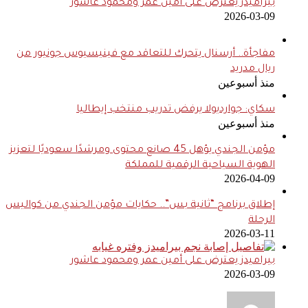
بيراميدز يعترض على أمين عمر ومحمود عاشور
2026-03-09
مفاجأة.. أرسنال يتحرك للتعاقد مع فينيسيوس جونيور من
ريال مدريد
منذ أسبوعين
سكاي: جوارديولا يرفض تدريب منتخب إيطاليا
منذ أسبوعين
مؤمن الجندي يؤهل 45 صانع محتوى ومرشدًا سعوديًا لتعزيز
الهوية السياحية الرقمية للمملكة
2026-04-09
إطلاق برنامج “ثانية بس”.. حكايات مؤمن الجندي من كواليس
الرحلة
2026-03-11
بيراميدز يعترض على أمين عمر ومحمود عاشور
2026-03-09