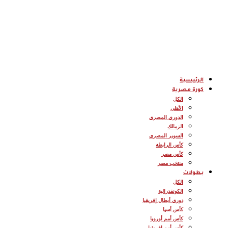
الرئيسية
كورة مصرية
الكل
الأهلى
الدوري المصري
الزمالك
السوبر المصري
كأس الرابطة
كأس مصر
منتخب مصر
بطولات
الكل
الكونفدرالية
دوري أبطال إفريقيا
كأس أسيا
كأس أمم أوروبا
كأس أمم إفريقيا