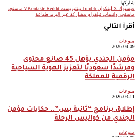
شاركها
فيسبوك
‫X
لينكدإن
بينتيريست
ماسنجر
ماسنجر
واتساب
تيلقرام
مشاركة عبر البريد
طباعة
أقرأ التالي
منوعات
2026-04-09
مؤمن الجندي يؤهل 45 صانع محتوى
ومرشدًا سعوديًا لتعزيز الهوية السياحية
الرقمية للمملكة
منوعات
2026-03-11
إطلاق برنامج “ثانية بس”.. حكايات مؤمن
الجندي من كواليس الرحلة
منوعات