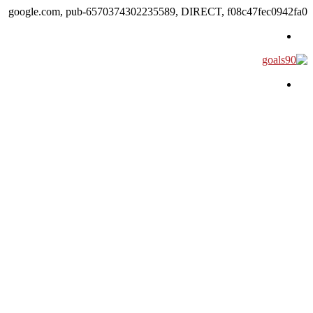
google.com, pub-6570374302235589, DIRECT, f08c47fec0942fa0
القائمة
بحث عن