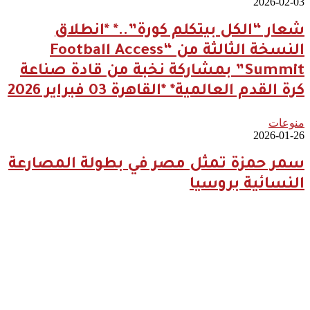
2026-02-03
شعار “الكل بيتكلم كورة”..* *انطلاق
النسخة الثالثة من “Football Access
Summit” بمشاركة نخبة من قادة صناعة
كرة القدم العالمية* *القاهرة 03 فبراير 2026
منوعات
2026-01-26
سمر حمزة تمثل مصر في بطولة المصارعة
النسائية بروسيا
2026-04-09
مؤمن
الجندي يؤهل
45 صانع
محتوى
ومرشدًا