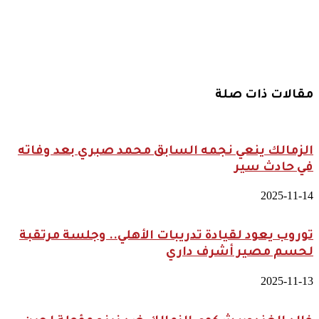
تمثل مصر
في بطولة
المصارعة
النسائية
بروسيا
مقالات ذات صلة
الزمالك ينعي نجمه السابق محمد صبري بعد وفاته
في حادث سير
2025-11-14
توروب يعود لقيادة تدريبات الأهلي.. وجلسة مرتقبة
لحسم مصير أشرف داري
2025-11-13