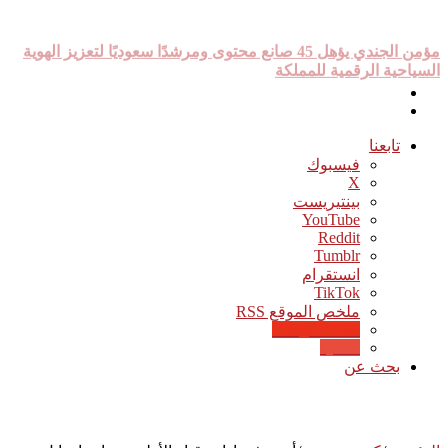
أخبار عاجلة
مؤمن الجندي يؤهل 45 صانع محتوى ومرشدًا سعوديًا لتعزيز الهوية
السياحية الرقمية للمملكة
تابعنا
فيسبوك
‫X
بينتيريست
‫YouTube
انستقرام
‫TikTok
ملخص الموقع RSS
Google News
Quora
بحث عن