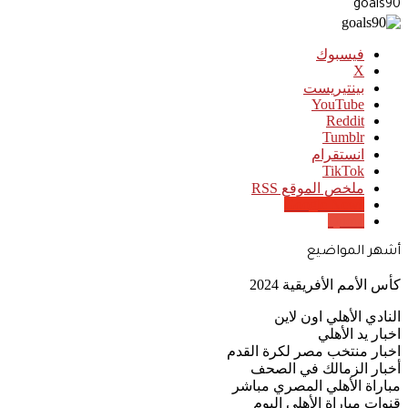
goals90
فيسبوك
‫X
بينتيريست
‫YouTube
انستقرام
‫TikTok
ملخص الموقع RSS
Google News
Quora
أشهر المواضيع
كأس الأمم الأفريقية 2024
النادي الأهلي اون لاين
اخبار يد الأهلي
اخبار منتخب مصر لكرة القدم
أخبار الزمالك في الصحف
مباراة الأهلي المصري مباشر
قنوات مباراة الأهلي اليوم