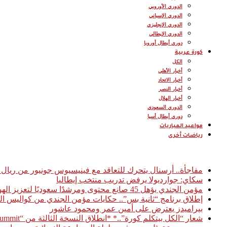
الدوري الأوروبي
الدوري الإسباني
الدوري الإنجليزي
الدوري الإيطالي
دوري أبطال أوروبا
كورة عربية
الكل
أخبار الأهلي
أخبار الاتحاد
أخبار النصر
أخبار الهلال
الدوري السعودي
دوري أبطال أسيا
مواعيد المباريات
رياضات أخرى
أخبار عاجلة
مفاجأة.. أرسنال يتحرك للتعاقد مع فينيسيوس جونيور من ريال 
سكاي: جوارديولا يرفض تدريب منتخب إيطاليا
مؤمن الجندي يؤهل 45 صانع محتوى ومرشدًا سعوديًا لتعزيز الهوية السياحية الرقمية للمملكة
إطلاق برنامج “ثانية بس”.. حكايات مؤمن الجندي من كواليس ال
بيراميدز يعترض على أمين عمر ومحمود عاشور
شعار “الكل بيتكلم كورة”..* *انطلاق النسخة الثالثة من “Football Access Summit” بمشاركة نخبة من قادة صناعة كرة القدم العالمية* *القاهرة 03 فبراير 2026