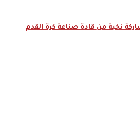
 كورة”..* *انطلاق النسخة الثالثة من “Football Access Summit” بمشاركة نخبة من قادة صناعة كرة القدم