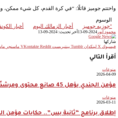
واختتم جوميز قائلًا: “في كرة القدم، كل شيء ممكن، 
الوسوم
"جوزيه جوميز
أخبار الزمالك اليوم
أخبار الكونف
محمود أنور
2024-09-13
آخر تحديث: 2024-09-13
شاركها
فيسبوك
‫X
لينكدإن
بينتيريست
ماسنجر
ماس
أقرأ التالي
منوعات
2026-04-09
مؤمن الجندي يؤهل 45 صانع محتوى ومرشدًا سعوديًا لتعزيز الهوية السياحية الرقمية للمملكة
منوعات
2026-03-11
إطلاق برنامج “ثانية بس”.. حكايات مؤمن ال