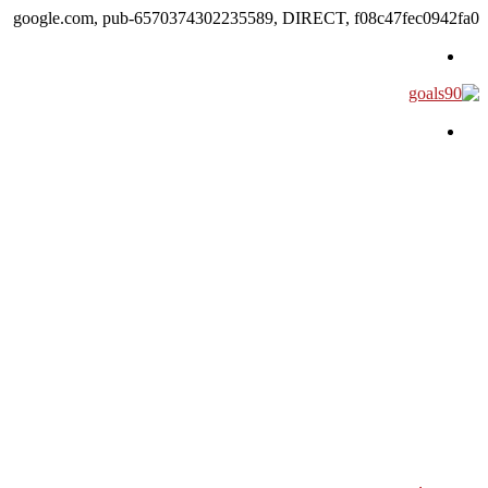
google.com, pub-6570374302235589, DIRECT, f08c47fec0942fa0
القائمة
بحث عن