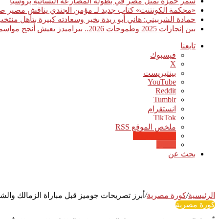
سمر حمزة تمثل مصر في بطولة المصارعة النسائية بروسيا
«محكمة الكونتنت» كتاب جديد لـ مؤمن الجندي يناقش مصير صن
حمادة الشربيني: هاني أبو ريدة بخير وسعادته كبيرة بتأهل منت
بين إنجازات 2025 وطموحات 2026.. بيراميدز يعيش أنجح مواسمه تاريخيًا
تابعنا
فيسبوك
‫X
بينتيريست
‫YouTube
انستقرام
‫TikTok
ملخص الموقع RSS
Google News
Quora
بحث عن
الرئيسية
/
كورة مصرية
/
أبرز تصريحات جوميز قبل مباراة الزمالك والش
كورة مصرية