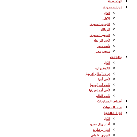
الرئيسية
كورة مصرية
الكل
الأهلى
الدوري المصري
الزمالك
السوبر المصري
كأس الرابطة
كأس مصر
منتخب مصر
بطولات
الكل
الكونفدرالية
دوري أبطال إفريقيا
كأس أسيا
كأس أمم أوروبا
كأس أمم إفريقيا
كأس العالم
أهداف المباريات
تردد القنوات
كورة عالمية
الكل
أخبار ريال مدريد
اخبار برشلونة
الدوري الألماني