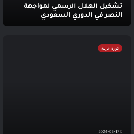
تشكيل الهلال الرسمي لمواجهة
النصر في الدوري السعودي
تاليسكا
أبرزهم..
كورة عربية
تعرف
على
غيابات
النصر
عن
مباراة
الهلال
في
الدوري
السعودي
2024-05-17