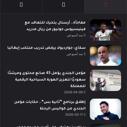
مفاجأة.. أرسنال يتحرك للتعاقد مع
فينيسيوس جونيور من ريال مدريد
منذ أسبوعين
سكاي: جوارديولا يرفض تدريب منتخب إيطاليا
منذ أسبوعين
مؤمن الجندي يؤهل 45 صانع محتوى ومرشدًا
سعوديًا لتعزيز الهوية السياحية الرقمية
للمملكة
2026-04-09
إطلاق برنامج “ثانية بس”.. حكايات مؤمن
الجندي من كواليس الرحلة
2026-03-11