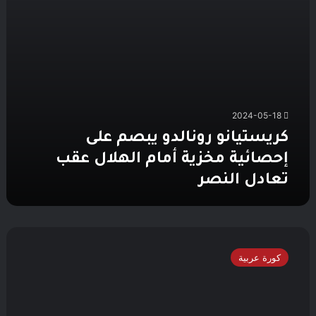
عقب
تعادل
النصر
2024-05-18
كريستيانو رونالدو يبصم على
إحصائية مخزية أمام الهلال عقب
تعادل النصر
جدول
ترتيب
كورة عربية
الدوري
السعودي
عقب
تعادل