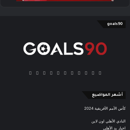
goals90
‫X
فيسبوك
بينتيريست
‫YouTube
انستقرام
‫TikTok
ملخص
Google
Quora
الموقع
News
RSS
أشهر المواضيع
كأس الأمم الأفريقية 2024
النادي الأهلي اون لاين
اخبار يد الأهلي