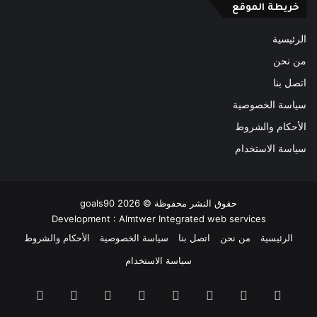
خريطة الموقع
الرئيسية
من نحن
اتصل بنا
سياسة الخصوصية
الأحكام والشروط
سياسة الاستخدام
حقوق النشر محفوظة ©
2026
goals90
Development :
Almtwer Integrated web services
الرئيسية
من نحن
اتصل بنا
سياسة الخصوصية
الأحكام والشروط
سياسة الاستخدام
فيسبوك
‫X
بينتيريست
‫YouTube
انستقرام
‫TikTok