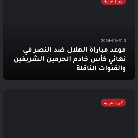
كورة عربية
الهلال
ضد
النصر
في
نهائي
كأس
2024-05-31
خادم
الحرمين
موعد مباراة الهلال ضد النصر في
الشريفين
نهائي كأس خادم الحرمين الشريفين
والقنوات
الناقلة
والقنوات الناقلة
كريستيانو
رونالدو
كورة عربية
يبصم
على
إحصائية
مخزية
أمام
الهلال