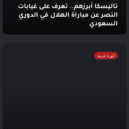
تاليسكا أبرزهم.. تعرف على غيابات
النصر عن مباراة الهلال في الدوري
السعودي
الغيابات
تضرب
كورة عربية
صفوف
الهلال
قبل
ديربي
الرياض
أمام
النصر..
في
مقدمتهم
الدوسري