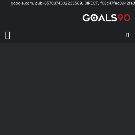
google.com, pub-6570374302235589, DIRECT, f08c47fec0942fa0
بحث عن
الق