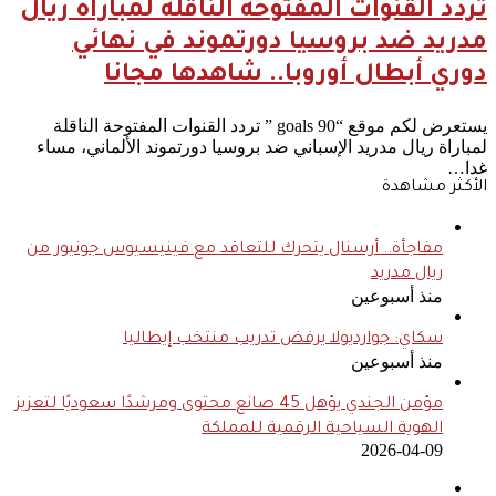
تردد القنوات المفتوحة الناقلة لمباراة ريال
مدريد ضد بروسيا دورتموند في نهائي
دوري أبطال أوروبا.. شاهدها مجانا
يستعرض لكم موقع “goals 90 ” تردد القنوات المفتوحة الناقلة
لمباراة ريال مدريد الإسباني ضد بروسيا دورتموند الألماني، مساء
غدا…
الأكثر مشاهدة
مفاجأة.. أرسنال يتحرك للتعاقد مع فينيسيوس جونيور من
ريال مدريد
منذ أسبوعين
سكاي: جوارديولا يرفض تدريب منتخب إيطاليا
منذ أسبوعين
مؤمن الجندي يؤهل 45 صانع محتوى ومرشدًا سعوديًا لتعزيز
الهوية السياحية الرقمية للمملكة
2026-04-09