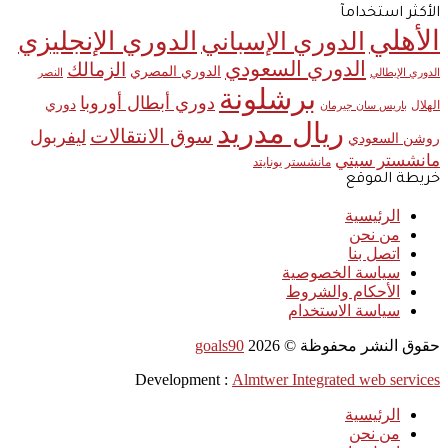
الأكثر استخدامآ
الأهلي
الدوري الإنجليزي
الدوري الإسباني
الدوري السعودي
الزمالك
الدوري المصري
الدوري الإيطالي
النصر
برشلونة
دوري أبطال أوروبا
دوري
الهلال
باريس سان جيرمان
ريال مدريد
سوق الانتقالات
ليفربول
روشن السعودي
مانشستر سيتي
مانشستر يونايتد
خريطة الموقع
الرئيسية
من نحن
اتصل بنا
سياسة الخصوصية
الأحكام والشروط
سياسة الاستخدام
حقوق النشر محفوظة ©
2026
goals90
Development :
Almtwer Integrated web services
الرئيسية
من نحن