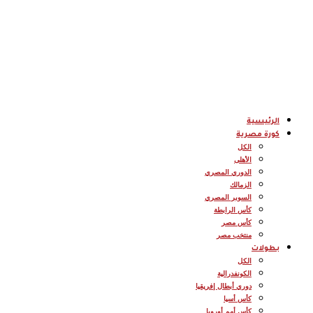
الرئيسية
كورة مصرية
الكل
الأهلى
الدوري المصري
الزمالك
السوبر المصري
كأس الرابطة
كأس مصر
منتخب مصر
بطولات
الكل
الكونفدرالية
دوري أبطال إفريقيا
كأس أسيا
كأس أمم أوروبا