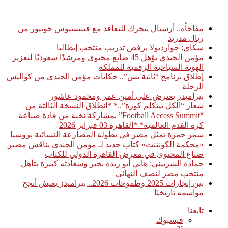
أخبار عاجلة
مفاجأة.. أرسنال يتحرك للتعاقد مع فينيسيوس جونيور من
ريال مدريد
سكاي: جوارديولا يرفض تدريب منتخب إيطاليا
مؤمن الجندي يؤهل 45 صانع محتوى ومرشدًا سعوديًا لتعزيز
الهوية السياحية الرقمية للمملكة
إطلاق برنامج “ثانية بس”.. حكايات مؤمن الجندي من كواليس
الرحلة
بيراميدز يعترض على أمين عمر ومحمود عاشور
شعار “الكل بيتكلم كورة”..* *انطلاق النسخة الثالثة من
“Football Access Summit” بمشاركة نخبة من قادة صناعة
كرة القدم العالمية* *القاهرة 03 فبراير 2026
سمر حمزة تمثل مصر في بطولة المصارعة النسائية بروسيا
«محكمة الكونتنت» كتاب جديد لـ مؤمن الجندي يناقش مصير
صناع المحتوى في معرض القاهرة الدولي للكتاب
حمادة الشربيني: هاني أبو ريدة بخير وسعادته كبيرة بتأهل
منتخب مصر لنصف النهائي
بين إنجازات 2025 وطموحات 2026.. بيراميدز يعيش أنجح
مواسمه تاريخيًا
تابعنا
فيسبوك