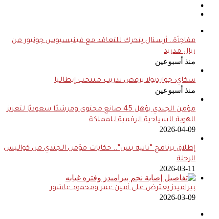
مفاجأة.. أرسنال يتحرك للتعاقد مع فينيسيوس جونيور من
ريال مدريد
منذ أسبوعين
سكاي: جوارديولا يرفض تدريب منتخب إيطاليا
منذ أسبوعين
مؤمن الجندي يؤهل 45 صانع محتوى ومرشدًا سعوديًا لتعزيز
الهوية السياحية الرقمية للمملكة
2026-04-09
إطلاق برنامج “ثانية بس”.. حكايات مؤمن الجندي من كواليس
الرحلة
2026-03-11
بيراميدز يعترض على أمين عمر ومحمود عاشور
2026-03-09