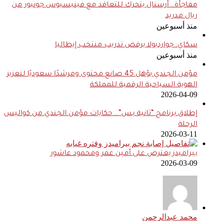
مفاجأة.. أرسنال يتحرك للتعاقد مع فينيسيوس جونيور من
ريال مدريد
منذ أسبوعين
سكاي: جوارديولا يرفض تدريب منتخب إيطاليا
منذ أسبوعين
مؤمن الجندي يؤهل 45 صانع محتوى ومرشدًا سعوديًا لتعزيز
الهوية السياحية الرقمية للمملكة
2026-04-09
إطلاق برنامج “ثانية بس”.. حكايات مؤمن الجندي من كواليس
الرحلة
2026-03-11
بيراميدز يعترض على أمين عمر ومحمود عاشور
2026-03-09
محمد عبدالرحمن