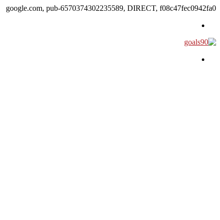
google.com, pub-6570374302235589, DIRECT, f08c47fec0942fa0
القائمة
بحث عن