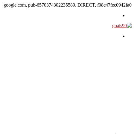
google.com, pub-6570374302235589, DIRECT, f08c47fec0942fa0
القائمة
بحث عن