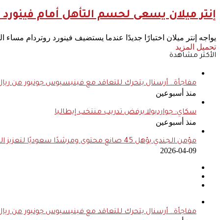
إنتر ميلان يسعى لحسم التأهل أمام فينورد 
يواجه إنتر ميلان اختبارًا جديدًا عندما يستضيف فينورد روتردام مساء اليوم الثلاثاء، في إيا
تحميل المزيد
الأكثر مشاهدة
مفاجأة.. أرسنال يتحرك للتعاقد مع فينيسيوس جونيور من ريال
منذ أسبوعين
سكاي: جوارديولا يرفض تدريب منتخب إيطاليا
منذ أسبوعين
مؤمن الجندي يؤهل 45 صانع محتوى ومرشدًا سعوديًا لتعزيز الهوية السياحية الرقمية للمملكة
2026-04-09
مفاجأة.. أرسنال يتحرك للتعاقد مع فينيسيوس جونيور من ريال