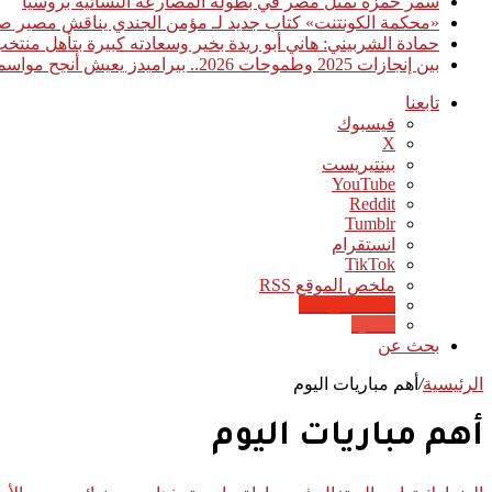
سمر حمزة تمثل مصر في بطولة المصارعة النسائية بروسيا
«محكمة الكونتنت» كتاب جديد لـ مؤمن الجندي يناقش مصير صن
حمادة الشربيني: هاني أبو ريدة بخير وسعادته كبيرة بتأهل منت
بين إنجازات 2025 وطموحات 2026.. بيراميدز يعيش أنجح مواسمه تاريخيًا
تابعنا
فيسبوك
‫X
بينتيريست
‫YouTube
انستقرام
‫TikTok
ملخص الموقع RSS
Google News
Quora
بحث عن
الرئيسية
/
أهم مباريات اليوم
أهم مباريات اليوم