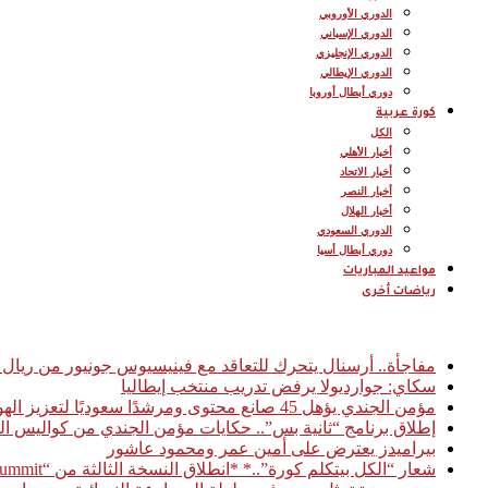
الدوري الأوروبي
الدوري الإسباني
الدوري الإنجليزي
الدوري الإيطالي
دوري أبطال أوروبا
كورة عربية
الكل
أخبار الأهلي
أخبار الاتحاد
أخبار النصر
أخبار الهلال
الدوري السعودي
دوري أبطال أسيا
مواعيد المباريات
رياضات أخرى
أخبار عاجلة
مفاجأة.. أرسنال يتحرك للتعاقد مع فينيسيوس جونيور من ريال 
سكاي: جوارديولا يرفض تدريب منتخب إيطاليا
مؤمن الجندي يؤهل 45 صانع محتوى ومرشدًا سعوديًا لتعزيز الهوية السياحية الرقمية للمملكة
إطلاق برنامج “ثانية بس”.. حكايات مؤمن الجندي من كواليس ال
بيراميدز يعترض على أمين عمر ومحمود عاشور
شعار “الكل بيتكلم كورة”..* *انطلاق النسخة الثالثة من “Football Access Summit” بمشاركة نخبة من قادة صناعة كرة القدم العالمية* *القاهرة 03 فبراير 2026