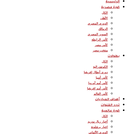
الرئيسية
كورة مصرية
الكل
الأهلى
الدوري المصري
الزمالك
السوبر المصري
كأس الرابطة
كأس مصر
منتخب مصر
بطولات
الكل
الكونفدرالية
دوري أبطال إفريقيا
كأس أسيا
كأس أمم أوروبا
كأس أمم إفريقيا
كأس العالم
أهداف المباريات
تردد القنوات
كورة عالمية
الكل
أخبار ريال مدريد
اخبار برشلونة
الدوري الألماني