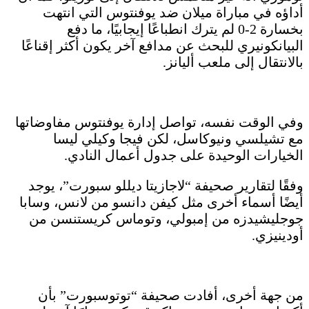
أداؤه في مباراة ميلان ضد يوفنتوس التي انتهت
بخسارة 2-0 لم يترك انطباعًا إيجابيًا، ما دفع
البيانكونيري للبحث عن مدافع آخر يكون أكثر إقناعًا
بالانتقال إلى ملعب أليانز.
وفي الوقت نفسه، تواصل إدارة يوفنتوس مفاوضاتها
مع تشيلسي ونيوكاسل، لكن فيجا وكيلي ليسا
الخيارات الوحيدة على جدول أعمال النادي.
وفقًا لتقارير صحيفة “لاجازيتا ديللو سبورت”، يوجد
أيضًا أسماء أخرى مثل كيفن دانسو من لانس، وسابا
جوجليشيدزه من إمبولي، وتوماس كريستنسن من
أودينيزي.
من جهة أخرى، أفادت صحيفة “توتوسبورت” بأن