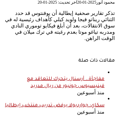
محمود أنور
2025-01-20
آخر تحديث: 2025-01-20
تذكر تقارير صحفية إيطالية أن يوفنتوس قد حدد
الثنائي ريناتو فيجا ولويد كيلي كأهداف رئيسية له في
سوق الانتقالات، بعد أن أبلغ فيكايو توموري النادي
ومدربه تياغو موتا بعدم رغبته في ترك ميلان في
الوقت الراهن.
مقالات ذات صلة
مفاجأة.. أرسنال يتحرك للتعاقد مع
فينيسيوس جونيور من ريال مدريد
منذ أسبوعين
سكاي: جوارديولا يرفض تدريب منتخب إيطاليا
منذ أسبوعين