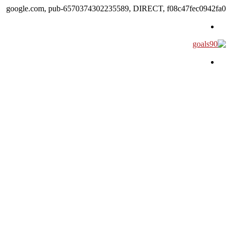
google.com, pub-6570374302235589, DIRECT, f08c47fec0942fa0
القائمة
بحث عن