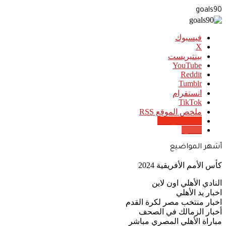
goals90
فيسبوك
‫X
بينتيريست
‫YouTube
انستقرام
‫TikTok
ملخص الموقع RSS
Google News
Quora
أشهر المواضيع
كأس الأمم الأفريقية 2024
النادي الأهلي اون لاين
اخبار يد الأهلي
اخبار منتخب مصر لكرة القدم
أخبار الزمالك في الصحف
مباراة الأهلي المصري مباشر