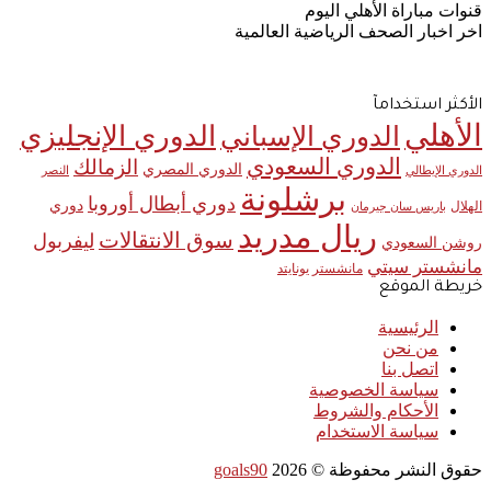
قنوات مباراة الأهلي اليوم
اخر اخبار الصحف الرياضية العالمية
الأكثر استخدامآ
الأهلي
الدوري الإنجليزي
الدوري الإسباني
الدوري السعودي
الزمالك
الدوري المصري
الدوري الإيطالي
النصر
برشلونة
دوري أبطال أوروبا
دوري
الهلال
باريس سان جيرمان
ريال مدريد
سوق الانتقالات
ليفربول
روشن السعودي
مانشستر سيتي
مانشستر يونايتد
خريطة الموقع
الرئيسية
من نحن
اتصل بنا
سياسة الخصوصية
الأحكام والشروط
سياسة الاستخدام
حقوق النشر محفوظة ©
2026
goals90