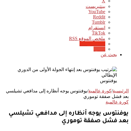
‫X
بينتيريست
‫YouTube
انستقرام
‫TikTok
ملخص الموقع RSS
Google News
Quora
بحث عن
يوفنتوس
الرئيسية
/
كورة عالمية
/
يوفنتوس يوجه أنظاره إلى مدافعي تشيلسي
بعد فشل صفقة توموري
كورة عالمية
يوفنتوس يوجه أنظاره إلى مدافعي تشيلسي
بعد فشل صفقة توموري