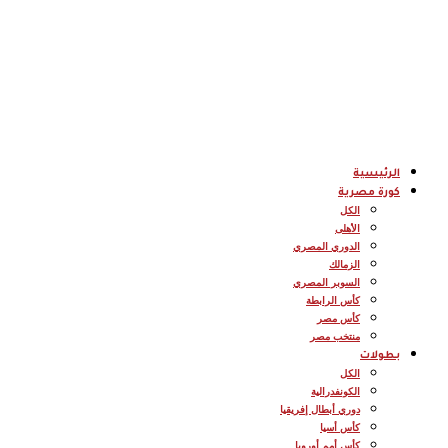
الرئيسية
كورة مصرية
الكل
الأهلى
الدوري المصري
الزمالك
السوبر المصري
كأس الرابطة
كأس مصر
منتخب مصر
بطولات
الكل
الكونفدرالية
دوري أبطال إفريقيا
كأس أسيا
كأس أمم أوروبا