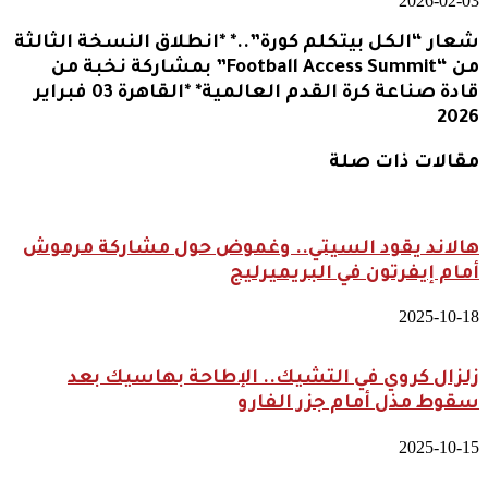
2026-02-03
شعار “الكل بيتكلم كورة”..* *انطلاق النسخة الثالثة
من “Football Access Summit” بمشاركة نخبة من
قادة صناعة كرة القدم العالمية* *القاهرة 03 فبراير
2026
مقالات ذات صلة
هالاند يقود السيتي.. وغموض حول مشاركة مرموش
أمام إيفرتون في البريميرليج
2025-10-18
زلزال كروي في التشيك.. الإطاحة بهاسيك بعد
سقوط مذل أمام جزر الفارو
2025-10-15