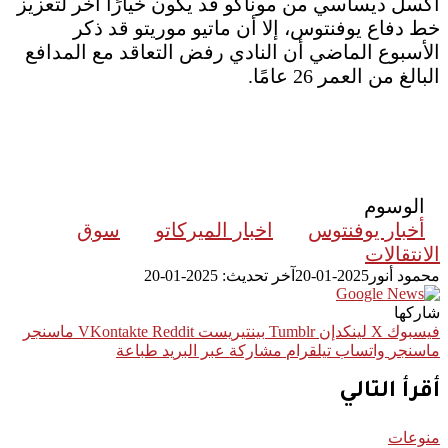
أكسل ديساسي من موناكو قد يكون خيارًا آخر لتعزيز
خط دفاع يوفنتوس، إلا أن ماتيو موريتو قد ذكر
الأسبوع الماضي أن النادي رفض التعاقد مع المدافع
البالغ من العمر 26 عامًا.
الوسوم
أخبار يوفنتوس
اخبار الميركاتو
سوق
الانتقالات
محمود أنور
2025-01-20
آخر تحديث: 2025-01-20
شاركها
فيسبوك
‫X
لينكدإن
بينتيريست
ماسنجر
ماسنجر
واتساب
تيلقرام
مشاركة عبر البريد
طباعة
أقرأ التالي
منوعات