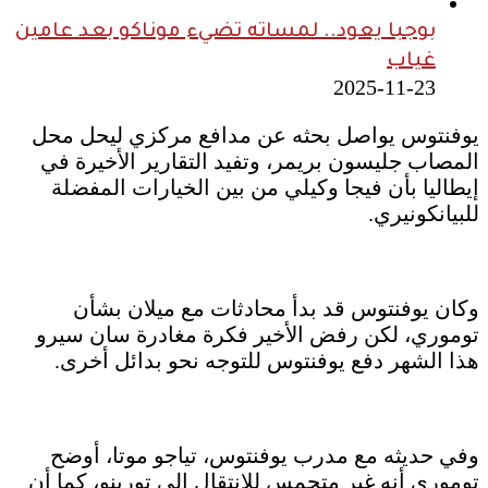
بوجبا يعود.. لمساته تضيء موناكو بعد عامين
غياب
2025-11-23
يوفنتوس يواصل بحثه عن مدافع مركزي ليحل محل
المصاب جليسون بريمر، وتفيد التقارير الأخيرة في
إيطاليا بأن فيجا وكيلي من بين الخيارات المفضلة
للبيانكونيري.
وكان يوفنتوس قد بدأ محادثات مع ميلان بشأن
توموري، لكن رفض الأخير فكرة مغادرة سان سيرو
هذا الشهر دفع يوفنتوس للتوجه نحو بدائل أخرى.
وفي حديثه مع مدرب يوفنتوس، تياجو موتا، أوضح
توموري أنه غير متحمس للانتقال إلى تورينو، كما أن