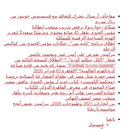
أخبار عاجلة
مفاجأة.. أرسنال يتحرك للتعاقد مع فينيسيوس جونيور من
ريال مدريد
سكاي: جوارديولا يرفض تدريب منتخب إيطاليا
مؤمن الجندي يؤهل 45 صانع محتوى ومرشدًا سعوديًا لتعزيز
الهوية السياحية الرقمية للمملكة
إطلاق برنامج “ثانية بس”.. حكايات مؤمن الجندي من كواليس
الرحلة
بيراميدز يعترض على أمين عمر ومحمود عاشور
شعار “الكل بيتكلم كورة”..* *انطلاق النسخة الثالثة من
“Football Access Summit” بمشاركة نخبة من قادة صناعة
كرة القدم العالمية* *القاهرة 03 فبراير 2026
سمر حمزة تمثل مصر في بطولة المصارعة النسائية بروسيا
«محكمة الكونتنت» كتاب جديد لـ مؤمن الجندي يناقش مصير
صناع المحتوى في معرض القاهرة الدولي للكتاب
حمادة الشربيني: هاني أبو ريدة بخير وسعادته كبيرة بتأهل
منتخب مصر لنصف النهائي
بين إنجازات 2025 وطموحات 2026.. بيراميدز يعيش أنجح
مواسمه تاريخيًا
تابعنا
فيسبوك