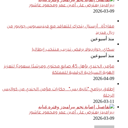
بيراميدز يعترض على أمين عمر ومحمود عاشور
2026-03-09
مفاجأة.. أرسنال يتحرك للتعاقد مع فينيسيوس جونيور من
ريال مدريد
منذ أسبوعين
سكاي: جوارديولا يرفض تدريب منتخب إيطاليا
منذ أسبوعين
مؤمن الجندي يؤهل 45 صانع محتوى ومرشدًا سعوديًا لتعزيز
الهوية السياحية الرقمية للمملكة
2026-04-09
إطلاق برنامج “ثانية بس”.. حكايات مؤمن الجندي من كواليس
الرحلة
2026-03-11
بيراميدز يعترض على أمين عمر ومحمود عاشور
2026-03-09