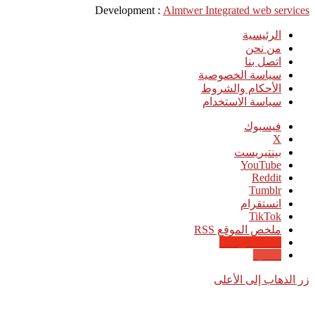
Development :
Almtwer Integrated web services
الرئيسية
من نحن
اتصل بنا
سياسة الخصوصية
الأحكام والشروط
سياسة الاستخدام
فيسبوك
‫X
بينتيريست
‫YouTube
انستقرام
‫TikTok
ملخص الموقع RSS
Google News
Quora
زر الذهاب إلى الأعلى