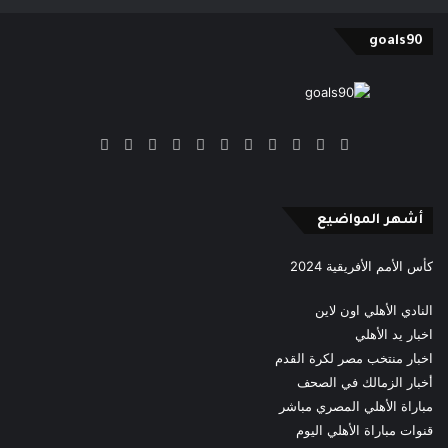
goals90
‫X
فيسبوك
بينتيريست
‫YouTube
انستقرام
‫TikTok
ملخص
Google
Quora
الموقع
News
RSS
أشهر المواضيع
كأس الأمم الأفريقية 2024
النادي الأهلي اون لاين
اخبار يد الأهلي
اخبار منتخب مصر لكرة القدم
أخبار الزمالك في الصحف
مباراة الأهلي المصري مباشر
قنوات مباراة الأهلي اليوم