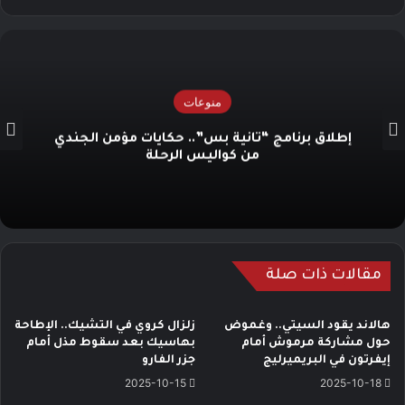
منوعات
إطلاق برنامج “ثانية بس”.. حكايات مؤمن الجندي
من كواليس الرحلة
مقالات ذات صلة
هالاند يقود السيتي.. وغموض
زلزال كروي في التشيك.. الإطاحة
حول مشاركة مرموش أمام
بهاسيك بعد سقوط مذل أمام
إيفرتون في البريميرليج
جزر الفارو
2025-10-15
2025-10-18