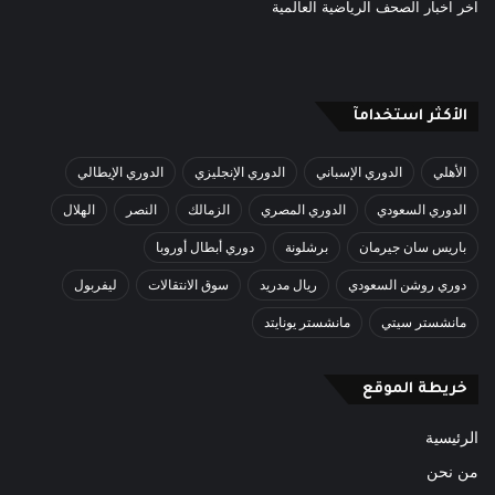
اخر اخبار الصحف الرياضية العالمية
الأكثر استخدامآ
الأهلي
الدوري الإسباني
الدوري الإنجليزي
الدوري الإيطالي
الدوري السعودي
الدوري المصري
الزمالك
النصر
الهلال
باريس سان جيرمان
برشلونة
دوري أبطال أوروبا
دوري روشن السعودي
ريال مدريد
سوق الانتقالات
ليفربول
مانشستر سيتي
مانشستر يونايتد
خريطة الموقع
الرئيسية
من نحن