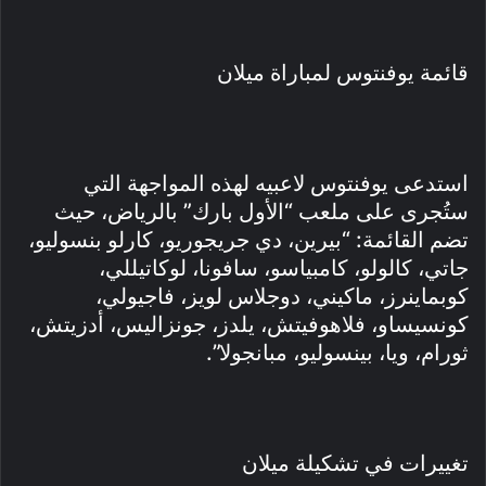
قائمة يوفنتوس لمباراة ميلان
استدعى يوفنتوس لاعبيه لهذه المواجهة التي
ستُجرى على ملعب “الأول بارك” بالرياض، حيث
تضم القائمة: “بيرين، دي جريجوريو، كارلو بنسوليو،
جاتي، كالولو، كامبياسو، سافونا، لوكاتيللي،
كوبماينرز، ماكيني، دوجلاس لويز، فاجيولي،
كونسيساو، فلاهوفيتش، يلدز، جونزاليس، أدزيتش،
ثورام، ويا، بينسوليو، مبانجولا”.
تغييرات في تشكيلة ميلان