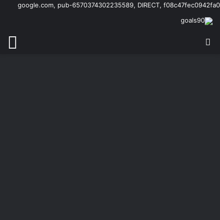
google.com, pub-6570374302235589, DIRECT, f08c47fec0942fa0
بحث عن
الق