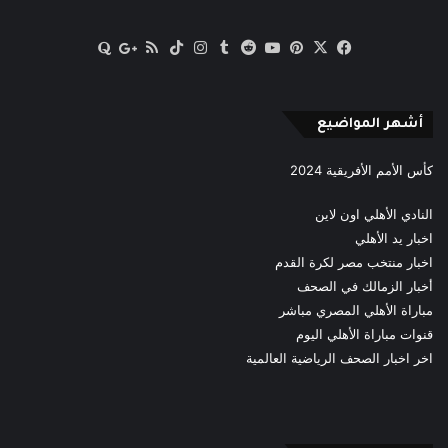
‫X
فيسبوك
بينتيريست
‫YouTube
انستقرام
‫TikTok
ملخص
Quora
Google
الموقع
News
RSS
أشهر المواضيع
كأس الأمم الأفريقية 2024
النادي الأهلي اون لاين
اخبار يد الأهلي
اخبار منتخب مصر لكرة القدم
أخبار الزمالك في الصحف
مباراة الأهلي المصري مباشر
قنوات مباراة الأهلي اليوم
اخر اخبار الصحف الرياضية العالمية