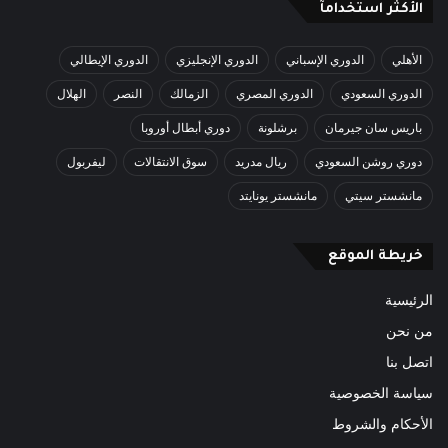
الأكثر استخدامآ
الأهلي
الدوري الإسباني
الدوري الإنجليزي
الدوري الإيطالي
الدوري السعودي
الدوري المصري
الزمالك
النصر
الهلال
باريس سان جيرمان
برشلونة
دوري أبطال أوروبا
دوري روشن السعودي
ريال مدريد
سوق الانتقالات
ليفربول
مانشستر سيتي
مانشستر يونايتد
خريطة الموقع
الرئيسية
من نحن
اتصل بنا
سياسة الخصوصية
الأحكام والشروط