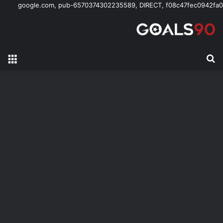
google.com, pub-6570374302235589, DIRECT, f08c47fec0942fa0
بحث عن
الق