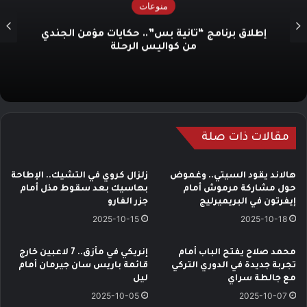
منوعات
إطلاق برنامج “ثانية بس”.. حكايات مؤمن الجندي
من كواليس الرحلة
مقالات ذات صلة
هالاند يقود السيتي.. وغموض
زلزال كروي في التشيك.. الإطاحة
حول مشاركة مرموش أمام
بهاسيك بعد سقوط مذل أمام
إيفرتون في البريميرليج
جزر الفارو
2025-10-15
2025-10-18
محمد صلاح يفتح الباب أمام
إنريكي في مأزق.. 7 لاعبين خارج
تجربة جديدة في الدوري التركي
قائمة باريس سان جيرمان أمام
مع جالطة سراي
ليل
2025-10-05
2025-10-07