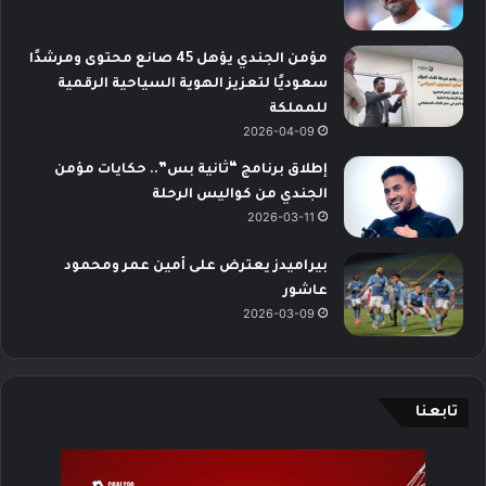
مؤمن الجندي يؤهل 45 صانع محتوى ومرشدًا
سعوديًا لتعزيز الهوية السياحية الرقمية
للمملكة
2026-04-09
إطلاق برنامج “ثانية بس”.. حكايات مؤمن
الجندي من كواليس الرحلة
2026-03-11
بيراميدز يعترض على أمين عمر ومحمود
عاشور
2026-03-09
تابعنا