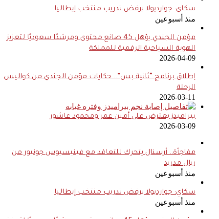
سكاي: جوارديولا يرفض تدريب منتخب إيطاليا
منذ أسبوعين
مؤمن الجندي يؤهل 45 صانع محتوى ومرشدًا سعوديًا لتعزيز
الهوية السياحية الرقمية للمملكة
2026-04-09
إطلاق برنامج “ثانية بس”.. حكايات مؤمن الجندي من كواليس
الرحلة
2026-03-11
بيراميدز يعترض على أمين عمر ومحمود عاشور
2026-03-09
مفاجأة.. أرسنال يتحرك للتعاقد مع فينيسيوس جونيور من
ريال مدريد
منذ أسبوعين
سكاي: جوارديولا يرفض تدريب منتخب إيطاليا
منذ أسبوعين