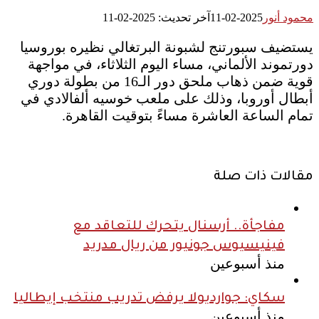
محمود أنور
2025-02-11
آخر تحديث: 2025-02-11
يستضيف سبورتنج لشبونة البرتغالي نظيره بوروسيا
دورتموند الألماني، مساء اليوم الثلاثاء، في مواجهة
قوية ضمن ذهاب ملحق دور الـ16 من بطولة دوري
أبطال أوروبا، وذلك على ملعب خوسيه ألفالادي في
تمام الساعة العاشرة مساءً بتوقيت القاهرة.
مقالات ذات صلة
مفاجأة.. أرسنال يتحرك للتعاقد مع
فينيسيوس جونيور من ريال مدريد
منذ أسبوعين
سكاي: جوارديولا يرفض تدريب منتخب إيطاليا
منذ أسبوعين