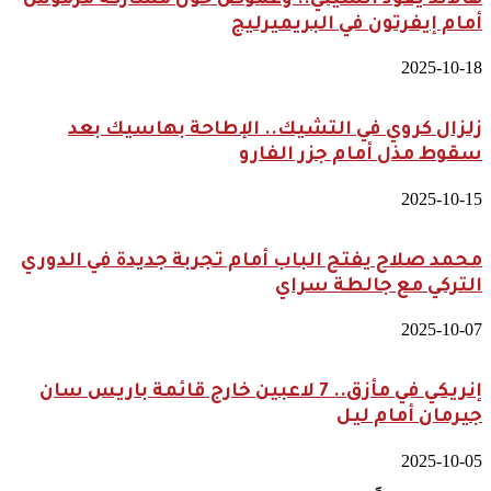
هالاند يقود السيتي.. وغموض حول مشاركة مرموش
أمام إيفرتون في البريميرليج
2025-10-18
زلزال كروي في التشيك.. الإطاحة بهاسيك بعد
سقوط مذل أمام جزر الفارو
2025-10-15
محمد صلاح يفتح الباب أمام تجربة جديدة في الدوري
التركي مع جالطة سراي
2025-10-07
إنريكي في مأزق.. 7 لاعبين خارج قائمة باريس سان
جيرمان أمام ليل
2025-10-05