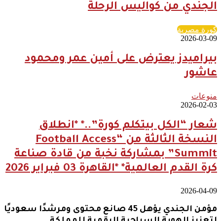
الجندي من كواليس الرحلة
كورة مصرية
2026-03-09
بيراميدز يعترض على أمين عمر ومحمود
عاشور
منوعات
2026-02-03
شعار “الكل بيتكلم كورة”..* *انطلاق
النسخة الثالثة من “Football Access
Summit” بمشاركة نخبة من قادة صناعة
كرة القدم العالمية* *القاهرة 03 فبراير 2026
2026-04-09
مؤمن الجندي يؤهل 45 صانع محتوى ومرشدًا سعوديًا