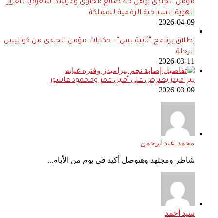
مؤمن الجندي يؤهل 45 صانع محتوى ومرشدًا سعوديًا لتعزيز
الهوية السياحية الرقمية للمملكة
2026-04-09
إطلاق برنامج “ثانية بس”.. حكايات مؤمن الجندي من كواليس
الرحلة
2026-03-11
بيراميدز يعترض على أمين عمر ومحمود عاشور
2026-03-09
محمد عبدالرحمن
شاطر ومجتهد وهتوصل أكيد في يوم من الأيام...
سيد أحمد