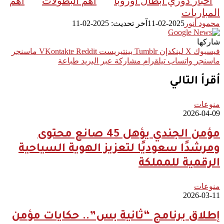
أخبار دوري أبطال أوروبا
أهم البطولات
أهم
المباريات
محمود أنور
2025-02-11
آخر تحديث: 2025-02-11
شاركها
فيسبوك
‫X
لينكدإن
بينتيريست
ماسنجر
ماسنجر
واتساب
تيلقرام
مشاركة عبر البريد
طباعة
أقرأ التالي
منوعات
2026-04-09
مؤمن الجندي يؤهل 45 صانع محتوى
ومرشدًا سعوديًا لتعزيز الهوية السياحية
الرقمية للمملكة
منوعات
2026-03-11
إطلاق برنامج “ثانية بس”.. حكايات مؤمن