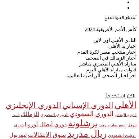
Google
الموقع
Quora
News
RSS
أشهر المواضيع
كأس الأمم الأفريقية 2024
النادي الأهلي اون لاين
اخبار يد الأهلي
اخبار منتخب مصر لكرة القدم
أخبار الزمالك في الصحف
مباراة الأهلي المصري مباشر
قنوات مباراة الأهلي اليوم
اخر اخبار الصحف الرياضية العالمية
الأكثر استخدامآ
الأهلي
الدوري الإنجليزي
الدوري الإسباني
الدوري السعودي
الزمالك
الدوري المصري
الدوري الإيطالي
النصر
برشلونة
دوري أبطال أوروبا
دوري
الهلال
باريس سان جيرمان
ريال مدريد
سوق الانتقالات
ليفربول
روشن السعودي