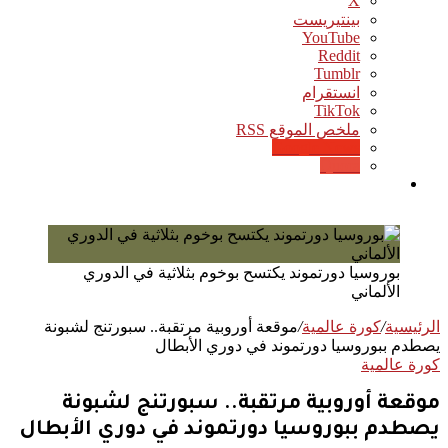
‫X
بينتيريست
‫YouTube
انستقرام
‫TikTok
ملخص الموقع RSS
Google News
Quora
بحث
عن
بوروسيا دورتموند يكتسح بوخوم بثلاثية في الدوري
الألماني
الرئيسية
/
كورة عالمية
/
موقعة أوروبية مرتقبة.. سبورتنج لشبونة
يصطدم ببوروسيا دورتموند في دوري الأبطال
كورة عالمية
موقعة أوروبية مرتقبة.. سبورتنج لشبونة
يصطدم ببوروسيا دورتموند في دوري الأبطال