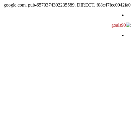
google.com, pub-6570374302235589, DIRECT, f08c47fec0942fa0
القائمة
بحث
عن