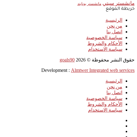
مانشستر سيتي
مانشستر يونايتد
خريطة الموقع
الرئيسية
من نحن
اتصل بنا
سياسة الخصوصية
الأحكام والشروط
سياسة الاستخدام
حقوق النشر محفوظة ©
2026
goals90
Development :
Almtwer Integrated web services
الرئيسية
من نحن
اتصل بنا
سياسة الخصوصية
الأحكام والشروط
سياسة الاستخدام
فيسبوك
‫X
بينتيريست
‫YouTube