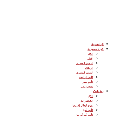
الرئيسية
كورة مصرية
الكل
الأهلى
الدوري المصري
الزمالك
السوبر المصري
كأس الرابطة
كأس مصر
منتخب مصر
بطولات
الكل
الكونفدرالية
دوري أبطال إفريقيا
كأس أسيا
كأس أمم أوروبا