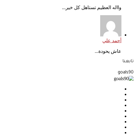
وااله العظيم تستاهل كل خير...
أحمد علي
عاش يحودة...
تابعنا
goals90
فيسبوك
‫X
بينتيريست
‫YouTube
انستقرام
‫TikTok
ملخص