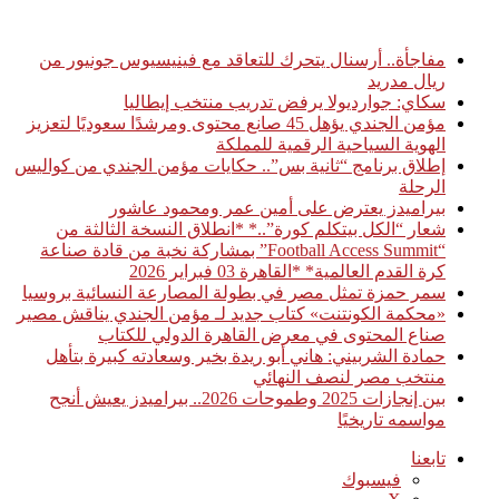
أخبار عاجلة
مفاجأة.. أرسنال يتحرك للتعاقد مع فينيسيوس جونيور من
ريال مدريد
سكاي: جوارديولا يرفض تدريب منتخب إيطاليا
مؤمن الجندي يؤهل 45 صانع محتوى ومرشدًا سعوديًا لتعزيز
الهوية السياحية الرقمية للمملكة
إطلاق برنامج “ثانية بس”.. حكايات مؤمن الجندي من كواليس
الرحلة
بيراميدز يعترض على أمين عمر ومحمود عاشور
شعار “الكل بيتكلم كورة”..* *انطلاق النسخة الثالثة من
“Football Access Summit” بمشاركة نخبة من قادة صناعة
كرة القدم العالمية* *القاهرة 03 فبراير 2026
سمر حمزة تمثل مصر في بطولة المصارعة النسائية بروسيا
«محكمة الكونتنت» كتاب جديد لـ مؤمن الجندي يناقش مصير
صناع المحتوى في معرض القاهرة الدولي للكتاب
حمادة الشربيني: هاني أبو ريدة بخير وسعادته كبيرة بتأهل
منتخب مصر لنصف النهائي
بين إنجازات 2025 وطموحات 2026.. بيراميدز يعيش أنجح
مواسمه تاريخيًا
تابعنا
فيسبوك