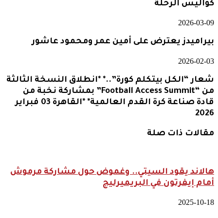
كواليس الرحلة
2026-03-09
بيراميدز يعترض على أمين عمر ومحمود عاشور
2026-02-03
شعار “الكل بيتكلم كورة”..* *انطلاق النسخة الثالثة
من “Football Access Summit” بمشاركة نخبة من
قادة صناعة كرة القدم العالمية* *القاهرة 03 فبراير
2026
مقالات ذات صلة
هالاند يقود السيتي.. وغموض حول مشاركة مرموش
أمام إيفرتون في البريميرليج
2025-10-18