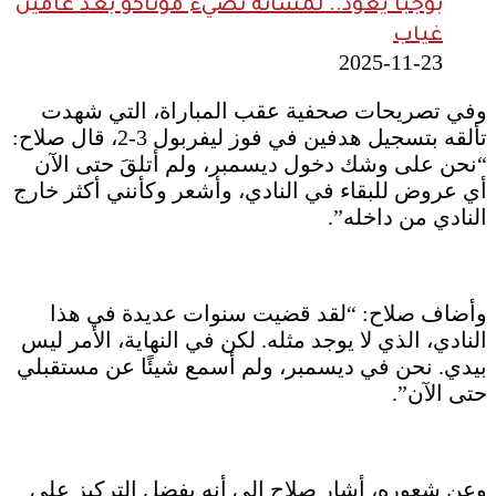
بوجبا يعود.. لمساته تضيء موناكو بعد عامين
غياب
2025-11-23
وفي تصريحات صحفية عقب المباراة، التي شهدت
تألقه بتسجيل هدفين في فوز ليفربول 3-2، قال صلاح:
“نحن على وشك دخول ديسمبر، ولم أتلقَ حتى الآن
أي عروض للبقاء في النادي، وأشعر وكأنني أكثر خارج
النادي من داخله”.
وأضاف صلاح: “لقد قضيت سنوات عديدة في هذا
النادي، الذي لا يوجد مثله. لكن في النهاية، الأمر ليس
بيدي. نحن في ديسمبر، ولم أسمع شيئًا عن مستقبلي
حتى الآن”.
وعن شعوره، أشار صلاح إلى أنه يفضل التركيز على