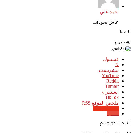
أحمد علي
عاش يحودة...
تابعنا
goals90
فيسبوك
‫X
بينتيريست
‫YouTube
انستقرام
‫TikTok
ملخص الموقع RSS
Google News
Quora
أشهر المواضيع