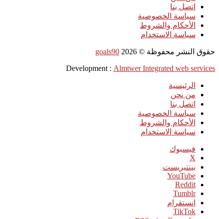
اتصل بنا
سياسة الخصوصية
الأحكام والشروط
سياسة الاستخدام
حقوق النشر محفوظة ©
2026
goals90
Development :
Almtwer Integrated web services
الرئيسية
من نحن
اتصل بنا
سياسة الخصوصية
الأحكام والشروط
سياسة الاستخدام
فيسبوك
‫X
بينتيريست
‫YouTube
انستقرام
‫TikTok