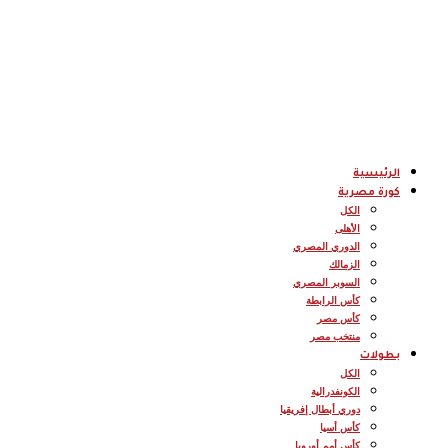
الرئيسية
كورة مصرية
الكل
الأهلى
الدوري المصري
الزمالك
السوبر المصري
كأس الرابطة
كأس مصر
منتخب مصر
بطولات
الكل
الكونفدرالية
دوري أبطال إفريقيا
كأس أسيا
كأس أمم أوروبا