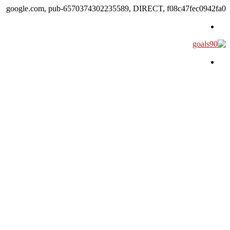
google.com, pub-6570374302235589, DIRECT, f08c47fec0942fa0
القائمة
بحث عن