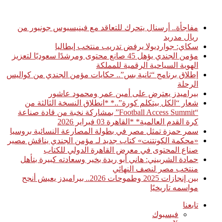
أخبار عاجلة
مفاجأة.. أرسنال يتحرك للتعاقد مع فينيسيوس جونيور من
ريال مدريد
سكاي: جوارديولا يرفض تدريب منتخب إيطاليا
مؤمن الجندي يؤهل 45 صانع محتوى ومرشدًا سعوديًا لتعزيز
الهوية السياحية الرقمية للمملكة
إطلاق برنامج “ثانية بس”.. حكايات مؤمن الجندي من كواليس
الرحلة
بيراميدز يعترض على أمين عمر ومحمود عاشور
شعار “الكل بيتكلم كورة”..* *انطلاق النسخة الثالثة من
“Football Access Summit” بمشاركة نخبة من قادة صناعة
كرة القدم العالمية* *القاهرة 03 فبراير 2026
سمر حمزة تمثل مصر في بطولة المصارعة النسائية بروسيا
«محكمة الكونتنت» كتاب جديد لـ مؤمن الجندي يناقش مصير
صناع المحتوى في معرض القاهرة الدولي للكتاب
حمادة الشربيني: هاني أبو ريدة بخير وسعادته كبيرة بتأهل
منتخب مصر لنصف النهائي
بين إنجازات 2025 وطموحات 2026.. بيراميدز يعيش أنجح
مواسمه تاريخيًا
تابعنا
فيسبوك