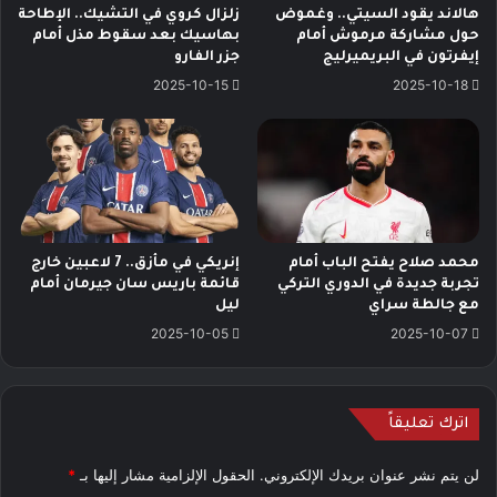
هالاند يقود السيتي.. وغموض
زلزال كروي في التشيك.. الإطاحة
حول مشاركة مرموش أمام
بهاسيك بعد سقوط مذل أمام
إيفرتون في البريميرليج
جزر الفارو
2025-10-15
2025-10-18
محمد صلاح يفتح الباب أمام
إنريكي في مأزق.. 7 لاعبين خارج
تجربة جديدة في الدوري التركي
قائمة باريس سان جيرمان أمام
مع جالطة سراي
ليل
2025-10-05
2025-10-07
اترك تعليقاً
لن يتم نشر عنوان بريدك الإلكتروني.
الحقول الإلزامية مشار إليها بـ
*