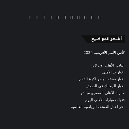
‫X
فيسبوك
بينتيريست
‫YouTube
انستقرام
‫TikTok
ملخص
Google
Quora
الموقع
News
RSS
أشهر المواضيع
كأس الأمم الأفريقية 2024
النادي الأهلي اون لاين
اخبار يد الأهلي
اخبار منتخب مصر لكرة القدم
أخبار الزمالك في الصحف
مباراة الأهلي المصري مباشر
قنوات مباراة الأهلي اليوم
اخر اخبار الصحف الرياضية العالمية