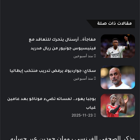
مقالات ذات صلة
مفاجأة.. أرسنال يتحرك للتعاقد مع
فينيسيوس جونيور من ريال مدريد
منذ أسبوعين
سكاي: جوارديولا يرفض تدريب منتخب إيطاليا
منذ أسبوعين
بوجبا يعود.. لمساته تضيء موناكو بعد عامين
غياب
2025-11-23
وذكر الصحفي الفرنسي رومان جودين عبر حسابه