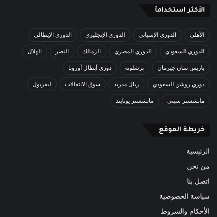
الأكثر استخدامآ
الأهلي
الدوري الإسباني
الدوري الإنجليزي
الدوري الإيطالي
الدوري السعودي
الدوري المصري
الزمالك
النصر
الهلال
باريس سان جيرمان
برشلونة
دوري أبطال أوروبا
دوري روشن السعودي
ريال مدريد
سوق الانتقالات
ليفربول
مانشستر سيتي
مانشستر يونايتد
خريطة الموقع
الرئيسية
من نحن
اتصل بنا
سياسة الخصوصية
الأحكام والشروط