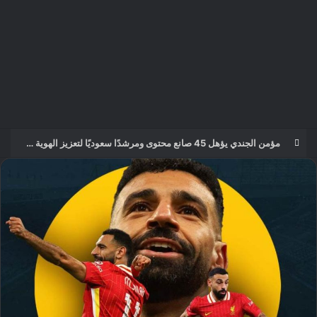
مؤمن الجندي يؤهل 45 صانع محتوى ومرشدًا سعوديًا لتعزيز الهوية السياحية الرقمية للمملكة