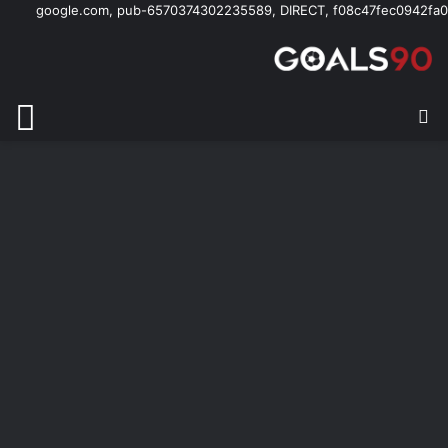
google.com, pub-6570374302235589, DIRECT, f08c47fec0942fa0
بحث عن
الق