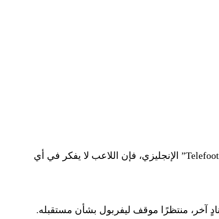
وينتهي عقد صلاح مع ليفربول في يونيو 2025، ولم يتم التوصل حتى الآن إلى اتفاق بشأن التجديد. ووفقًا لموقع “Telefoot” الإنجليزي، فإن اللاعب لا يفكر في أي
دٍ آخر، منتظرًا موقف ليفربول بشأن مستقبله.