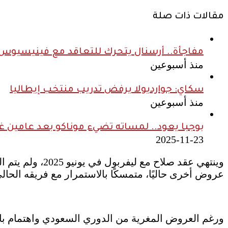
مقالات ذات صلة
مفاجأة.. أرسنال يتحرك للتعاقد مع فينيسيوس ج
منذ أسبوعين
سكاي: جوارديولا يرفض تدريب منتخب إيطاليا
منذ أسبوعين
بوجبا يعود.. لمساته تضيء موناكو بعد عامين غ
2025-11-23
عروض أخرى حاليًا، متمسكًا بالاستمرار مع فريقه الحالي
ورغم العروض المغرية من الدوري السعودي واهتمام باري