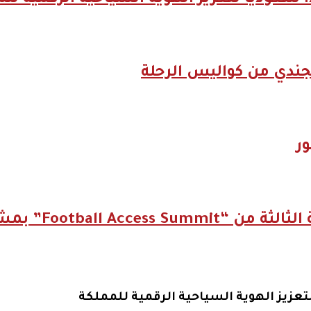
جندي من كواليس الرحلة
ر
شعار “الكل بيتكلم