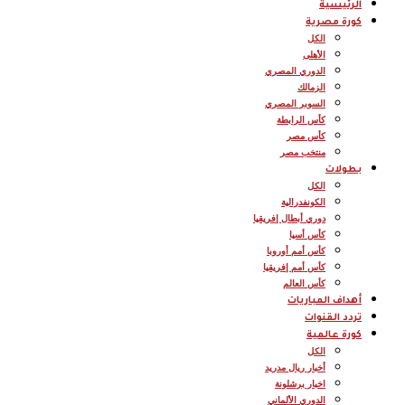
الرئيسية
كورة مصرية
الكل
الأهلى
الدوري المصري
الزمالك
السوبر المصري
كأس الرابطة
كأس مصر
منتخب مصر
بطولات
الكل
الكونفدرالية
دوري أبطال إفريقيا
كأس أسيا
كأس أمم أوروبا
كأس أمم إفريقيا
كأس العالم
أهداف المباريات
تردد القنوات
كورة عالمية
الكل
أخبار ريال مدريد
اخبار برشلونة
الدوري الألماني