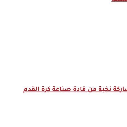
 كورة”..* *انطلاق النسخة الثالثة من “Football Access Summit” بمشاركة نخبة من قادة صناعة كرة القدم