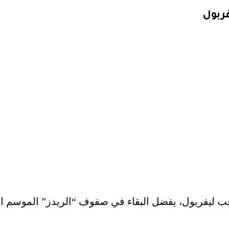
ربول
 ليفربول، يفضل البقاء في صفوف “الريدز” الموسم المق