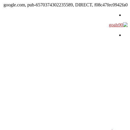
google.com, pub-6570374302235589, DIRECT, f08c47fec0942fa0
القائمة
بحث عن