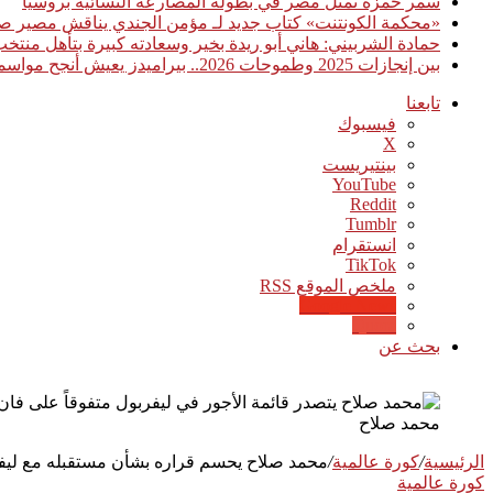
سمر حمزة تمثل مصر في بطولة المصارعة النسائية بروسيا
«محكمة الكونتنت» كتاب جديد لـ مؤمن الجندي يناقش مصير صن
حمادة الشربيني: هاني أبو ريدة بخير وسعادته كبيرة بتأهل منت
بين إنجازات 2025 وطموحات 2026.. بيراميدز يعيش أنجح مواسمه تاريخيًا
تابعنا
فيسبوك
‫X
بينتيريست
‫YouTube
انستقرام
‫TikTok
ملخص الموقع RSS
Google News
Quora
بحث عن
محمد صلاح
الرئيسية
/
كورة عالمية
/
محمد صلاح يحسم قراره بشأن مستقبله مع ليف
كورة عالمية