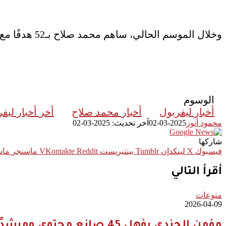
وخلال الموسم الحالي، ساهم محمد صلاح بـ52 هدفًا مع ليفربول، حيث سجل 30 هدفًا وصنع 22 آخرين، ليظل أحد الركائز الأساسية في الفريق.
الوسوم
أخبار ليفربول
أخبار محمد صلاح
أخر أخبار ليف
محمود أنور
2025-03-02
آخر تحديث: 2025-03-02
شاركها
فيسبوك
‫X
لينكدإن
بينتيريست
ماسنجر
ماس
أقرأ التالي
منوعات
2026-04-09