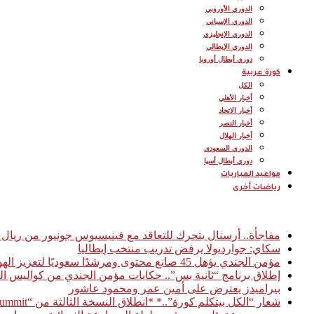
الدوري الأوروبي
الدوري الإسباني
الدوري الإنجليزي
الدوري الإيطالي
دوري أبطال أوروبا
كورة عربية
الكل
أخبار الأهلي
أخبار الاتحاد
أخبار النصر
أخبار الهلال
الدوري السعودي
دوري أبطال أسيا
مواعيد المباريات
رياضات أخرى
أخبار عاجلة
مفاجأة.. أرسنال يتحرك للتعاقد مع فينيسيوس جونيور من ريال 
سكاي: جوارديولا يرفض تدريب منتخب إيطاليا
مؤمن الجندي يؤهل 45 صانع محتوى ومرشدًا سعوديًا لتعزيز الهوية السياحية الرقمية للمملكة
إطلاق برنامج “ثانية بس”.. حكايات مؤمن الجندي من كواليس ال
بيراميدز يعترض على أمين عمر ومحمود عاشور
شعار “الكل بيتكلم كورة”..* *انطلاق النسخة الثالثة من “Football Access Summit” بمشاركة نخبة من قادة صناعة كرة القدم العالمية* *القاهرة 03 فبراير 2026