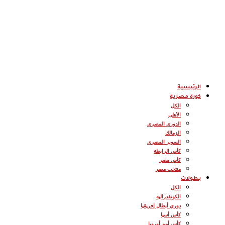
الرئيسية
كورة مصرية
الكل
الأهلى
الدوري المصري
الزمالك
السوبر المصري
كأس الرابطة
كأس مصر
منتخب مصر
بطولات
الكل
الكونفدرالية
دوري أبطال إفريقيا
كأس أسيا
كأس أمم أوروبا