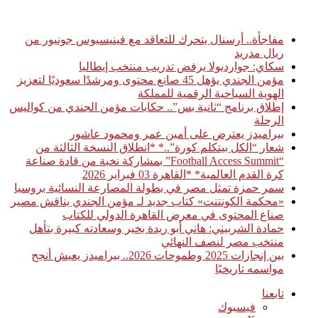
أخبار عاجلة
مفاجأة.. أرسنال يتحرك للتعاقد مع فينيسيوس جونيور من
ريال مدريد
سكاي: جوارديولا يرفض تدريب منتخب إيطاليا
مؤمن الجندي يؤهل 45 صانع محتوى ومرشدًا سعوديًا لتعزيز
الهوية السياحية الرقمية للمملكة
إطلاق برنامج “ثانية بس”.. حكايات مؤمن الجندي من كواليس
الرحلة
بيراميدز يعترض على أمين عمر ومحمود عاشور
شعار “الكل بيتكلم كورة”..* *انطلاق النسخة الثالثة من
“Football Access Summit” بمشاركة نخبة من قادة صناعة
كرة القدم العالمية* *القاهرة 03 فبراير 2026
سمر حمزة تمثل مصر في بطولة المصارعة النسائية بروسيا
«محكمة الكونتنت» كتاب جديد لـ مؤمن الجندي يناقش مصير
صناع المحتوى في معرض القاهرة الدولي للكتاب
حمادة الشربيني: هاني أبو ريدة بخير وسعادته كبيرة بتأهل
منتخب مصر لنصف النهائي
بين إنجازات 2025 وطموحات 2026.. بيراميدز يعيش أنجح
مواسمه تاريخيًا
تابعنا
فيسبوك