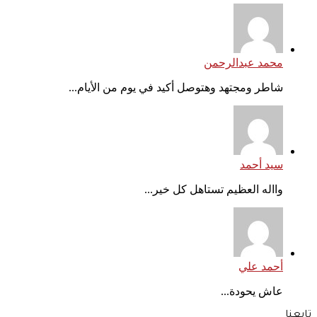
محمد عبدالرحمن
شاطر ومجتهد وهتوصل أكيد في يوم من الأيام...
سيد أحمد
وااله العظيم تستاهل كل خير...
أحمد علي
عاش يحودة...
تابعنا