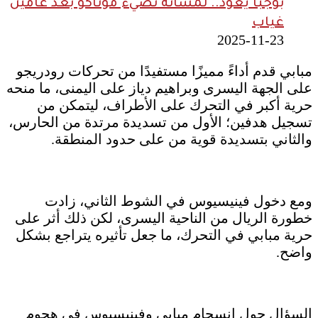
بوجبا يعود.. لمساته تضيء موناكو بعد عامين
غياب
2025-11-23
مبابي قدم أداءً مميزًا مستفيدًا من تحركات رودريجو
على الجهة اليسرى وبراهيم دياز على اليمنى، ما منحه
حرية أكبر في التحرك على الأطراف، ليتمكن من
تسجيل هدفين؛ الأول من تسديدة مرتدة من الحارس،
والثاني بتسديدة قوية من على حدود المنطقة.
ومع دخول فينيسيوس في الشوط الثاني، زادت
خطورة الريال من الناحية اليسرى، لكن ذلك أثر على
حرية مبابي في التحرك، ما جعل تأثيره يتراجع بشكل
واضح.
السؤال حول انسجام مبابي وفينيسيوس في هجوم