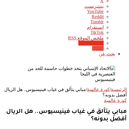
‫X
بينتيريست
‫YouTube
انستقرام
‫TikTok
ملخص الموقع RSS
Google News
Quora
بحث عن
فينيسيوس
الرئيسية
/
كورة عالمية
/
مبابي يتألق في غياب فينيسيوس.. هل الريال
أفضل بدونه؟
كورة عالمية
مبابي يتألق في غياب فينيسيوس.. هل الريال
أفضل بدونه؟