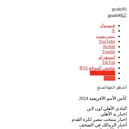
goals90
فيسبوك
‫X
بينتيريست
‫YouTube
انستقرام
‫TikTok
ملخص الموقع RSS
Google News
Quora
أشهر المواضيع
كأس الأمم الأفريقية 2024
النادي الأهلي اون لاين
اخبار يد الأهلي
اخبار منتخب مصر لكرة القدم
أخبار الزمالك في الصحف