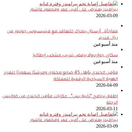
بيراميدز يعترض على أمين عمر ومحمود عاشور
2026-03-09
مفاجأة.. أرسنال يتحرك للتعاقد مع فينيسيوس جونيور من
ريال مدريد
منذ أسبوعين
سكاي: جوارديولا يرفض تدريب منتخب إيطاليا
منذ أسبوعين
مؤمن الجندي يؤهل 45 صانع محتوى ومرشدًا سعوديًا لتعزيز
الهوية السياحية الرقمية للمملكة
2026-04-09
إطلاق برنامج “ثانية بس”.. حكايات مؤمن الجندي من كواليس
الرحلة
2026-03-11
بيراميدز يعترض على أمين عمر ومحمود عاشور
2026-03-09