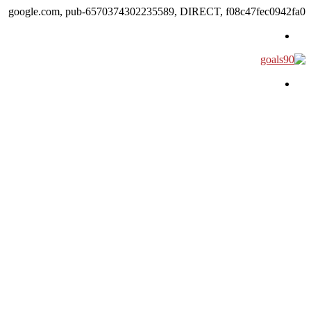
google.com, pub-6570374302235589, DIRECT, f08c47fec0942fa0
القائمة
بحث عن