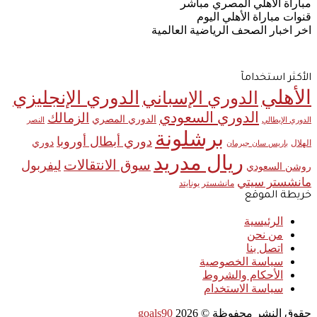
مباراة الأهلي المصري مباشر
قنوات مباراة الأهلي اليوم
اخر اخبار الصحف الرياضية العالمية
الأكثر استخدامآ
الأهلي
الدوري الإنجليزي
الدوري الإسباني
الدوري السعودي
الزمالك
الدوري المصري
الدوري الإيطالي
النصر
برشلونة
دوري أبطال أوروبا
دوري
الهلال
باريس سان جيرمان
ريال مدريد
سوق الانتقالات
ليفربول
روشن السعودي
مانشستر سيتي
مانشستر يونايتد
خريطة الموقع
الرئيسية
من نحن
اتصل بنا
سياسة الخصوصية
الأحكام والشروط
سياسة الاستخدام
حقوق النشر محفوظة ©
2026
goals90