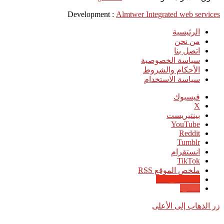
Development :
Almtwer Integrated web services
الرئيسية
من نحن
اتصل بنا
سياسة الخصوصية
الأحكام والشروط
سياسة الاستخدام
فيسبوك
‫X
بينتيريست
‫YouTube
انستقرام
‫TikTok
ملخص الموقع RSS
Google News
Quora
زر الذهاب إلى الأعلى