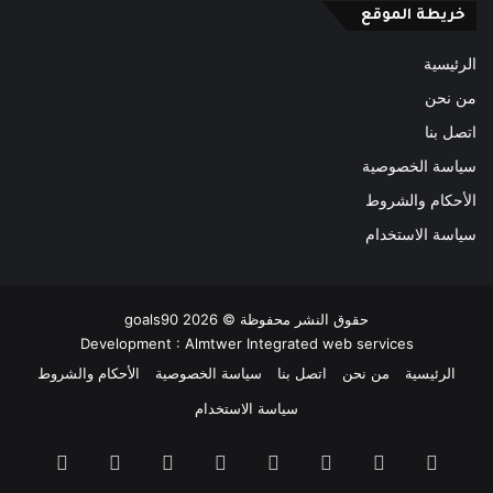
خريطة الموقع
الرئيسية
من نحن
اتصل بنا
سياسة الخصوصية
الأحكام والشروط
سياسة الاستخدام
حقوق النشر محفوظة ©
2026
goals90
Development :
Almtwer Integrated web services
الرئيسية
من نحن
اتصل بنا
سياسة الخصوصية
الأحكام والشروط
سياسة الاستخدام
فيسبوك
‫X
بينتيريست
‫YouTube
انستقرام
‫TikTok