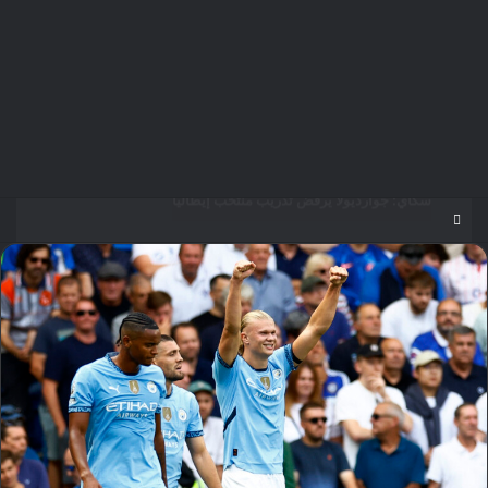
مؤمن الجندي يؤهل 45 صانع محتوى ومرشدًا سعوديًا لتعزيز الهوية السياحية الرقمية للمملكة