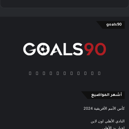
goals90
‫X
فيسبوك
بينتيريست
‫YouTube
انستقرام
‫TikTok
ملخص
Google
Quora
الموقع
News
RSS
أشهر المواضيع
كأس الأمم الأفريقية 2024
النادي الأهلي اون لاين
اخبار يد الأهلي