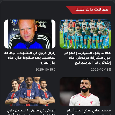
مقالات ذات صلة
هالاند يقود السيتي.. وغموض
زلزال كروي في التشيك.. الإطاحة
حول مشاركة مرموش أمام
بهاسيك بعد سقوط مذل أمام
إيفرتون في البريميرليج
جزر الفارو
2025-10-15
2025-10-18
محمد صلاح يفتح الباب أمام
إنريكي في مأزق.. 7 لاعبين خارج