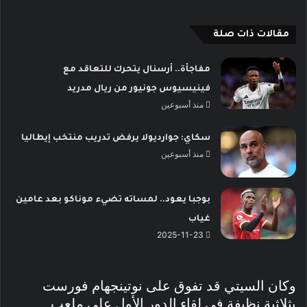
مقالات ذات صلة
مفاجأة.. أرسنال يتحرك للتعاقد مع
فينيسيوس جونيور من ريال مدريد
منذ أسبوعين
سكاي: جوارديولا يرفض تدريب منتخب إيطاليا
منذ أسبوعين
بوجبا يعود.. لمساته تضيء موناكو بعد عامين
غياب
2025-11-23
وكان السيتي قد تفوق على نوتينجهام فورست
بثلاثية نظيفة في لقاء الدور الأول على ملعب