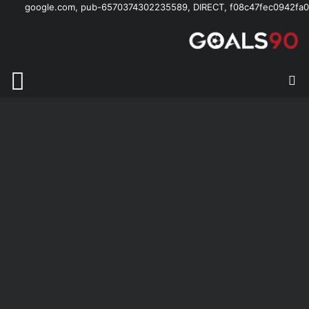
google.com, pub-6570374302235589, DIRECT, f08c47fec0942fa0
بحث عن
الق