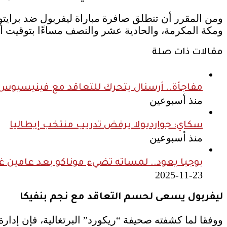
ومكة المكرمة، والحادية عشر والنصف مساءًا بتوقيت أ
مقالات ذات صلة
مفاجأة.. أرسنال يتحرك للتعاقد مع فينيسيوس ج
منذ أسبوعين
سكاي: جوارديولا يرفض تدريب منتخب إيطاليا
منذ أسبوعين
بوجبا يعود.. لمساته تضيء موناكو بعد عامين غ
2025-11-23
ليفربول يسعى لحسم التعاقد مع نجم بنفيكا
ووفقا لما كشفته صحيفة “ريكورد” البرتغالية، فإن إدار