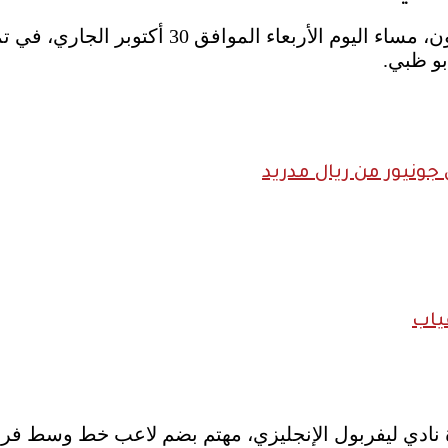
ومن المقرر أن تنطلق صافرة مباراة ليفربول ضد 
بو ظبي.
ونيور من ريال مدريد
ياب
ة نادي ليفربول الإنجليزي، مهتم بضم لاعب خط وسط فريق