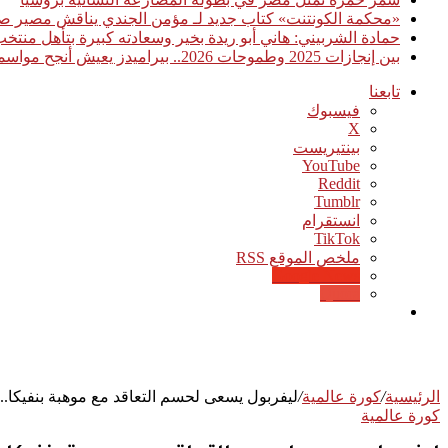
«محكمة الكونتنت» كتاب جديد لـ مؤمن الجندي يناقش مصير صن
حمادة الشربيني: هاني أبو ريدة بخير وسعادته كبيرة بتأهل منت
بين إنجازات 2025 وطموحات 2026.. بيراميدز يعيش أنجح مواسمه تاريخيًا
تابعنا
فيسبوك
‫X
بينتيريست
‫YouTube
انستقرام
‫TikTok
ملخص الموقع RSS
Google News
Quora
بحث
عن
الرئيسية
/
كورة عالمية
/
ليفربول يسعى لحسم التعاقد مع موهبة بنفيكا..
كورة عالمية