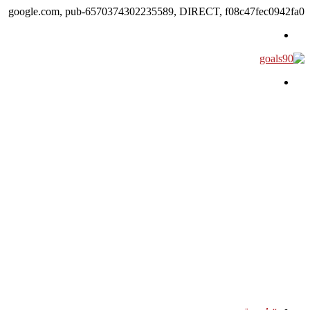
google.com, pub-6570374302235589, DIRECT, f08c47fec0942fa0
القائمة
بحث
عن