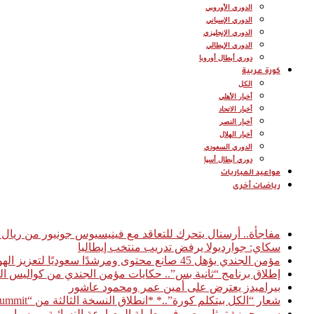
الدوري الأوروبي
الدوري الإسباني
الدوري الإنجليزي
الدوري الإيطالي
دوري أبطال أوروبا
كورة عربية
الكل
أخبار الأهلي
أخبار الاتحاد
أخبار النصر
أخبار الهلال
الدوري السعودي
دوري أبطال أسيا
مواعيد المباريات
رياضات أخرى
أخبار عاجلة
مفاجأة.. أرسنال يتحرك للتعاقد مع فينيسيوس جونيور من ريال 
سكاي: جوارديولا يرفض تدريب منتخب إيطاليا
مؤمن الجندي يؤهل 45 صانع محتوى ومرشدًا سعوديًا لتعزيز الهوية السياحية الرقمية للمملكة
إطلاق برنامج “ثانية بس”.. حكايات مؤمن الجندي من كواليس ال
بيراميدز يعترض على أمين عمر ومحمود عاشور
شعار “الكل بيتكلم كورة”..* *انطلاق النسخة الثالثة من “Football Access Summit” بمشاركة نخبة من قادة صناعة كرة القدم العالمية* *القاهرة 03 فبراير 2026
سمر حمزة تمثل مصر في بطولة المصارعة النسائية بروسيا