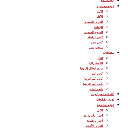
الرئيسية
كورة مصرية
الكل
الأهلى
الدوري المصري
الزمالك
السوبر المصري
كأس الرابطة
كأس مصر
منتخب مصر
بطولات
الكل
الكونفدرالية
دوري أبطال إفريقيا
كأس أسيا
كأس أمم أوروبا
كأس أمم إفريقيا
كأس العالم
أهداف المباريات
تردد القنوات
كورة عالمية
الكل
أخبار ريال مدريد
اخبار برشلونة
الدوري الألماني