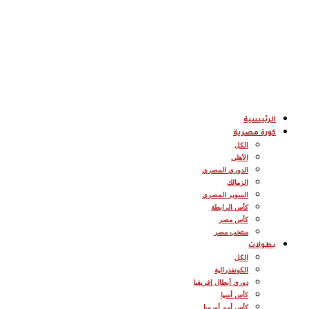
الرئيسية
كورة مصرية
الكل
الأهلى
الدوري المصري
الزمالك
السوبر المصري
كأس الرابطة
كأس مصر
منتخب مصر
بطولات
الكل
الكونفدرالية
دوري أبطال إفريقيا
كأس أسيا
كأس أمم أوروبا