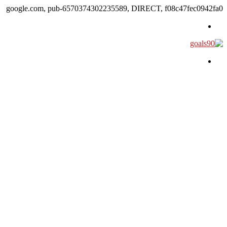
google.com, pub-6570374302235589, DIRECT, f08c47fec0942fa0
القائمة
بحث عن