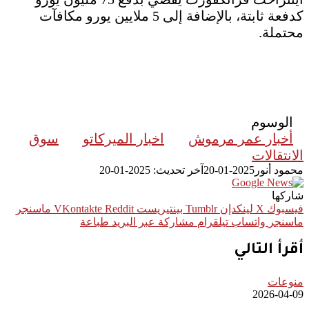
كدفعة ثابتة، بالإضافة إلى 5 ملايين يورو مكافآت
محتملة.
الوسوم
أخبار عمر مرموش
اخبار الميركاتو
سوق
الانتقالات
محمود أنور
2025-01-20
آخر تحديث: 2025-01-20
شاركها
فيسبوك
‫X
لينكدإن
بينتيريست
ماسنجر
ماسنجر
واتساب
تيلقرام
مشاركة عبر البريد
طباعة
أقرأ التالي
منوعات
2026-04-09