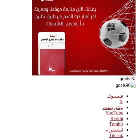
goals90
فيسبوك
‫X
بينتيريست
‫YouTube
انستقرام
‫TikTok