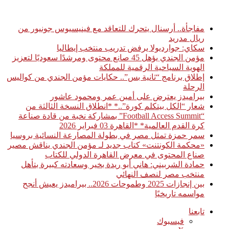
أخبار عاجلة
مفاجأة.. أرسنال يتحرك للتعاقد مع فينيسيوس جونيور من
ريال مدريد
سكاي: جوارديولا يرفض تدريب منتخب إيطاليا
مؤمن الجندي يؤهل 45 صانع محتوى ومرشدًا سعوديًا لتعزيز
الهوية السياحية الرقمية للمملكة
إطلاق برنامج “ثانية بس”.. حكايات مؤمن الجندي من كواليس
الرحلة
بيراميدز يعترض على أمين عمر ومحمود عاشور
شعار “الكل بيتكلم كورة”..* *انطلاق النسخة الثالثة من
“Football Access Summit” بمشاركة نخبة من قادة صناعة
كرة القدم العالمية* *القاهرة 03 فبراير 2026
سمر حمزة تمثل مصر في بطولة المصارعة النسائية بروسيا
«محكمة الكونتنت» كتاب جديد لـ مؤمن الجندي يناقش مصير
صناع المحتوى في معرض القاهرة الدولي للكتاب
حمادة الشربيني: هاني أبو ريدة بخير وسعادته كبيرة بتأهل
منتخب مصر لنصف النهائي
بين إنجازات 2025 وطموحات 2026.. بيراميدز يعيش أنجح
مواسمه تاريخيًا
تابعنا
فيسبوك