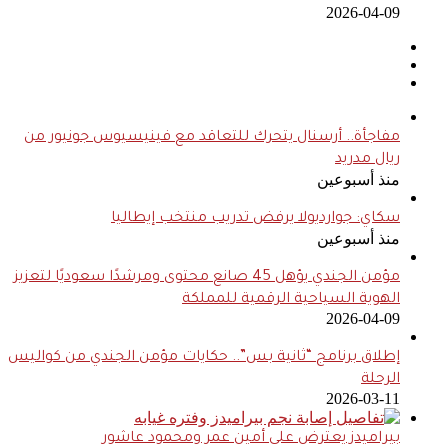
2026-04-09
مفاجأة.. أرسنال يتحرك للتعاقد مع فينيسيوس جونيور من
ريال مدريد
منذ أسبوعين
سكاي: جوارديولا يرفض تدريب منتخب إيطاليا
منذ أسبوعين
مؤمن الجندي يؤهل 45 صانع محتوى ومرشدًا سعوديًا لتعزيز
الهوية السياحية الرقمية للمملكة
2026-04-09
إطلاق برنامج “ثانية بس”.. حكايات مؤمن الجندي من كواليس
الرحلة
2026-03-11
بيراميدز يعترض على أمين عمر ومحمود عاشور