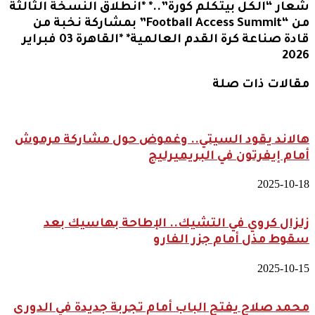
شعار “الكل بيتكلم كورة”..* *انطلاق النسخة الثالثة
من “Football Access Summit” بمشاركة نخبة من
قادة صناعة كرة القدم العالمية* *القاهرة 03 فبراير
2026
مقالات ذات صلة
هالاند يقود السيتي.. وغموض حول مشاركة مرموش
أمام إيفرتون في البريميرليج
2025-10-18
زلزال كروي في التشيك.. الإطاحة بهاسيك بعد
سقوط مذل أمام جزر الفارو
2025-10-15
محمد صلاح يفتح الباب أمام تجربة جديدة في الدوري