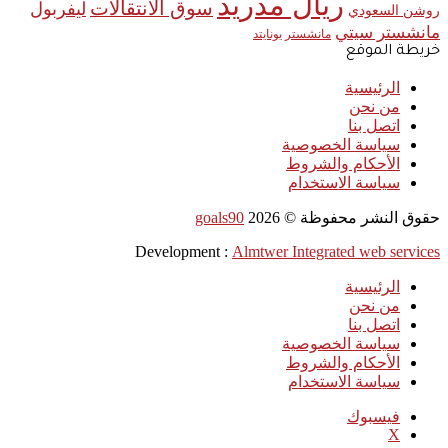
ريال مدريد
سوق الانتقالات
ليفربول
روشن السعودي
مانشستر سيتي
مانشستر يونايتد
خريطة الموقع
الرئيسية
من نحن
اتصل بنا
سياسة الخصوصية
الأحكام والشروط
سياسة الاستخدام
حقوق النشر محفوظة ©
2026
goals90
Development :
Almtwer Integrated web services
الرئيسية
من نحن
اتصل بنا
سياسة الخصوصية
الأحكام والشروط
سياسة الاستخدام
فيسبوك
‫X