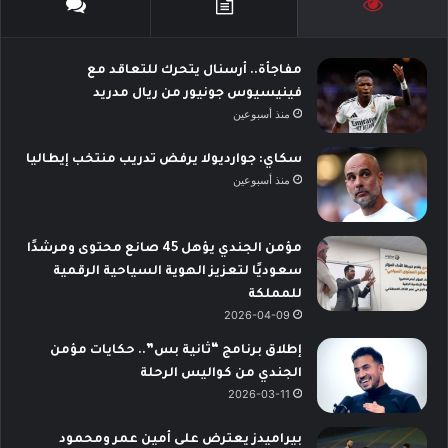
مفاجأة.. أرسنال يتحرك للتعاقد مع
فينيسيوس جونيور من ريال مدريد
منذ أسبوعين
سكاي: جوارديولا يرفض تدريب منتخب إيطاليا
منذ أسبوعين
مؤمن الجندي يؤهل 45 صانع محتوى ومرشدًا
سعوديًا لتعزيز الهوية السياحية الرقمية
للمملكة
2026-04-09
إطلاق برنامج “ثانية بس”.. حكايات مؤمن
الجندي من كواليس الرحلة
2026-03-11
بيراميدز يعترض على أمين عمر ومحمود