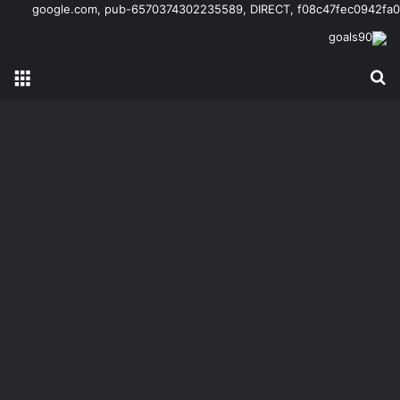
google.com, pub-6570374302235589, DIRECT, f08c47fec0942fa0
بحث عن
الق