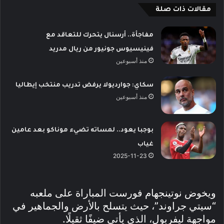
مقالات ذات صلة
مفاجأة.. أرسنال يتحرك للتعاقد مع
فينيسيوس جونيور من ريال مدريد
منذ أسبوعين
سكاي: جوارديولا يرفض تدريب منتخب إيطاليا
منذ أسبوعين
بوجبا يعود.. لمساته تضيء موناكو بعد عامين
غياب
2025-11-23
ويخوض نوتينجهام فورست المباراة على ملعبه
“سيتي جراوند”، حيث يتسلح بالأرض والجماهير في
مواجهة ليفربول، الذي يأتي ضيفًا ثقيلًا.