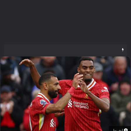
مؤمن الجندي يؤهل 45 صانع محتوى ومرشدًا سعوديًا لتعزيز الهوية السياحية الرقمية للمملكة
ليفربول