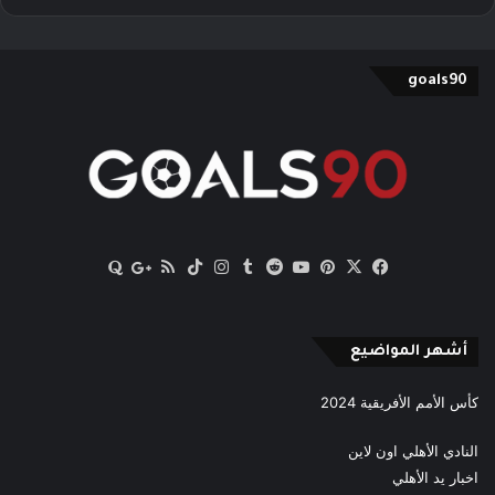
goals90
‫X
فيسبوك
بينتيريست
‫YouTube
انستقرام
‫TikTok
ملخص
Quora
Google
الموقع
News
RSS
أشهر المواضيع
كأس الأمم الأفريقية 2024
النادي الأهلي اون لاين
اخبار يد الأهلي