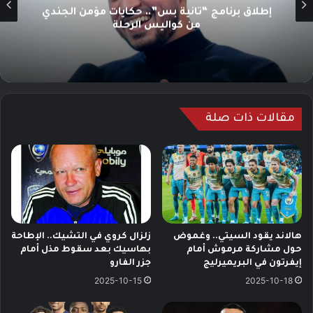
إطلاق برنامج “ثانية بس”.. حكايات مؤمن الجندي
من كواليس الرحلة
مقالات ذات صلة
هالاند يقود السيتي.. وغموض
زلزال كروي في التشيك.. الإطاحة
حول مشاركة مرموش أمام
بهاسيك بعد سقوط مذل أمام
إيفرتون في البريميرليج
جزر الفارو
2025-10-15
2025-10-18