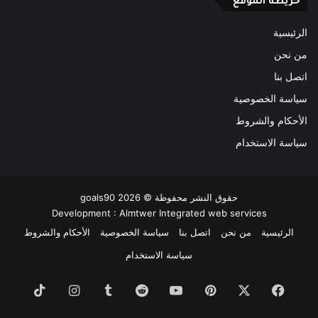
خريطة الموقع
الرئيسية
من نحن
اتصل بنا
سياسة الخصوصية
الأحكام والشروط
سياسة الاستخدام
حقوق النشر محفوظة ©
2026
goals90
Development :
Almtwer Integrated web services
الرئيسية
من نحن
اتصل بنا
سياسة الخصوصية
الأحكام والشروط
سياسة الاستخدام
فيسبوك
‫X
بينتيريست
‫YouTube
انستقرام
TikTok