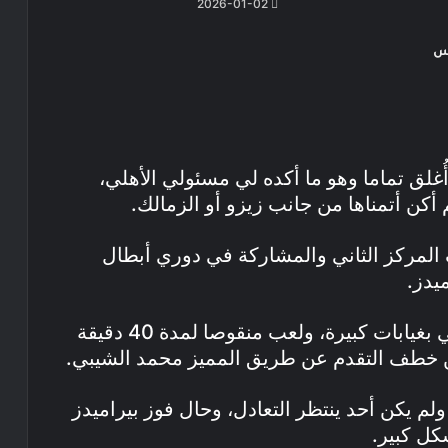
2026-01-02
س
ُغلق تماما وهو ما أكده لي مسئولي الأهلي،
أكن أتمناها من جانب زيزو أو الزمالك.
المركز الثاني والمشاركة في دوري أبطال
يدز.
وواصل رمزي: بيراميدز دخل مباراة الأهلي بغيابات كبيرة، ولعب منقوصا لمدة 40 دقيقة
ن خطف التقدم عن طريق المميز محمد الشيبي.
ولم يكن أحد ينتظر التعادل، وحال فوز بيراميدز
كل كبير.