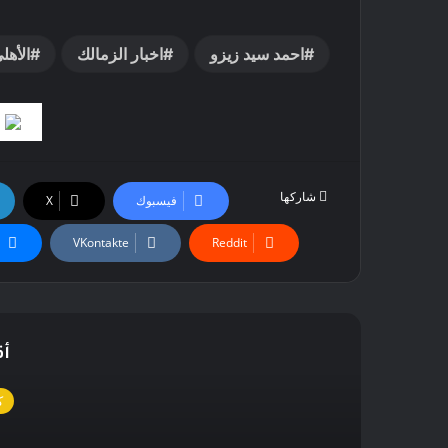
احمد سيد زيزو
اخبار الزمالك
الأهل
شاركها
فيسبوك
‫X
أق
ك