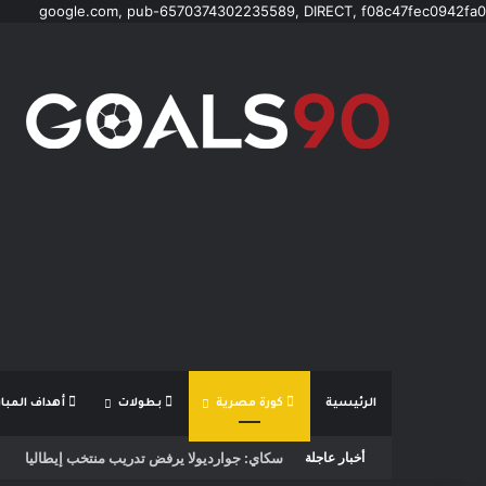
google.com, pub-6570374302235589, DIRECT, f08c47fec0942fa0
الرئيسية
كورة مصرية
بطولات
أهداف المبار
أخبار عاجلة
مؤمن الجندي يؤهل 45 صانع محتوى ومرشدًا سعوديًا لتعزيز الهوية السياحية الرقمية للمملكة