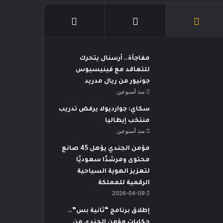
مفاجأة.. أرسنال يتحرك
للتعاقد مع فينيسيوس
جونيور من ريال مدريد
منذ أسبوعين
سكاي: جوارديولا يرفض تدريب
منتخب إيطاليا
منذ أسبوعين
مؤمن الجندي يؤهل 45 صانع
محتوى ومرشدًا سعوديًا
لتعزيز الهوية السياحية
الرقمية للمملكة
2026-04-09
إطلاق برنامج “ثانية بس”..
حكايات مؤمن الجندي من