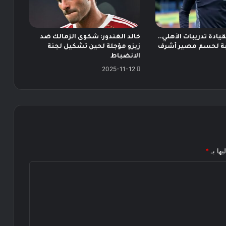
يادة تدريبات الأهلي..
خالد الغندور: شكوى الزمالك ضد
ة لحسم مصير أشرف
زيزو مؤجلة لحين تشكيل لجنة
الانضباط
2025-11-12
يها بـ
*