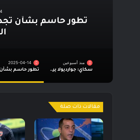
4
تطور حاسم بشأن تجدي
ال
منذ أسبوعين
2025-04-14
سكاي: جوارديولا يرفض تدريب منتخب إيطاليا
مقالات ذات صلة