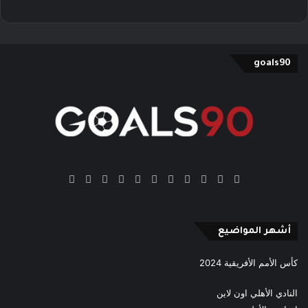
goals90
‫X
فيسبوك
بينتيريست
‫YouTube
انستقرام
‫TikTok
ملخص
Google
Quora
الموقع
News
RSS
أشهر المواضيع
كأس الأمم الأفريقية 2024
النادي الأهلي اون لاين