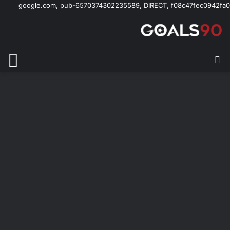
google.com, pub-6570374302235589, DIRECT, f08c47fec0942fa0
بحث عن
الق