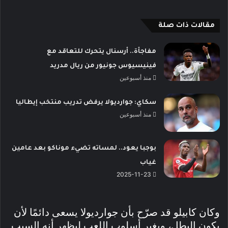
مقالات ذات صلة
مفاجأة.. أرسنال يتحرك للتعاقد مع
فينيسيوس جونيور من ريال مدريد
منذ أسبوعين
سكاي: جوارديولا يرفض تدريب منتخب إيطاليا
منذ أسبوعين
بوجبا يعود.. لمساته تضيء موناكو بعد عامين
غياب
2025-11-23
وكان كابيلو قد صرّح بأن جوارديولا يسعى دائمًا لأن
يكون البطل، ويغير أسلوب اللعب ليظهر أنه السبب