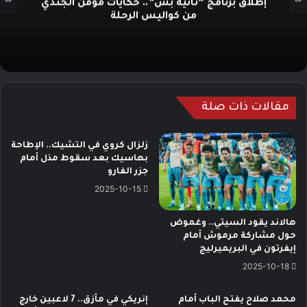
إطلاق برنامج “ثانية بس”.. حكايات مؤمن الجندي
من كواليس الرحلة
مقالات ذات صلة
زلزال كروي في التشيك.. الإطاحة
بهاسيك بعد سقوط مذل أمام
جزر الفارو
2025-10-15
هالاند يقود السيتي.. وغموض
حول مشاركة مرموش أمام
إيفرتون في البريميرليج
2025-10-18
محمد صلاح يفتح الباب أمام
إنريكي في مأزق.. 7 لاعبين خارج