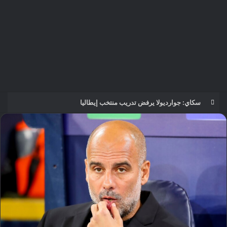
مؤمن الجندي يؤهل 45 صانع محتوى ومرشدًا سعوديًا لتعزيز الهوية السياحية الرقمية للمملكة