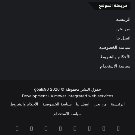
خريطة الموقع
الرئيسية
من نحن
اتصل بنا
سياسة الخصوصية
الأحكام والشروط
سياسة الاستخدام
حقوق النشر محفوظة ©
2026
goals90
Development :
Almtwer Integrated web services
الرئيسية
من نحن
اتصل بنا
سياسة الخصوصية
الأحكام والشروط
سياسة الاستخدام
فيسبوك
‫X
بينتيريست
‫YouTube
انستقرام
‫TikTok