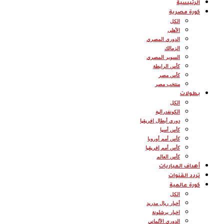
الرئيسية
كورة مصرية
الكل
الأهلى
الدوري المصري
الزمالك
السوبر المصري
كأس الرابطة
كأس مصر
منتخب مصر
بطولات
الكل
الكونفدرالية
دوري أبطال إفريقيا
كأس أسيا
كأس أمم أوروبا
كأس أمم إفريقيا
كأس العالم
أهداف المباريات
تردد القنوات
كورة عالمية
الكل
أخبار ريال مدريد
اخبار برشلونة
الدوري الألماني