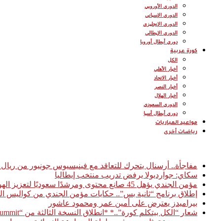
الدوري الأوروبي
الدوري الإسباني
الدوري الإنجليزي
الدوري الإيطالي
دوري أبطال أوروبا
كورة عربية
الكل
أخبار الأهلي
أخبار الاتحاد
أخبار النصر
أخبار الهلال
الدوري السعودي
دوري أبطال أسيا
مواعيد المباريات
رياضات أخرى
أخبار عاجلة
مفاجأة.. أرسنال يتحرك للتعاقد مع فينيسيوس جونيور من ريال 
سكاي: جوارديولا يرفض تدريب منتخب إيطاليا
مؤمن الجندي يؤهل 45 صانع محتوى ومرشدًا سعوديًا لتعزيز الهوية السياحية الرقمية للمملكة
إطلاق برنامج “ثانية بس”.. حكايات مؤمن الجندي من كواليس ال
بيراميدز يعترض على أمين عمر ومحمود عاشور
شعار “الكل بيتكلم كورة”..* *انطلاق النسخة الثالثة من “Football Access Summit” بمشاركة نخبة من قادة صناعة كرة القدم العالمية* *القاهرة 03 فبراير 2026