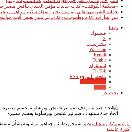
سمر حمزة تمثل مصر في بطولة المصارعة النسائية بروسيا
«محكمة الكونتنت» كتاب جديد لـ مؤمن الجندي يناقش مصير صن
حمادة الشربيني: هاني أبو ريدة بخير وسعادته كبيرة بتأهل منت
بين إنجازات 2025 وطموحات 2026.. بيراميدز يعيش أنجح مواسمه تاريخيًا
تابعنا
فيسبوك
‫X
بينتيريست
‫YouTube
انستقرام
‫TikTok
ملخص الموقع RSS
Google News
Quora
بحث عن
اتحاد جدة يستهدف ضم تير شتيجن وبرشلونة يحسم مصيره
الرئيسية
/
كورة عالمية
/
تير شتيجن يطمئن جماهير برشلونة بشأن مستقب
كورة عالمية