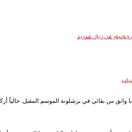
ونيور من ريال مدريد
ياب
في تصريحات لشبكة ZDF الألمانية: “أنا واثق من بقائي في برشلونة الموسم ا