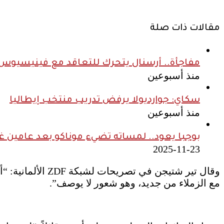
مقالات ذات صلة
مفاجأة.. أرسنال يتحرك للتعاقد مع فينيسيوس ج
منذ أسبوعين
سكاي: جوارديولا يرفض تدريب منتخب إيطاليا
منذ أسبوعين
بوجبا يعود.. لمساته تضيء موناكو بعد عامين غ
2025-11-23
وقال تير شتيجن 
مع الزملاء من جديد، وهو شعور لا يوصف”.