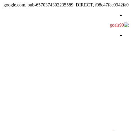
google.com, pub-6570374302235589, DIRECT, f08c47fec0942fa0
القائمة
بحث عن