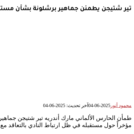
تير شتيجن يطمئن جماهير برشلونة بشأن مستق
محمود أنور
2025-06-04
آخر تحديث: 2025-06-04
طمأن الحارس الألماني مارك أندريه تير شتيجن جماهير 
مؤخراً حول مستقبله في ظل ارتباط النادي بالتعاقد م