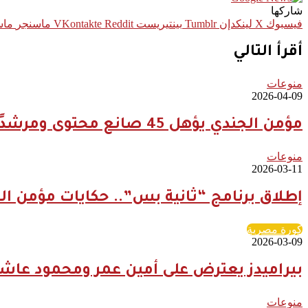
شاركها
فيسبوك
‫X
لينكدإن
بينتيريست
ماسنجر
ماس
أقرأ التالي
منوعات
2026-04-09
مؤمن الجندي يؤهل 45 صانع محتوى ومرشدًا سعوديًا لتعزيز الهوية السياحية الرقمية للمملكة
منوعات
2026-03-11
إطلاق برنامج “ثانية بس”.. حكايات مؤمن ال
كورة مصرية
2026-03-09
بيراميدز يعترض على أمين عمر ومحمود عاشو
منوعات