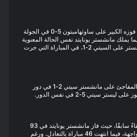
يدخل توتنهام المباراة بمعنويات عالية بعد فوزه الكبير على ساوثهامبتون 5-0 في الجولة
ا يملك مانشستر يونايتد نفس الحالة المعنوية
المرتفعة بعد فوزه المثير في ديربي مانشستر على السيتي 2-1، في المباراة التي جرت
توتنهام تأهل إلى ربع النهائي بعد انتصاره المفاجئ على مانشستر سيتي 2-1 في دور
تاريخ مواجهات الفريقين يشير إلى 189 لقاءً سابقًا، حيث فاز مانشستر يونايتد في 93
مباراة، بينما حقق توتنهام الفوز في 50 مواجهة، فيما انتهت 46 مباراة بالتعادل. ورغم