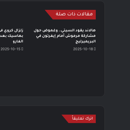
مقالات ذات صلة
هالاند يقود السيتي.. وغموض حول
زلزال كروي في
مشاركة مرموش أمام إيفرتون في
بهاسيك بعد 
البريميرليج
الفارو
2025-10-15
2025-10-18
اترك تعليقاً