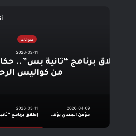
أق
ك
09
بيراميدز يعترض على
2026-03-11
2026-04-09
مؤمن الجندي يؤهل 45 صانع محتوى ومرشدًا سعوديًا لتعزيز الهوية السياحية الرقمية للمملكة