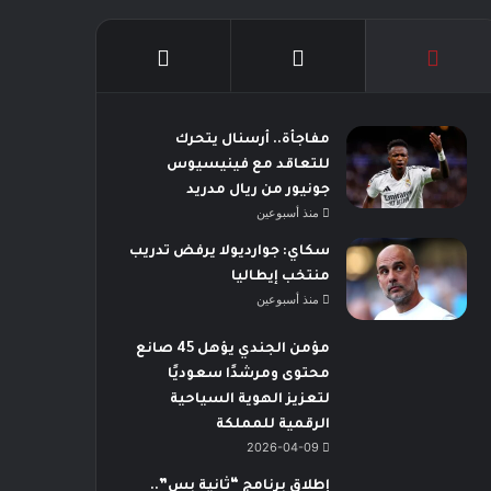
مفاجأة.. أرسنال يتحرك
للتعاقد مع فينيسيوس
جونيور من ريال مدريد
منذ أسبوعين
سكاي: جوارديولا يرفض تدريب
منتخب إيطاليا
منذ أسبوعين
مؤمن الجندي يؤهل 45 صانع
محتوى ومرشدًا سعوديًا
لتعزيز الهوية السياحية
الرقمية للمملكة
2026-04-09
إطلاق برنامج “ثانية بس”..