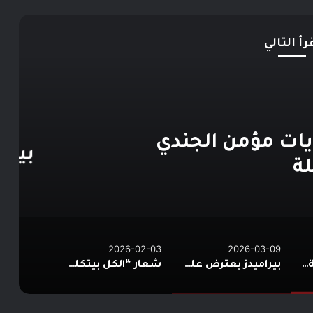
رأ التالي
ورة مصرية
2026-03-
 أمين عمر ومحمود عاشور
2026-02-03
2026-03-09
إطلاق برنامج “ثانية بس”.. حكايات مؤمن الجندي من كواليس الرحلة
بيراميدز يعترض على أمين عمر ومحمود عاشور
شعار “الكل بيتكلم كورة”..* *انطلاق النسخة الثالثة من “Football Access Summit” بمشاركة نخبة من قادة صناعة كرة القدم العالمية* *القاهرة 03 فبراير 2026