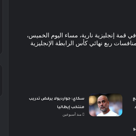
في قمة إنجليزية نارية، مساء اليوم الخميس،
نافسات ربع نهائي كأس الرابطة الإنجليزية
ع
سكاي: جوارديولا يرفض تدريب
منتخب إيطاليا
منذ أسبوعين
و