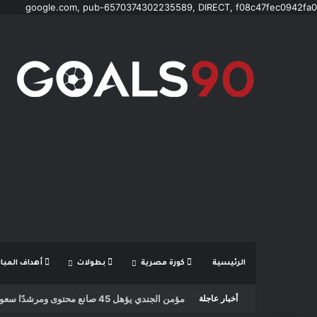
google.com, pub-6570374302235589, DIRECT, f08c47fec0942fa0
الرئيسية
كورة مصرية
بطولات
أهداف المبار
أخبار عاجلة
مؤمن الجندي يؤهل 45 صانع محتوى ومرشدًا سعوديًا لتعزيز الهوية السياحية الرقمية للمملكة