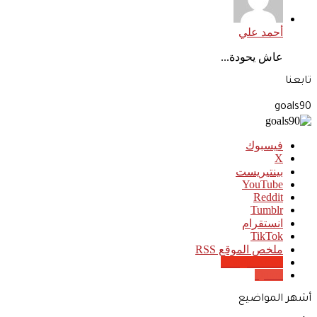
أحمد علي
عاش يحودة...
تابعنا
goals90
فيسبوك
‫X
بينتيريست
‫YouTube
انستقرام
‫TikTok
ملخص الموقع RSS
Google News
Quora
أشهر المواضيع