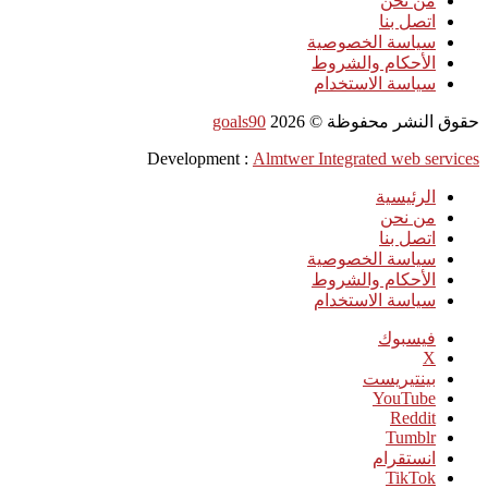
من نحن
اتصل بنا
سياسة الخصوصية
الأحكام والشروط
سياسة الاستخدام
حقوق النشر محفوظة ©
2026
goals90
Development :
Almtwer Integrated web services
الرئيسية
من نحن
اتصل بنا
سياسة الخصوصية
الأحكام والشروط
سياسة الاستخدام
فيسبوك
‫X
بينتيريست
‫YouTube
انستقرام
‫TikTok