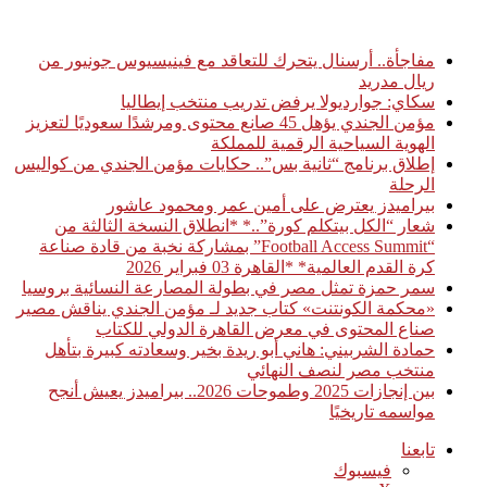
أخبار عاجلة
مفاجأة.. أرسنال يتحرك للتعاقد مع فينيسيوس جونيور من
ريال مدريد
سكاي: جوارديولا يرفض تدريب منتخب إيطاليا
مؤمن الجندي يؤهل 45 صانع محتوى ومرشدًا سعوديًا لتعزيز
الهوية السياحية الرقمية للمملكة
إطلاق برنامج “ثانية بس”.. حكايات مؤمن الجندي من كواليس
الرحلة
بيراميدز يعترض على أمين عمر ومحمود عاشور
شعار “الكل بيتكلم كورة”..* *انطلاق النسخة الثالثة من
“Football Access Summit” بمشاركة نخبة من قادة صناعة
كرة القدم العالمية* *القاهرة 03 فبراير 2026
سمر حمزة تمثل مصر في بطولة المصارعة النسائية بروسيا
«محكمة الكونتنت» كتاب جديد لـ مؤمن الجندي يناقش مصير
صناع المحتوى في معرض القاهرة الدولي للكتاب
حمادة الشربيني: هاني أبو ريدة بخير وسعادته كبيرة بتأهل
منتخب مصر لنصف النهائي
بين إنجازات 2025 وطموحات 2026.. بيراميدز يعيش أنجح
مواسمه تاريخيًا
تابعنا
فيسبوك