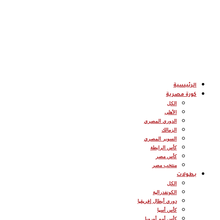
الرئيسية
كورة مصرية
الكل
الأهلى
الدوري المصري
الزمالك
السوبر المصري
كأس الرابطة
كأس مصر
منتخب مصر
بطولات
الكل
الكونفدرالية
دوري أبطال إفريقيا
كأس أسيا
كأس أمم أوروبا