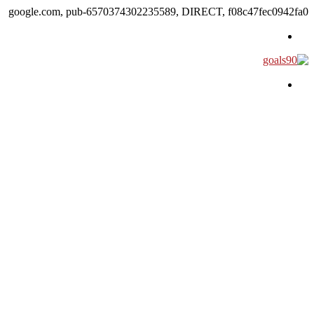
google.com, pub-6570374302235589, DIRECT, f08c47fec0942fa0
القائمة
بحث عن