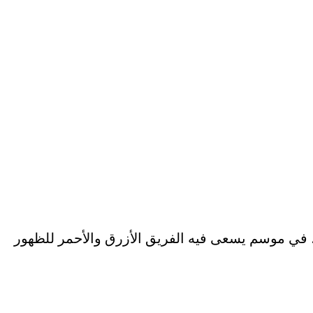
دول الترتيب برصيد 82 نقطة، بينما يقبع إسبانيول في المركز السادس عشر برصيد 39 نقطة، في موسم يسعى فيه الفريق الأزرق والأحمر للظهور