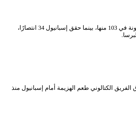
التاريخ يشهد لصالح برشلونة في مواجهات الفريقين بالدوري الإسباني، حيث التقى الفريقان 177 مرة، فاز برشلونة في 103 منها، بينما حقق إسبانيول 34 انتصارًا،
 الفريق الكتالوني طعم الهزيمة أمام إسبانيول منذ