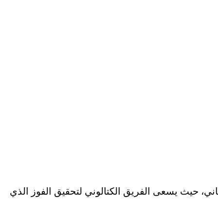
نيول مساء يوم الخميس في إطار منافسات الجولة 36 من الدوري الإسباني، حيث يسعى الفريق الكتالوني لتحقيق الفوز الذي