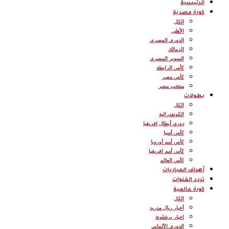
الرئيسية
كورة مصرية
الكل
الأهلى
الدوري المصري
الزمالك
السوبر المصري
كأس الرابطة
كأس مصر
منتخب مصر
بطولات
الكل
الكونفدرالية
دوري أبطال إفريقيا
كأس أسيا
كأس أمم أوروبا
كأس أمم إفريقيا
كأس العالم
أهداف المباريات
تردد القنوات
كورة عالمية
الكل
أخبار ريال مدريد
اخبار برشلونة
الدوري الألماني