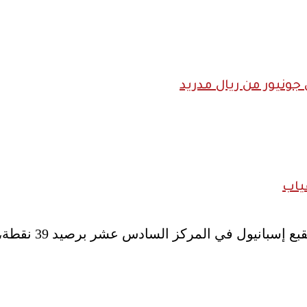
ونيور من ريال مدريد
ياب
ويتصدر برشلونة ج