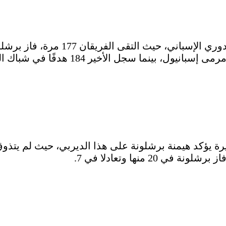
رة يؤكد هيمنة برشلونة على هذا الديربي، حيث لم يتذوق