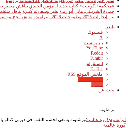
سمر حمزة تمثل مصر في بطولة المصارعة النسائية بروسيا
«محكمة الكونتنت» كتاب جديد لـ مؤمن الجندي يناقش مصير صن
حمادة الشربيني: هاني أبو ريدة بخير وسعادته كبيرة بتأهل منت
بين إنجازات 2025 وطموحات 2026.. بيراميدز يعيش أنجح مواسمه تاريخيًا
تابعنا
فيسبوك
‫X
بينتيريست
‫YouTube
انستقرام
‫TikTok
ملخص الموقع RSS
Google News
Quora
بحث عن
برشلونة
الرئيسية
/
كورة عالمية
/
برشلونة يسعى لحسم اللقب في ديربي كتالونيا أ
كورة عالمية