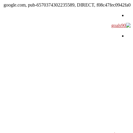
google.com, pub-6570374302235589, DIRECT, f08c47fec0942fa0
القائمة
بحث عن