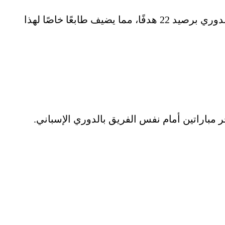
لا يمكن إغفال دور الأرجنتيني ليونيل ميسي في هذا الصراع، حيث يعد الهداف التاريخي لمباريات الفريقين في الدوري برصيد 22 هدفًا، مما يضيف طابعًا خاصًا لهذا
 مباراتين أمام نفس الفريق بالدوري الإسباني.