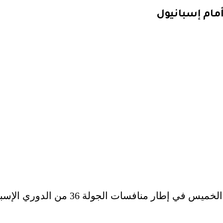
مام إسبانيول
يستعد فريق برشلونة لملاقاة جاره إسبا