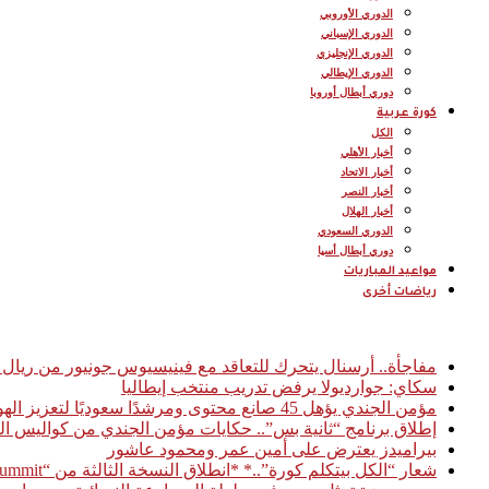
الدوري الأوروبي
الدوري الإسباني
الدوري الإنجليزي
الدوري الإيطالي
دوري أبطال أوروبا
كورة عربية
الكل
أخبار الأهلي
أخبار الاتحاد
أخبار النصر
أخبار الهلال
الدوري السعودي
دوري أبطال أسيا
مواعيد المباريات
رياضات أخرى
أخبار عاجلة
مفاجأة.. أرسنال يتحرك للتعاقد مع فينيسيوس جونيور من ريال 
سكاي: جوارديولا يرفض تدريب منتخب إيطاليا
مؤمن الجندي يؤهل 45 صانع محتوى ومرشدًا سعوديًا لتعزيز الهوية السياحية الرقمية للمملكة
إطلاق برنامج “ثانية بس”.. حكايات مؤمن الجندي من كواليس ال
بيراميدز يعترض على أمين عمر ومحمود عاشور
شعار “الكل بيتكلم كورة”..* *انطلاق النسخة الثالثة من “Football Access Summit” بمشاركة نخبة من قادة صناعة كرة القدم العالمية* *القاهرة 03 فبراير 2026