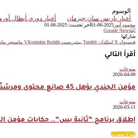
الوسوم
أخبار باريس سان جيرمان
أخبار دوري أبطال أوروب
محمود أنور
2025-06-01
آخر تحديث: 2025-06-01
شاركها
فيسبوك
‫X
لينكدإن
بينتيريست
ماسنجر
ماس
أقرأ التالي
منوعات
2026-04-09
مؤمن الجندي يؤهل 45 صانع محتوى ومرشدًا سعوديًا لتعزيز الهوية السياحية الرقمية للمملكة
منوعات
2026-03-11
إطلاق برنامج “ثانية بس”.. حكايات مؤمن ال
كورة مصرية