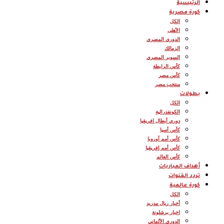
الرئيسية
كورة مصرية
الكل
الأهلى
الدوري المصري
الزمالك
السوبر المصري
كأس الرابطة
كأس مصر
منتخب مصر
بطولات
الكل
الكونفدرالية
دوري أبطال إفريقيا
كأس أسيا
كأس أمم أوروبا
كأس أمم إفريقيا
كأس العالم
أهداف المباريات
تردد القنوات
كورة عالمية
الكل
أخبار ريال مدريد
اخبار برشلونة
الدوري الألماني