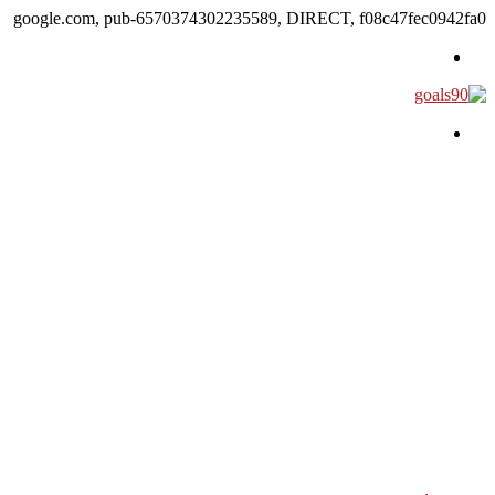
google.com, pub-6570374302235589, DIRECT, f08c47fec0942fa0
القائمة
بحث عن