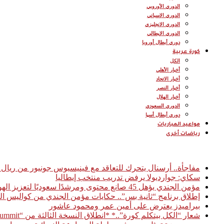
الدوري الأوروبي
الدوري الإسباني
الدوري الإنجليزي
الدوري الإيطالي
دوري أبطال أوروبا
كورة عربية
الكل
أخبار الأهلي
أخبار الاتحاد
أخبار النصر
أخبار الهلال
الدوري السعودي
دوري أبطال أسيا
مواعيد المباريات
رياضات أخرى
أخبار عاجلة
مفاجأة.. أرسنال يتحرك للتعاقد مع فينيسيوس جونيور من ريال 
سكاي: جوارديولا يرفض تدريب منتخب إيطاليا
مؤمن الجندي يؤهل 45 صانع محتوى ومرشدًا سعوديًا لتعزيز الهوية السياحية الرقمية للمملكة
إطلاق برنامج “ثانية بس”.. حكايات مؤمن الجندي من كواليس ال
بيراميدز يعترض على أمين عمر ومحمود عاشور
شعار “الكل بيتكلم كورة”..* *انطلاق النسخة الثالثة من “Football Access Summit” بمشاركة نخبة من قادة صناعة كرة القدم العالمية* *القاهرة 03 فبراير 2026