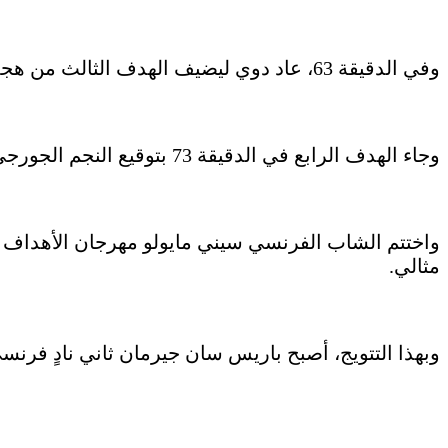
وفي الدقيقة 63، عاد دوي ليضيف الهدف الثالث من هجمة مرتدة منظمة بعد تمريرة بينية من فيتينيا وضعت الكرة أمامه لينفرد بالحارس ويسجلها بنجاح.
وجاء الهدف الرابع في الدقيقة 73 بتوقيع النجم الجورجي خفيتشا كفاراتسخيليا الذي تلقى تمريرة بينية من ديمبيلي وأودعها الشباك بثقة.
مثالي.
وبهذا التتويج، أصبح باريس سان جيرمان ثاني نادٍ فرنسي ي