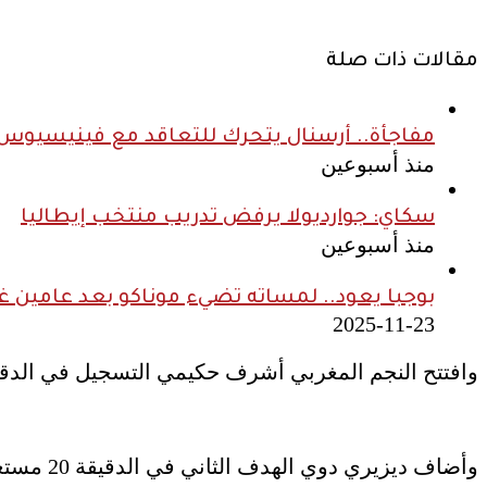
مقالات ذات صلة
مفاجأة.. أرسنال يتحرك للتعاقد مع فينيسيوس ج
منذ أسبوعين
سكاي: جوارديولا يرفض تدريب منتخب إيطاليا
منذ أسبوعين
بوجبا يعود.. لمساته تضيء موناكو بعد عامين غ
2025-11-23
وافتتح النجم المغربي أشرف حكيمي التسجيل في الدقيقة 12 بعد متابعته لكرة أهداها له ديزيري دوي أمام 
وأضاف ديزيري دوي الهدف الثاني في الدقيقة 20 مستغلًا تمريرة رائعة من ديمبيلي، ليسكن الكرة شباك الفريق الإيطالي بتسديدة قوية بمساعدة ديماركو.