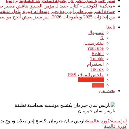
سمر حمزة تمثل مصر في بطولة المصارعة النسائية بروسيا
«محكمة الكونتنت» كتاب جديد لـ مؤمن الجندي يناقش مصير صن
حمادة الشربيني: هاني أبو ريدة بخير وسعادته كبيرة بتأهل منت
بين إنجازات 2025 وطموحات 2026.. بيراميدز يعيش أنجح مواسمه تاريخيًا
تابعنا
فيسبوك
‫X
بينتيريست
‫YouTube
انستقرام
‫TikTok
ملخص الموقع RSS
Google News
Quora
بحث عن
باريس سان جيرمان
الرئيسية
/
كورة عالمية
/
باريس سان جيرمان يكتسح إنتر ميلان ويتوج بدو
كورة عالمية