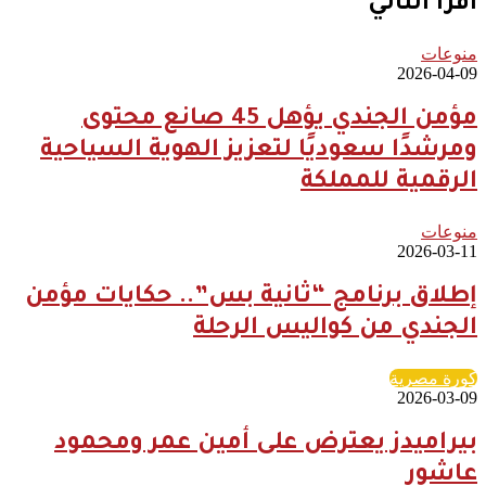
أقرأ التالي
منوعات
2026-04-09
مؤمن الجندي يؤهل 45 صانع محتوى
ومرشدًا سعوديًا لتعزيز الهوية السياحية
الرقمية للمملكة
منوعات
2026-03-11
إطلاق برنامج “ثانية بس”.. حكايات مؤمن
الجندي من كواليس الرحلة
كورة مصرية
2026-03-09
بيراميدز يعترض على أمين عمر ومحمود
عاشور