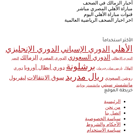
أخبار الزمالك في الصحف
مباراة الأهلي المصري مباشر
قنوات مباراة الأهلي اليوم
اخر اخبار الصحف الرياضية العالمية
الأكثر استخدامآ
الأهلي
الدوري الإنجليزي
الدوري الإسباني
الدوري السعودي
الزمالك
الدوري المصري
الدوري الإيطالي
النصر
برشلونة
دوري أبطال أوروبا
دوري
الهلال
باريس سان جيرمان
ريال مدريد
سوق الانتقالات
ليفربول
روشن السعودي
مانشستر سيتي
مانشستر يونايتد
خريطة الموقع
الرئيسية
من نحن
اتصل بنا
سياسة الخصوصية
الأحكام والشروط
سياسة الاستخدام