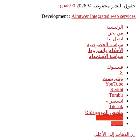
حقوق النشر محفوظة ©
2026
goals90
Development :
Almtwer Integrated web services
الرئيسية
من نحن
اتصل بنا
سياسة الخصوصية
الأحكام والشروط
سياسة الاستخدام
فيسبوك
‫X
بينتيريست
‫YouTube
انستقرام
‫TikTok
ملخص الموقع RSS
Google News
Quora
زر الذهاب إلى الأعلى