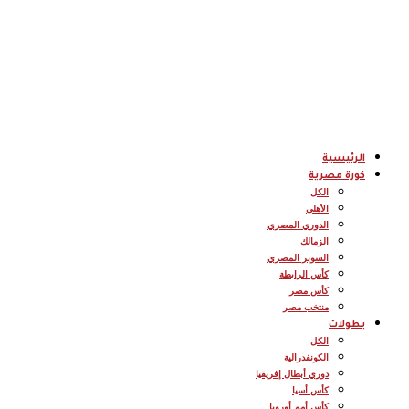
الرئيسية
كورة مصرية
الكل
الأهلى
الدوري المصري
الزمالك
السوبر المصري
كأس الرابطة
كأس مصر
منتخب مصر
بطولات
الكل
الكونفدرالية
دوري أبطال إفريقيا
كأس أسيا
كأس أمم أوروبا