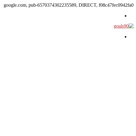
google.com, pub-6570374302235589, DIRECT, f08c47fec0942fa0
القائمة
بحث عن