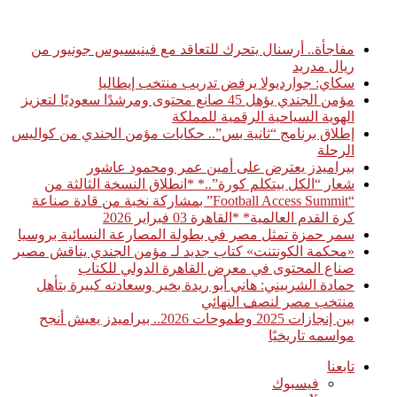
أخبار عاجلة
مفاجأة.. أرسنال يتحرك للتعاقد مع فينيسيوس جونيور من
ريال مدريد
سكاي: جوارديولا يرفض تدريب منتخب إيطاليا
مؤمن الجندي يؤهل 45 صانع محتوى ومرشدًا سعوديًا لتعزيز
الهوية السياحية الرقمية للمملكة
إطلاق برنامج “ثانية بس”.. حكايات مؤمن الجندي من كواليس
الرحلة
بيراميدز يعترض على أمين عمر ومحمود عاشور
شعار “الكل بيتكلم كورة”..* *انطلاق النسخة الثالثة من
“Football Access Summit” بمشاركة نخبة من قادة صناعة
كرة القدم العالمية* *القاهرة 03 فبراير 2026
سمر حمزة تمثل مصر في بطولة المصارعة النسائية بروسيا
«محكمة الكونتنت» كتاب جديد لـ مؤمن الجندي يناقش مصير
صناع المحتوى في معرض القاهرة الدولي للكتاب
حمادة الشربيني: هاني أبو ريدة بخير وسعادته كبيرة بتأهل
منتخب مصر لنصف النهائي
بين إنجازات 2025 وطموحات 2026.. بيراميدز يعيش أنجح
مواسمه تاريخيًا
تابعنا
فيسبوك