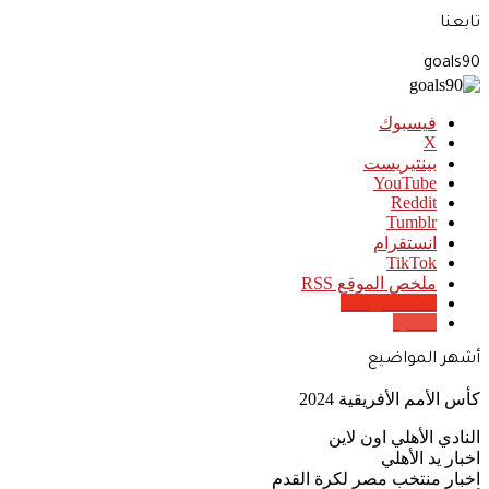
تابعنا
goals90
فيسبوك
‫X
بينتيريست
‫YouTube
انستقرام
‫TikTok
ملخص الموقع RSS
Google News
Quora
أشهر المواضيع
كأس الأمم الأفريقية 2024
النادي الأهلي اون لاين
اخبار يد الأهلي
اخبار منتخب مصر لكرة القدم