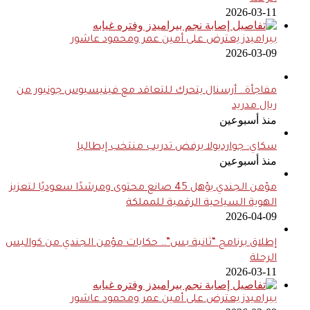
2026-03-11
بيراميدز يعترض على أمين عمر ومحمود عاشور
2026-03-09
مفاجأة.. أرسنال يتحرك للتعاقد مع فينيسيوس جونيور من
ريال مدريد
منذ أسبوعين
سكاي: جوارديولا يرفض تدريب منتخب إيطاليا
منذ أسبوعين
مؤمن الجندي يؤهل 45 صانع محتوى ومرشدًا سعوديًا لتعزيز
الهوية السياحية الرقمية للمملكة
2026-04-09
إطلاق برنامج “ثانية بس”.. حكايات مؤمن الجندي من كواليس
الرحلة
2026-03-11
بيراميدز يعترض على أمين عمر ومحمود عاشور