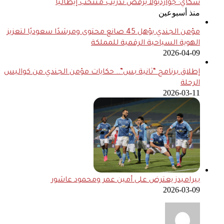
سكاي: جوارديولا يرفض تدريب منتخب إيطاليا
منذ أسبوعين
مؤمن الجندي يؤهل 45 صانع محتوى ومرشدًا سعوديًا لتعزيز
الهوية السياحية الرقمية للمملكة
2026-04-09
إطلاق برنامج “ثانية بس”.. حكايات مؤمن الجندي من كواليس
الرحلة
2026-03-11
بيراميدز يعترض على أمين عمر ومحمود عاشور
2026-03-09