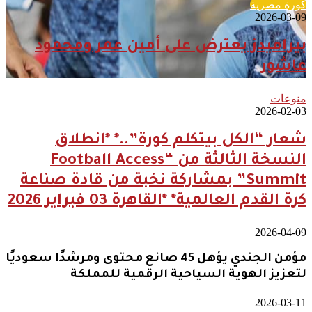
كورة مصرية
2026-03-09
بيراميدز يعترض على أمين عمر ومحمود
عاشور
منوعات
2026-02-03
شعار “الكل بيتكلم كورة”..* *انطلاق
النسخة الثالثة من “Football Access
Summit” بمشاركة نخبة من قادة صناعة
كرة القدم العالمية* *القاهرة 03 فبراير 2026
2026-04-09
مؤمن الجندي يؤهل 45 صانع محتوى ومرشدًا سعوديًا
لتعزيز الهوية السياحية الرقمية للمملكة
2026-03-11