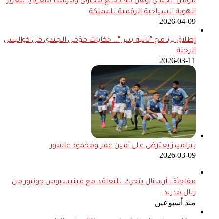
مؤمن الجندي يؤهل 45 صانع محتوى ومرشدًا سعوديًا لتعزيز
الهوية السياحية الرقمية للمملكة
2026-04-09
إطلاق برنامج “ثانية بس”.. حكايات مؤمن الجندي من كواليس
الرحلة
2026-03-11
بيراميدز يعترض على أمين عمر ومحمود عاشور
2026-03-09
مفاجأة.. أرسنال يتحرك للتعاقد مع فينيسيوس جونيور من
ريال مدريد
منذ أسبوعين