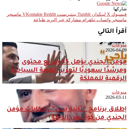
شاركها
فيسبوك
‫X
لينكدإن
بينتيريست
ماسنجر
ماسنجر
واتساب
تيلقرام
مشاركة عبر البريد
طباعة
أقرأ التالي
منوعات
2026-04-09
مؤمن الجندي يؤهل 45 صانع محتوى
ومرشدًا سعوديًا لتعزيز الهوية السياحية
الرقمية للمملكة
منوعات
2026-03-11
إطلاق برنامج “ثانية بس”.. حكايات مؤمن
الجندي من كواليس الرحلة