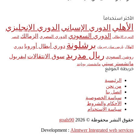
الأكثر استخدامآ
الأهلي
الدوري الإنجليزي
الدوري الإسباني
الدوري السعودي
الزمالك
الدوري المصري
الدوري الإيطالي
النصر
برشلونة
دوري أبطال أوروبا
دوري
الهلال
باريس سان جيرمان
ريال مدريد
سوق الانتقالات
ليفربول
روشن السعودي
مانشستر سيتي
مانشستر يونايتد
خريطة الموقع
الرئيسية
من نحن
اتصل بنا
سياسة الخصوصية
الأحكام والشروط
سياسة الاستخدام
حقوق النشر محفوظة ©
2026
goals90
Development :
Almtwer Integrated web services