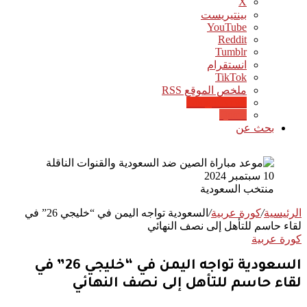
‫X
بينتيريست
‫YouTube
انستقرام
‫TikTok
ملخص الموقع RSS
Google News
Quora
بحث عن
منتخب السعودية
الرئيسية
/
كورة عربية
/
السعودية تواجه اليمن في “خليجي 26” في
لقاء حاسم للتأهل إلى نصف النهائي
كورة عربية
السعودية تواجه اليمن في “خليجي 26” في
لقاء حاسم للتأهل إلى نصف النهائي