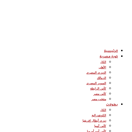
الرئيسية
كورة مصرية
الكل
الأهلى
الدوري المصري
الزمالك
السوبر المصري
كأس الرابطة
كأس مصر
منتخب مصر
بطولات
الكل
الكونفدرالية
دوري أبطال إفريقيا
كأس أسيا
كأس أمم أوروبا