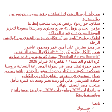
أخبار عاجلة
مفاجأة.. أرسنال يتحرك للتعاقد مع فينيسيوس جونيور من
ريال مدريد
سكاي: جوارديولا يرفض تدريب منتخب إيطاليا
مؤمن الجندي يؤهل 45 صانع محتوى ومرشدًا سعوديًا لتعزيز
الهوية السياحية الرقمية للمملكة
إطلاق برنامج “ثانية بس”.. حكايات مؤمن الجندي من كواليس
الرحلة
بيراميدز يعترض على أمين عمر ومحمود عاشور
شعار “الكل بيتكلم كورة”..* *انطلاق النسخة الثالثة من
“Football Access Summit” بمشاركة نخبة من قادة صناعة
كرة القدم العالمية* *القاهرة 03 فبراير 2026
سمر حمزة تمثل مصر في بطولة المصارعة النسائية بروسيا
«محكمة الكونتنت» كتاب جديد لـ مؤمن الجندي يناقش مصير
صناع المحتوى في معرض القاهرة الدولي للكتاب
حمادة الشربيني: هاني أبو ريدة بخير وسعادته كبيرة بتأهل
منتخب مصر لنصف النهائي
بين إنجازات 2025 وطموحات 2026.. بيراميدز يعيش أنجح
مواسمه تاريخيًا
تابعنا
فيسبوك