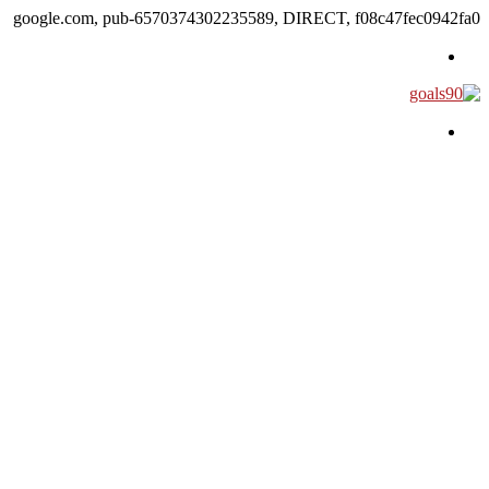
google.com, pub-6570374302235589, DIRECT, f08c47fec0942fa0
القائمة
بحث عن