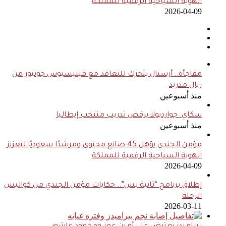
الهوية السياحية الرقمية للمملكة
2026-04-09
مفاجأة.. أرسنال يتحرك للتعاقد مع فينيسيوس جونيور من
ريال مدريد
منذ أسبوعين
سكاي: جوارديولا يرفض تدريب منتخب إيطاليا
منذ أسبوعين
مؤمن الجندي يؤهل 45 صانع محتوى ومرشدًا سعوديًا لتعزيز
الهوية السياحية الرقمية للمملكة
2026-04-09
إطلاق برنامج “ثانية بس”.. حكايات مؤمن الجندي من كواليس
الرحلة
2026-03-11