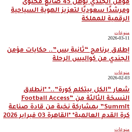
مؤمن الجندي يؤهل 45 صانع محتوى
ومرشدًا سعوديًا لتعزيز الهوية السياحية
الرقمية للمملكة
منوعات
2026-03-11
إطلاق برنامج “ثانية بس”.. حكايات مؤمن
الجندي من كواليس الرحلة
منوعات
2026-02-03
شعار “الكل بيتكلم كورة”..* *انطلاق
النسخة الثالثة من “Football Access
Summit” بمشاركة نخبة من قادة صناعة
كرة القدم العالمية* *القاهرة 03 فبراير 2026
منوعات