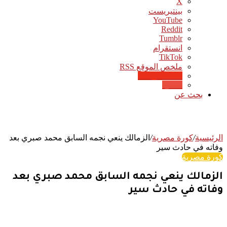
‫X
بينتيريست
‫YouTube
انستقرام
‫TikTok
ملخص الموقع RSS
Google News
Quora
بحث عن
الرئيسية
/
كورة مصرية
/
الزمالك ينعي نجمه السابق محمد صبري بعد
وفاته في حادث سير
كورة مصرية
الزمالك ينعي نجمه السابق محمد صبري بعد
وفاته في حادث سير