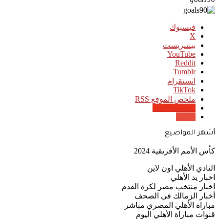
goals90
فيسبوك
‫X
بينتيريست
‫YouTube
انستقرام
‫TikTok
ملخص الموقع RSS
Google News
Quora
أشهر المواضيع
كأس الأمم الأفريقية 2024
النادي الأهلي اون لاين
اخبار يد الأهلي
اخبار منتخب مصر لكرة القدم
أخبار الزمالك في الصحف
مباراة الأهلي المصري مباشر
قنوات مباراة الأهلي اليوم