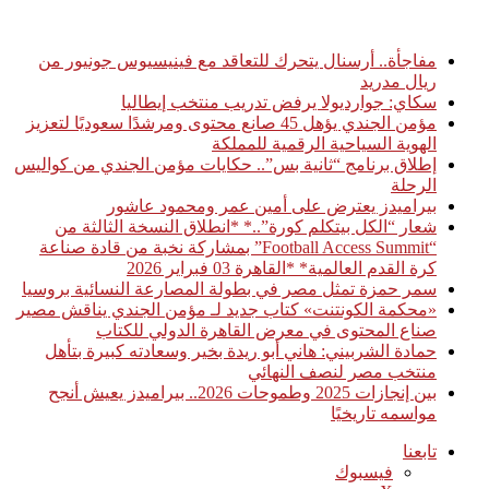
أخبار عاجلة
مفاجأة.. أرسنال يتحرك للتعاقد مع فينيسيوس جونيور من
ريال مدريد
سكاي: جوارديولا يرفض تدريب منتخب إيطاليا
مؤمن الجندي يؤهل 45 صانع محتوى ومرشدًا سعوديًا لتعزيز
الهوية السياحية الرقمية للمملكة
إطلاق برنامج “ثانية بس”.. حكايات مؤمن الجندي من كواليس
الرحلة
بيراميدز يعترض على أمين عمر ومحمود عاشور
شعار “الكل بيتكلم كورة”..* *انطلاق النسخة الثالثة من
“Football Access Summit” بمشاركة نخبة من قادة صناعة
كرة القدم العالمية* *القاهرة 03 فبراير 2026
سمر حمزة تمثل مصر في بطولة المصارعة النسائية بروسيا
«محكمة الكونتنت» كتاب جديد لـ مؤمن الجندي يناقش مصير
صناع المحتوى في معرض القاهرة الدولي للكتاب
حمادة الشربيني: هاني أبو ريدة بخير وسعادته كبيرة بتأهل
منتخب مصر لنصف النهائي
بين إنجازات 2025 وطموحات 2026.. بيراميدز يعيش أنجح
مواسمه تاريخيًا
تابعنا
فيسبوك