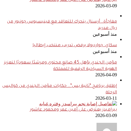
بيراميدز يعترض على أمين عمر ومحمود عاشور
2026-03-09
مفاجأة.. أرسنال يتحرك للتعاقد مع فينيسيوس جونيور من
ريال مدريد
منذ أسبوعين
سكاي: جوارديولا يرفض تدريب منتخب إيطاليا
منذ أسبوعين
مؤمن الجندي يؤهل 45 صانع محتوى ومرشدًا سعوديًا لتعزيز
الهوية السياحية الرقمية للمملكة
2026-04-09
إطلاق برنامج “ثانية بس”.. حكايات مؤمن الجندي من كواليس
الرحلة
2026-03-11
بيراميدز يعترض على أمين عمر ومحمود عاشور
2026-03-09