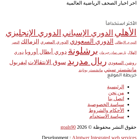
اخر اخبار الصحف الرياضية العالمية
الأكثر استخدامآ
الأهلي
الدوري الإنجليزي
الدوري الإسباني
الدوري السعودي
الزمالك
الدوري المصري
الدوري الإيطالي
النصر
برشلونة
دوري أبطال أوروبا
دوري
الهلال
باريس سان جيرمان
ريال مدريد
سوق الانتقالات
ليفربول
روشن السعودي
مانشستر سيتي
مانشستر يونايتد
خريطة الموقع
الرئيسية
من نحن
اتصل بنا
سياسة الخصوصية
الأحكام والشروط
سياسة الاستخدام
حقوق النشر محفوظة ©
2026
goals90
Development :
Almtwer Integrated web services