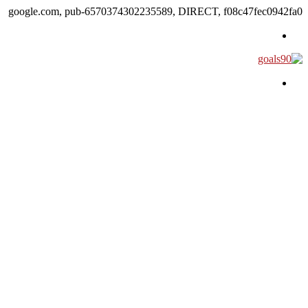
google.com, pub-6570374302235589, DIRECT, f08c47fec0942fa0
القائمة
بحث عن