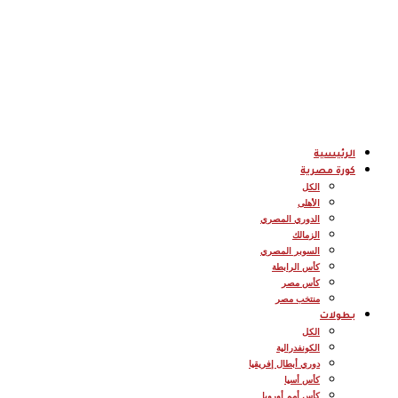
الرئيسية
كورة مصرية
الكل
الأهلى
الدوري المصري
الزمالك
السوبر المصري
كأس الرابطة
كأس مصر
منتخب مصر
بطولات
الكل
الكونفدرالية
دوري أبطال إفريقيا
كأس أسيا
كأس أمم أوروبا