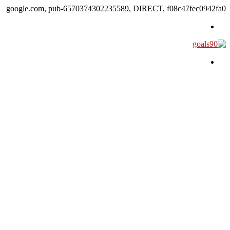
google.com, pub-6570374302235589, DIRECT, f08c47fec0942fa0
القائمة
بحث عن