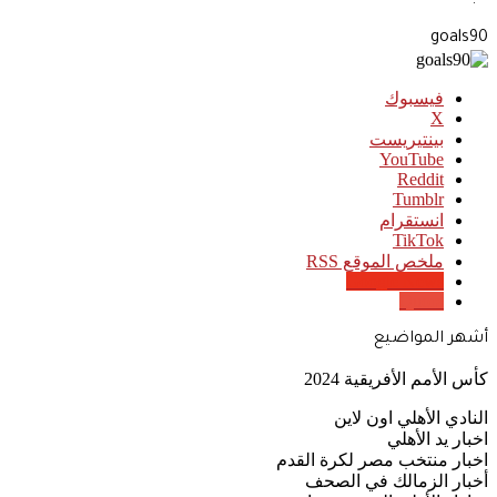
goals90
فيسبوك
‫X
بينتيريست
‫YouTube
انستقرام
‫TikTok
ملخص الموقع RSS
Google News
Quora
أشهر المواضيع
كأس الأمم الأفريقية 2024
النادي الأهلي اون لاين
اخبار يد الأهلي
اخبار منتخب مصر لكرة القدم
أخبار الزمالك في الصحف