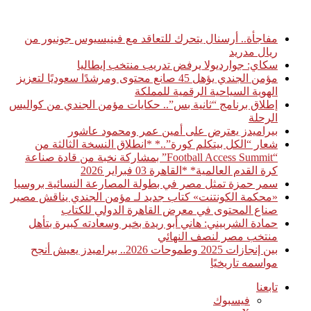
أخبار عاجلة
مفاجأة.. أرسنال يتحرك للتعاقد مع فينيسيوس جونيور من
ريال مدريد
سكاي: جوارديولا يرفض تدريب منتخب إيطاليا
مؤمن الجندي يؤهل 45 صانع محتوى ومرشدًا سعوديًا لتعزيز
الهوية السياحية الرقمية للمملكة
إطلاق برنامج “ثانية بس”.. حكايات مؤمن الجندي من كواليس
الرحلة
بيراميدز يعترض على أمين عمر ومحمود عاشور
شعار “الكل بيتكلم كورة”..* *انطلاق النسخة الثالثة من
“Football Access Summit” بمشاركة نخبة من قادة صناعة
كرة القدم العالمية* *القاهرة 03 فبراير 2026
سمر حمزة تمثل مصر في بطولة المصارعة النسائية بروسيا
«محكمة الكونتنت» كتاب جديد لـ مؤمن الجندي يناقش مصير
صناع المحتوى في معرض القاهرة الدولي للكتاب
حمادة الشربيني: هاني أبو ريدة بخير وسعادته كبيرة بتأهل
منتخب مصر لنصف النهائي
بين إنجازات 2025 وطموحات 2026.. بيراميدز يعيش أنجح
مواسمه تاريخيًا
تابعنا
فيسبوك