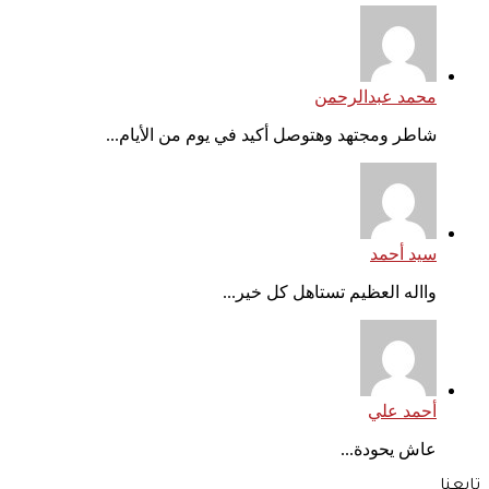
محمد عبدالرحمن
شاطر ومجتهد وهتوصل أكيد في يوم من الأيام...
سيد أحمد
وااله العظيم تستاهل كل خير...
أحمد علي
عاش يحودة...
تابعنا