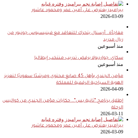
بيراميدز يعترض على أمين عمر ومحمود عاشور
2026-03-09
مفاجأة.. أرسنال يتحرك للتعاقد مع فينيسيوس جونيور من
ريال مدريد
منذ أسبوعين
سكاي: جوارديولا يرفض تدريب منتخب إيطاليا
منذ أسبوعين
مؤمن الجندي يؤهل 45 صانع محتوى ومرشدًا سعوديًا لتعزيز
الهوية السياحية الرقمية للمملكة
2026-04-09
إطلاق برنامج “ثانية بس”.. حكايات مؤمن الجندي من كواليس
الرحلة
2026-03-11
بيراميدز يعترض على أمين عمر ومحمود عاشور
2026-03-09