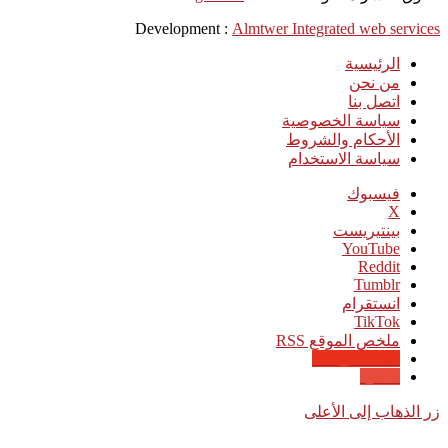
Development :
Almtwer Integrated web services
الرئيسية
من نحن
اتصل بنا
سياسة الخصوصية
الأحكام والشروط
سياسة الاستخدام
فيسبوك
‫X
بينتيريست
‫YouTube
انستقرام
‫TikTok
ملخص الموقع RSS
Google News
Quora
زر الذهاب إلى الأعلى