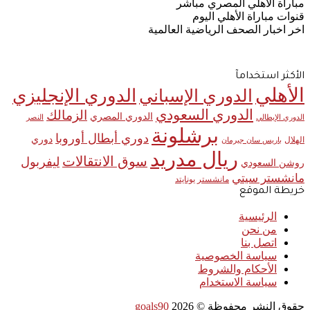
مباراة الأهلي المصري مباشر
قنوات مباراة الأهلي اليوم
اخر اخبار الصحف الرياضية العالمية
الأكثر استخدامآ
الأهلي
الدوري الإنجليزي
الدوري الإسباني
الدوري السعودي
الزمالك
الدوري المصري
الدوري الإيطالي
النصر
برشلونة
دوري أبطال أوروبا
دوري
الهلال
باريس سان جيرمان
ريال مدريد
سوق الانتقالات
ليفربول
روشن السعودي
مانشستر سيتي
مانشستر يونايتد
خريطة الموقع
الرئيسية
من نحن
اتصل بنا
سياسة الخصوصية
الأحكام والشروط
سياسة الاستخدام
حقوق النشر محفوظة ©
2026
goals90