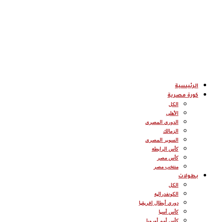
الرئيسية
كورة مصرية
الكل
الأهلى
الدوري المصري
الزمالك
السوبر المصري
كأس الرابطة
كأس مصر
منتخب مصر
بطولات
الكل
الكونفدرالية
دوري أبطال إفريقيا
كأس أسيا
كأس أمم أوروبا