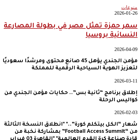
منوعات
2026-01-26
سمر حمزة تمثل مصر في بطولة المصارعة
النسائية بروسيا
2026-04-09
مؤمن الجندي يؤهل 45 صانع محتوى ومرشدًا سعوديًا
لتعزيز الهوية السياحية الرقمية للمملكة
2026-03-11
إطلاق برنامج “ثانية بس”.. حكايات مؤمن الجندي من
كواليس الرحلة
2026-02-03
شعار “الكل بيتكلم كورة”..* *انطلاق النسخة الثالثة
من “Football Access Summit” بمشاركة نخبة من
قادة صناعة كرة القدم العالمية* *القاهرة 03 فبراير