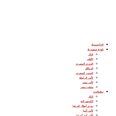
الرئيسية
كورة مصرية
الكل
الأهلى
الدوري المصري
الزمالك
السوبر المصري
كأس الرابطة
كأس مصر
منتخب مصر
بطولات
الكل
الكونفدرالية
دوري أبطال إفريقيا
كأس أسيا
كأس أمم أوروبا