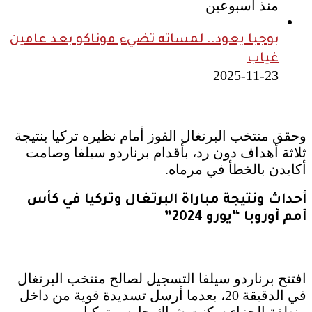
منذ أسبوعين
بوجبا يعود.. لمساته تضيء موناكو بعد عامين
غياب
2025-11-23
وحقق منتخب البرتغال الفوز أمام نظيره تركيا بنتيجة
ثلاثة أهداف دون رد، بأقدام برناردو سيلفا وصامت
أكايدن بالخطأ في مرماه.
أحداث ونتيجة مباراة البرتغال وتركيا في كأس
أمم أوروبا “يورو 2024”
افتتح برناردو سيلفا التسجيل لصالح منتخب البرتغال
في الدقيقة 20، بعدما أرسل تسديدة قوية من داخل
منطقة الجزاء سكنت شباك حارس تركيا.