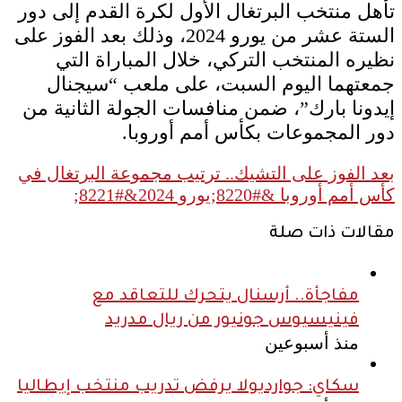
تأهل منتخب البرتغال الأول لكرة القدم إلى دور
الستة عشر من يورو 2024، وذلك بعد الفوز على
نظيره المنتخب التركي، خلال المباراة التي
جمعتهما اليوم السبت، على ملعب “سيجنال
إيدونا بارك”، ضمن منافسات الجولة الثانية من
دور المجموعات بكأس أمم أوروبا.
بعد الفوز على التشيك.. ترتيب مجموعة البرتغال في
كأس أمم أوروبا &#8220;يورو 2024&#8221;
مقالات ذات صلة
مفاجأة.. أرسنال يتحرك للتعاقد مع
فينيسيوس جونيور من ريال مدريد
منذ أسبوعين
سكاي: جوارديولا يرفض تدريب منتخب إيطاليا