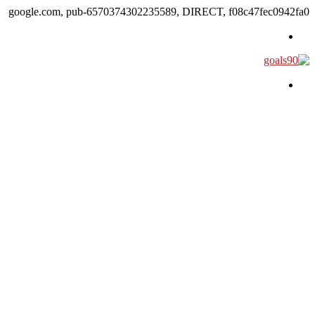
google.com, pub-6570374302235589, DIRECT, f08c47fec0942fa0
القائمة
بحث عن