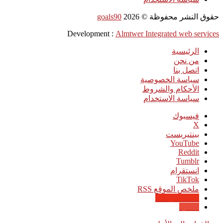
حقوق النشر محفوظة ©
2026
goals90
Development :
Almtwer Integrated web services
الرئيسية
من نحن
اتصل بنا
سياسة الخصوصية
الأحكام والشروط
سياسة الاستخدام
فيسبوك
‫X
بينتيريست
‫YouTube
انستقرام
‫TikTok
ملخص الموقع RSS
Google News
Quora