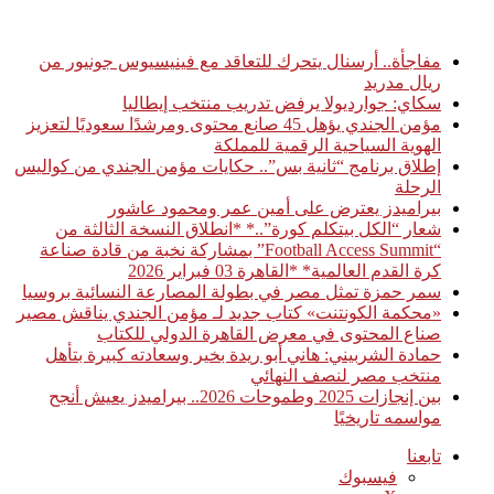
أخبار عاجلة
مفاجأة.. أرسنال يتحرك للتعاقد مع فينيسيوس جونيور من
ريال مدريد
سكاي: جوارديولا يرفض تدريب منتخب إيطاليا
مؤمن الجندي يؤهل 45 صانع محتوى ومرشدًا سعوديًا لتعزيز
الهوية السياحية الرقمية للمملكة
إطلاق برنامج “ثانية بس”.. حكايات مؤمن الجندي من كواليس
الرحلة
بيراميدز يعترض على أمين عمر ومحمود عاشور
شعار “الكل بيتكلم كورة”..* *انطلاق النسخة الثالثة من
“Football Access Summit” بمشاركة نخبة من قادة صناعة
كرة القدم العالمية* *القاهرة 03 فبراير 2026
سمر حمزة تمثل مصر في بطولة المصارعة النسائية بروسيا
«محكمة الكونتنت» كتاب جديد لـ مؤمن الجندي يناقش مصير
صناع المحتوى في معرض القاهرة الدولي للكتاب
حمادة الشربيني: هاني أبو ريدة بخير وسعادته كبيرة بتأهل
منتخب مصر لنصف النهائي
بين إنجازات 2025 وطموحات 2026.. بيراميدز يعيش أنجح
مواسمه تاريخيًا
تابعنا
فيسبوك