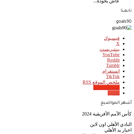
عاش يحودة...
تابعنا
goals90
فيسبوك
‫X
بينتيريست
‫YouTube
انستقرام
‫TikTok
ملخص الموقع RSS
Google News
Quora
أشهر المواضيع
كأس الأمم الأفريقية 2024
النادي الأهلي اون لاين
اخبار يد الأهلي