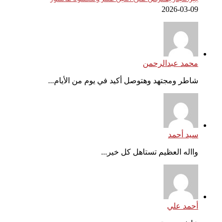
بيراميدز يعترض على أمين عمر ومحمود عاشور
2026-03-09
محمد عبدالرحمن
شاطر ومجتهد وهتوصل أكيد في يوم من الأيام...
سيد أحمد
وااله العظيم تستاهل كل خير...
أحمد علي