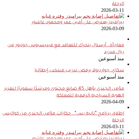
الرحلة
2026-03-11
بيراميدز يعترض على أمين عمر ومحمود عاشور
2026-03-09
مفاجأة.. أرسنال يتحرك للتعاقد مع فينيسيوس جونيور من
ريال مدريد
منذ أسبوعين
سكاي: جوارديولا يرفض تدريب منتخب إيطاليا
منذ أسبوعين
مؤمن الجندي يؤهل 45 صانع محتوى ومرشدًا سعوديًا لتعزيز
الهوية السياحية الرقمية للمملكة
2026-04-09
إطلاق برنامج “ثانية بس”.. حكايات مؤمن الجندي من كواليس
الرحلة
2026-03-11