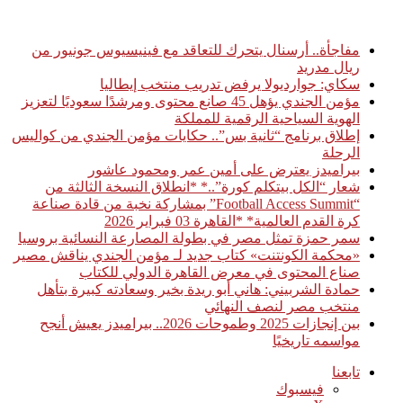
أخبار عاجلة
مفاجأة.. أرسنال يتحرك للتعاقد مع فينيسيوس جونيور من
ريال مدريد
سكاي: جوارديولا يرفض تدريب منتخب إيطاليا
مؤمن الجندي يؤهل 45 صانع محتوى ومرشدًا سعوديًا لتعزيز
الهوية السياحية الرقمية للمملكة
إطلاق برنامج “ثانية بس”.. حكايات مؤمن الجندي من كواليس
الرحلة
بيراميدز يعترض على أمين عمر ومحمود عاشور
شعار “الكل بيتكلم كورة”..* *انطلاق النسخة الثالثة من
“Football Access Summit” بمشاركة نخبة من قادة صناعة
كرة القدم العالمية* *القاهرة 03 فبراير 2026
سمر حمزة تمثل مصر في بطولة المصارعة النسائية بروسيا
«محكمة الكونتنت» كتاب جديد لـ مؤمن الجندي يناقش مصير
صناع المحتوى في معرض القاهرة الدولي للكتاب
حمادة الشربيني: هاني أبو ريدة بخير وسعادته كبيرة بتأهل
منتخب مصر لنصف النهائي
بين إنجازات 2025 وطموحات 2026.. بيراميدز يعيش أنجح
مواسمه تاريخيًا
تابعنا
فيسبوك