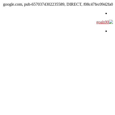
google.com, pub-6570374302235589, DIRECT, f08c47fec0942fa0
القائمة
بحث عن