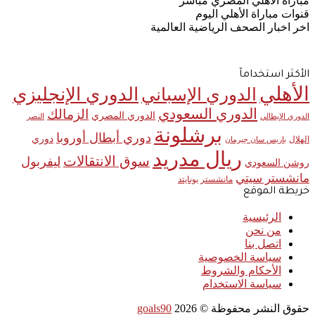
مباراة الأهلي المصري مباشر
قنوات مباراة الأهلي اليوم
اخر اخبار الصحف الرياضية العالمية
الأكثر استخدامآ
الأهلي
الدوري الإنجليزي
الدوري الإسباني
الدوري السعودي
الزمالك
الدوري المصري
الدوري الإيطالي
النصر
برشلونة
دوري أبطال أوروبا
دوري
الهلال
باريس سان جيرمان
ريال مدريد
سوق الانتقالات
ليفربول
روشن السعودي
مانشستر سيتي
مانشستر يونايتد
خريطة الموقع
الرئيسية
من نحن
اتصل بنا
سياسة الخصوصية
الأحكام والشروط
سياسة الاستخدام
حقوق النشر محفوظة ©
2026
goals90