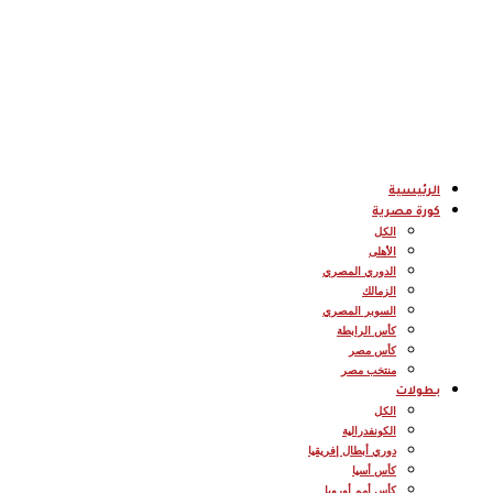
الرئيسية
كورة مصرية
الكل
الأهلى
الدوري المصري
الزمالك
السوبر المصري
كأس الرابطة
كأس مصر
منتخب مصر
بطولات
الكل
الكونفدرالية
دوري أبطال إفريقيا
كأس أسيا
كأس أمم أوروبا