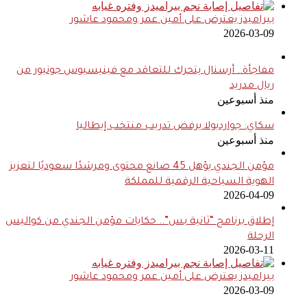
بيراميدز يعترض على أمين عمر ومحمود عاشور
2026-03-09
مفاجأة.. أرسنال يتحرك للتعاقد مع فينيسيوس جونيور من
ريال مدريد
منذ أسبوعين
سكاي: جوارديولا يرفض تدريب منتخب إيطاليا
منذ أسبوعين
مؤمن الجندي يؤهل 45 صانع محتوى ومرشدًا سعوديًا لتعزيز
الهوية السياحية الرقمية للمملكة
2026-04-09
إطلاق برنامج “ثانية بس”.. حكايات مؤمن الجندي من كواليس
الرحلة
2026-03-11
بيراميدز يعترض على أمين عمر ومحمود عاشور
2026-03-09