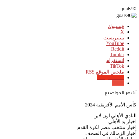
goals90
فيسبوك
‫X
بينتيريست
‫YouTube
انستقرام
‫TikTok
ملخص الموقع RSS
Google News
Quora
أشهر المواضيع
كأس الأمم الأفريقية 2024
النادي الأهلي اون لاين
اخبار يد الأهلي
اخبار منتخب مصر لكرة القدم
أخبار الزمالك في الصحف